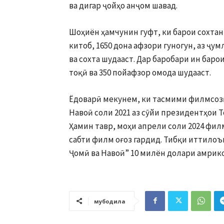
ва дигар ҷойҳо анҷом шавад.
Шоҳиён ҳамчунин гуфт, ки барои сохтан
китоб, 1650 дона афзори гуногун, аз ҷу
ва сохта шудааст. Дар баробари ин баро
тоқӣ ва 350 пойафзор омода шудааст.
Ёдоварӣ мекунем, ки тасмими филмсоз
Навоӣ соли 2021 аз сӯйи президентҳои 
Ҳамин тавр, моҳи апрели соли 2024 фил
сабти филм оғоз гардид. Тибқи иттилоъ
Ҷомӣ ва Навоӣ” 10 милён долари амрик
мубодила