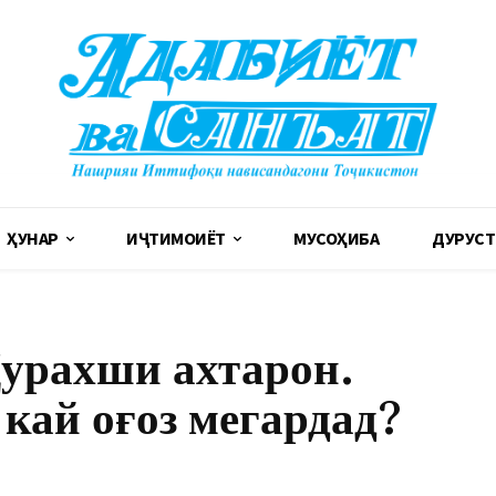
ҲУНАР
ИҶТИМОИЁТ
МУСОҲИБА
ДУРУСТ
урахши ахтарон.
кай оғоз мегардад?