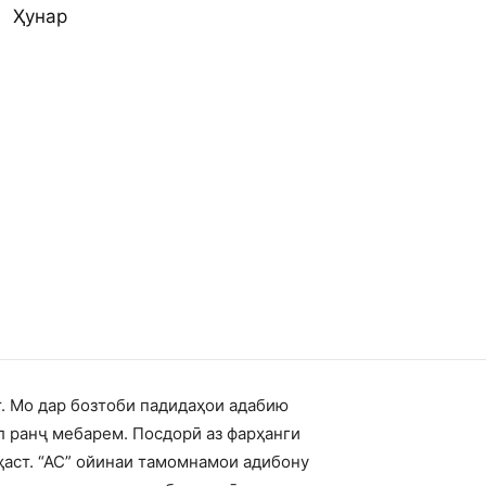
Ҳунар
т. Мо дар бозтоби падидаҳои адабию
л ранҷ мебарем. Посдорӣ аз фарҳанги
ҳаст. “АС” ойинаи тамомнамои адибону