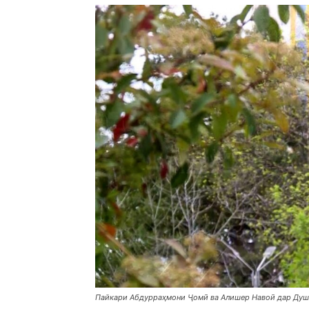
Пайкари Абдурраҳмони Ҷомӣ ва Алишер Навоӣ дар Ду