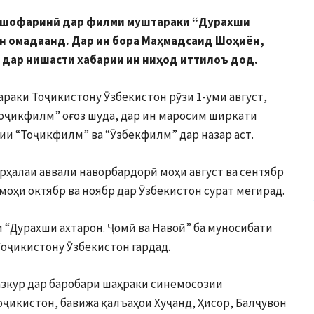
нақшофаринӣ дар филми муштараки “Дурахши
он омадаанд. Дар ин бора Маҳмадсаид Шоҳиён,
 дар нишасти хабарии ин ниҳод иттилоъ дод.
раки Тоҷикистону Ӯзбекистон рӯзи 1-уми август,
Тоҷикфилм” оғоз шуда, дар ин маросим ширкати
ии “Тоҷикфилм” ва “Ӯзбекфилм” дар назар аст.
рҳалаи аввали наворбардорӣ моҳи август ва сентябр
моҳи октябр ва ноябр дар Ӯзбекистон сурат мегирад.
и “Дурахши ахтарон. Ҷомӣ ва Навоӣ” ба муносибати
оҷикистону Ӯзбекистон гардад.
зкур дар баробари шаҳраки синемосозии
ҷикистон, бавижа қалъаҳои Хуҷанд, Ҳисор, Балҷувон