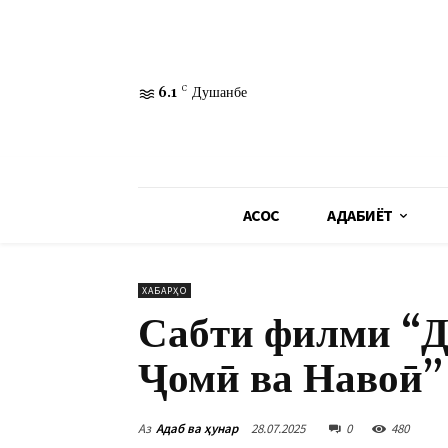
6.1
C
Душанбе
АСОСӢ
АДАБИЁТ
ХАБАРҲО
Сабти филми “Д
Ҷомӣ ва Навоӣ” 
Аз
Адаб ва ҳунар
28.07.2025
0
480