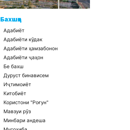
Бахшҳо
Адабиёт
Адабиёти кӯдак
Адабиёти ҳамзабонон
Адабиёти ҷаҳон
Бе бахш
Дуруст бинависем
Иҷтимоиёт
Китобиёт
Користони "Роғун"
Мавзуи рӯз
Минбари андеша
Мусоҳиба