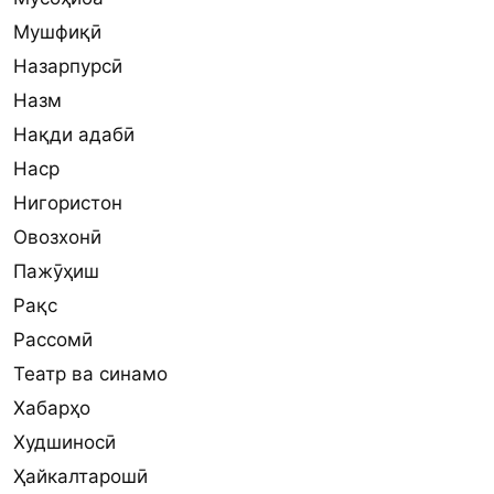
Мушфиқӣ
Назарпурсӣ
Назм
Нақди адабӣ
Наср
Нигористон
Овозхонӣ
Пажӯҳиш
Рақс
Рассомӣ
Театр ва синамо
Хабарҳо
Худшиносӣ
Ҳайкалтарошӣ