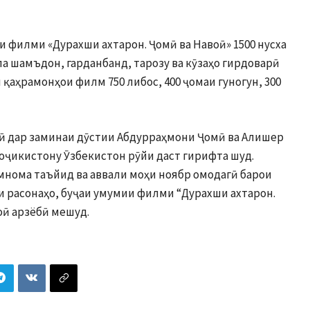
и филми «Дурахши ахтарон. Ҷомӣ ва Навоӣ» 1500 нусха
мла шамъдон, гарданбанд, тарозу ва кӯзаҳо гирдоварӣ
и қаҳрамонҳои филм 750 либос, 400 ҷомаи гуногун, 300
ӣ дар заминаи дӯстии Абдурраҳмони Ҷомӣ ва Алишер
Тоҷикистону Ӯзбекистон рӯйи даст гирифта шуд.
мнома таъйид ва аввали моҳи ноябр омодагӣ барои
и расонаҳо, буҷаи умумии филми “Дурахши ахтарон.
оӣ арзёбӣ мешуд.