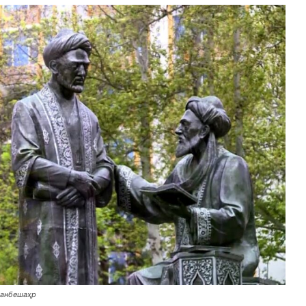
шанбешаҳр