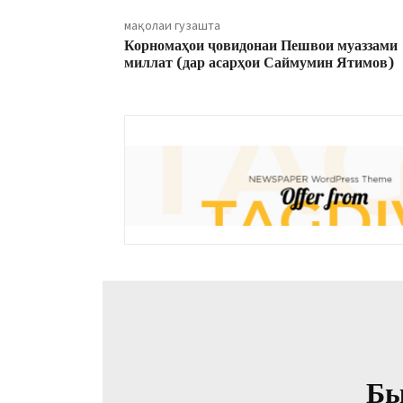
мақолаи гузашта
Корномаҳои ҷовидонаи Пешвои муаззами
миллат (дар асарҳои Саймумин Ятимов)
Бы