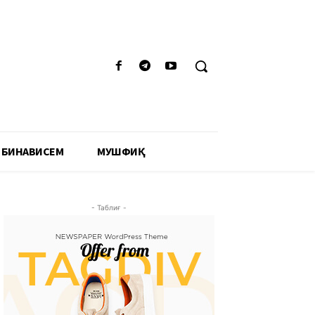
 БИНАВИСЕМ
МУШФИҚӢ
- Таблиғ -