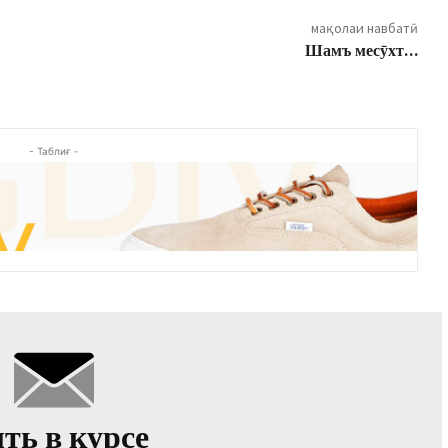
мақолаи навбатӣ
Шамъ месӯхт…
- Таблиғ -
ть в курсе