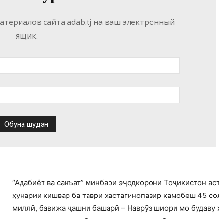
териалов сайта adab.tj на ваш электронный
ящик.
“Адабиёт ва санъат” минбари эҷодкорони Тоҷикистон ас
ҳунарии кишвар ба таври хастагинопазир камобеш 45 со
миллӣ, бавижа ҷашни башарӣ – Наврӯз шиори мо будаву 