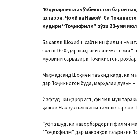
40 ҳунарпеша аз Ӯзбекистон барои 
ахтарон. Ҷомӣ ва Навоӣ” ба Тоҷикист
мудири “Тоҷикфилм” рӯзи 28-уми июл
Ба қавли Шоҳиён, сабти ин филми мушта
соати 16:00 дар шаҳраки синемосозии “
муовини сарвазири Тоҷикистон, роҳбар
Маҳмадсаид Шоҳиён таъкид кард, ки ма
дар Тоҷикистон буда, марҳалаи дувум – 
Ӯ афзуд, ки қарор аст, филми муштарак
ҷашни Наврӯз пешкаши тамошогарони Т
Гуфта шуд, ки наворбардории филми ма
“Тоҷикфилм” дар маконҳои таърихии То