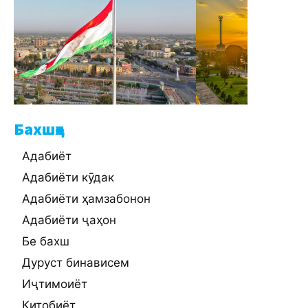
Бахшҳо
Адабиёт
Адабиёти кӯдак
Адабиёти ҳамзабонон
Адабиёти ҷаҳон
Бе бахш
Дуруст бинависем
Иҷтимоиёт
Китобиёт