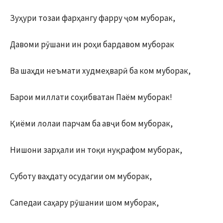
Зуҳури тозаи фарҳангу фарру ҷом муборак,
Давоми рӯшани ин роҳи бардавом муборак
Ва шаҳди неъмати худмеҳварӣ ба ком муборак,
Барои миллати соҳибватан Паём муборак!
Қиёми лолаи парчам ба авҷи бом муборак,
Нишони зарҳали ин тоқи нуқрафом муборак,
Суботу ваҳдату осудагии ом муборак,
Сапедаи саҳару рӯшании шом муборак,