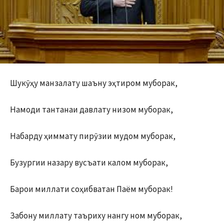
Шукӯҳу манзалату шаъну эҳтиром муборак,
Намоди тантанаи давлату низом муборак,
Набарду ҳиммату пирӯзии мудом муборак,
Бузургии назару вусъати калом муборак,
Барои миллати соҳибватан Паём муборак!
Забону миллату таъриху нангу ном муборак,