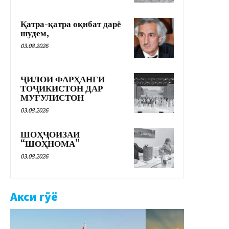
Қатра-қатра оқибат дарё
шудем,
03.08.2026
ҶИЛОИ ФАРҲАНГИ
ТОҶИКИСТОН ДАР
МУҒУЛИСТОН
03.08.2026
ШОҲҶОИЗАИ
“ШОҲНОМА”
03.08.2026
Акси гӯё