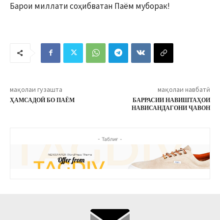
Барои миллати соҳибватан Паём муборак!
мақолаи гузашта
мақолаи навбатӣ
ҲАМСАДОӢ БО ПАЁМ
БАРРАСИИ НАВИШТАҲОИ
НАВИСАНДАГОНИ ҶАВОН
- Таблиғ -