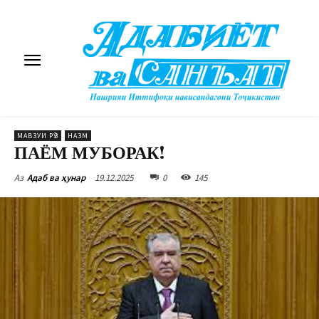
МАВЗУИ РӮЗ
НАЗМ
ПАЁМ МУБОРАК!
19.12.2025
0
145
Аз
Адаб ва ҳунар