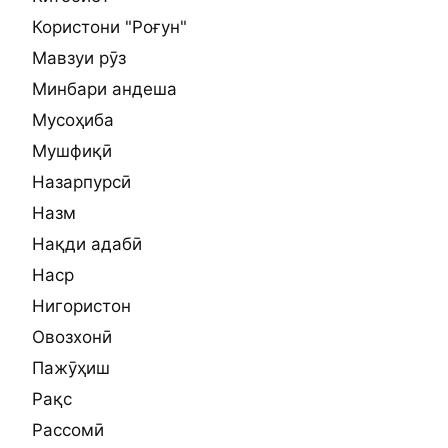
Користони "Роғун"
Мавзуи рӯз
Минбари андеша
Мусоҳиба
Мушфиқӣ
Назарпурсӣ
Назм
Нақди адабӣ
Наср
Нигористон
Овозхонӣ
Пажӯҳиш
Рақс
Рассомӣ