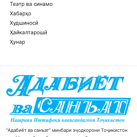
Театр ва синамо
Хабарҳо
Худшиносӣ
Ҳайкалтарошӣ
Ҳунар
“Адабиёт ва санъат” минбари эҷодкорони Тоҷикистон