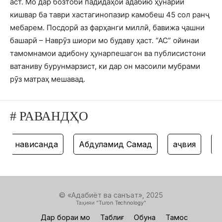
аст. Мо дар бозтоби падидаҳои адабию ҳунарии
кишвар ба таври хастагинопазир камобеш 45 сол ранҷ
мебарем. Посдорӣ аз фарҳанги миллӣ, бавижа ҷашни
башарӣ – Наврӯз шиори мо будаву ҳаст. “АС” ойинаи
тамомнамои адибону ҳунарпешагон ва публисистони
ватаниву бурунмарзист, ки дар он масоили мубрами
рӯз матраҳ мешавад.
# РАВАНДҲО
нависанда
Абдулҳамид Самад
ҳаҷвия
та
© «Адабиёт ва санъат», 2025
Таҳияи "
Turon Technology
"
Дар бораи мо
Таблиғ
Обуна
Тамос