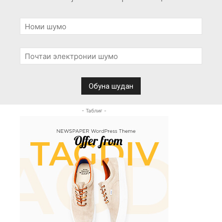
- Таблиғ -