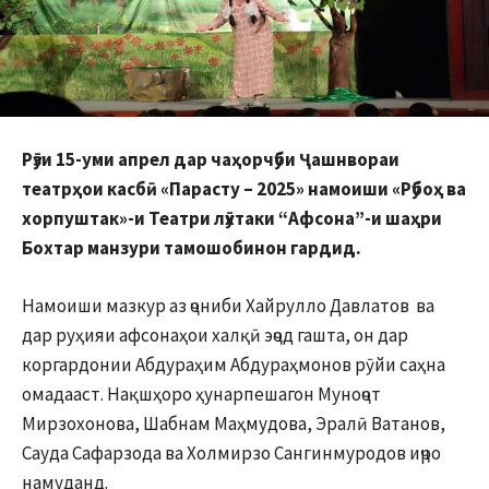
Рӯзи 15-уми апрел дар чаҳорчӯби Ҷашнвораи
театрҳои касбӣ «Парасту – 2025» намоиши «Рӯбоҳ ва
хорпуштак»-и Театри лӯхтаки “Афсона”-и шаҳри
Бохтар манзури тамошобинон гардид.
Намоиши мазкур аз ҷониби Хайрулло Давлатов ва
дар руҳияи афсонаҳои халқӣ эҷод гашта, он дар
коргардонии Абдураҳим Абдураҳмонов рӯйи саҳна
омадааст. Нақшҳоро ҳунарпешагон Муноҷот
Мирзохонова, Шабнам Маҳмудова, Эралӣ Ватанов,
Сауда Сафарзода ва Холмирзо Сангинмуродов иҷро
намуданд.