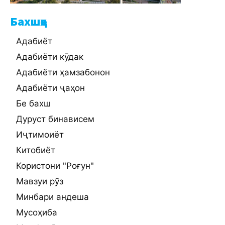
Бахшҳо
Адабиёт
Адабиёти кӯдак
Адабиёти ҳамзабонон
Адабиёти ҷаҳон
Бе бахш
Дуруст бинависем
Иҷтимоиёт
Китобиёт
Користони "Роғун"
Мавзуи рӯз
Минбари андеша
Мусоҳиба