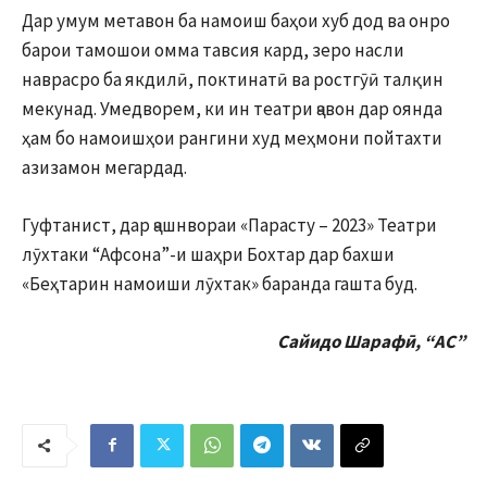
Дар умум метавон ба намоиш баҳои хуб дод ва онро
барои тамошои омма тавсия кард, зеро насли
наврасро ба якдилӣ, поктинатӣ ва ростгӯӣ талқин
мекунад. Умедворем, ки ин театри ҷавон дар оянда
ҳам бо намоишҳои рангини худ меҳмони пойтахти
азизамон мегардад.
Гуфтанист, дар ҷашнвораи «Парасту – 2023» Театри
лӯхтаки “Афсона”-и шаҳри Бохтар дар бахши
«Беҳтарин намоиши лӯхтак» баранда гашта буд.
Сайидо Шарафӣ, “АС”