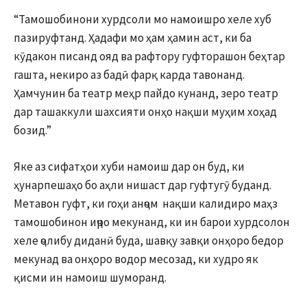
“Тамошобинони хурдсоли мо намоишро хеле хуб
пазируфтанд. Ҳадафи мо ҳам ҳамин аст, ки ба
кӯдакон писанд ояд ва рафтору гуфторашон беҳтар
гашта, некиро аз бадӣ фарқ карда тавонанд.
Ҳамчунин ба театр меҳр пайдо кунанд, зеро театр
дар ташаккули шахсияти онҳо нақши муҳим хоҳад
бозид.”
Яке аз сифатҳои хуби намоиш дар он буд, ки
ҳунарпешаҳо бо аҳли нишаст дар гуфтугӯ буданд.
Метавон гуфт, ки гоҳи анҷом нақши калидиро маҳз
тамошобинон иҷро мекунанд, ки ин барои хурдсолон
хеле ҷолибу диданӣ буда, шавқу завқи онҳоро бедор
мекунад ва онҳоро водор месозад, ки худро як
қисми ин намоиш шуморанд.