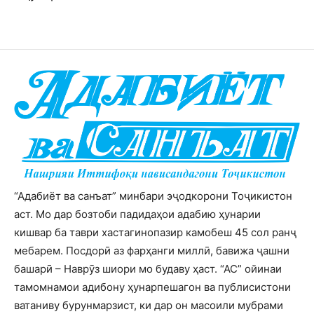
“Адабиёт ва санъат” минбари эҷодкорони Тоҷикистон
аст. Мо дар бозтоби падидаҳои адабию ҳунарии
кишвар ба таври хастагинопазир камобеш 45 сол ранҷ
мебарем. Посдорӣ аз фарҳанги миллӣ, бавижа ҷашни
башарӣ – Наврӯз шиори мо будаву ҳаст. “АС” ойинаи
тамомнамои адибону ҳунарпешагон ва публисистони
ватаниву бурунмарзист, ки дар он масоили мубрами