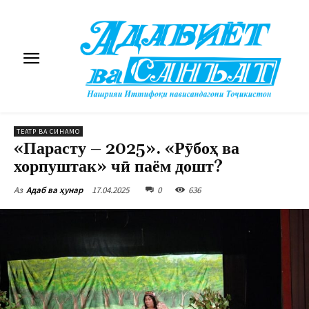
ТЕАТР ВА СИНАМО
«Парасту – 2025». «Рӯбоҳ ва
хорпуштак» чӣ паём дошт?
17.04.2025
0
636
Аз
Адаб ва ҳунар