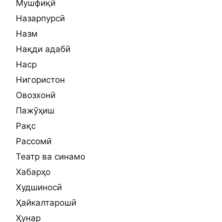
Мушфиқӣ
Назарпурсӣ
Назм
Нақди адабӣ
Наср
Нигористон
Овозхонӣ
Пажӯҳиш
Рақс
Рассомӣ
Театр ва синамо
Хабарҳо
Худшиносӣ
Ҳайкалтарошӣ
Ҳунар