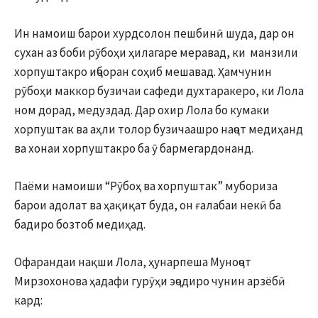
Ин намоиш барои хурдсолон пешбинӣ шуда, дар он
сухан аз боби рӯбоҳи ҳилагаре меравад, ки манзили
хорпуштакро иҷборан соҳиб мешавад. Ҳамчунин
рӯбоҳи маккор бузичаи сафеди духтаракеро, ки Лола
ном дорад, медуздад. Дар охир Лола бо кумаки
хорпуштак ва аҳли толор бузичаашро наҷот медиҳанд
ва хонаи хорпуштакро ба ӯ бармегардонанд.
Паёми намоиши “Рӯбоҳ ва хорпуштак” мубориза
барои адолат ва ҳақиқат буда, он ғалабаи некӣ ба
бадиро бозтоб медиҳад.
Офарандаи нақши Лола, ҳунарпеша Муноҷот
Мирзохонова ҳадафи гурӯҳи эҷодиро чунин арзёбӣ
кард: