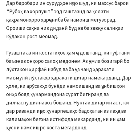
Дар баробари ин сурудҳое иҷро шуд, ки махсус барои
“Рӯбоҳ ва хорпушт” эҷод гаштаанд ва ҳолати
қаҳрамонҳоро ҳарҷониба ба намоиш мегузорад.
Ороиши саҳна низ диданӣ буд ва ба завқу салиқаи
кӯдакон рост меомад.
Гузашта аз ин костагиҳое ҳам ҷо доштанд, ки гуфтани
баъзе аз онҳоро салоҳ медонем. Аз ҷумла бозигарӣ бо
лӯхтакон ҳирфаӣ набуд ва ба ҷуз чанд ҳаракати
маъмулӣ лӯхтакҳо ҳаракати дигар намекарданд. Дар
ҳоле, ки арӯсакҳо бунёди намоишанд ва ҷунбишҳои
онҳо бояд ҳунармандона сурат бигиранд ва
дилчаспу дилнавоз бошанд. Нуктаи дигар ин аст, ки
дар раванди иҷро ҳунарпешаҳо бадоҳатан аз лаҳҷа ва
калимаҳои бегона истифода мекарданд, ки ин ҳам
ҳусни намоишро коста мегардонд.