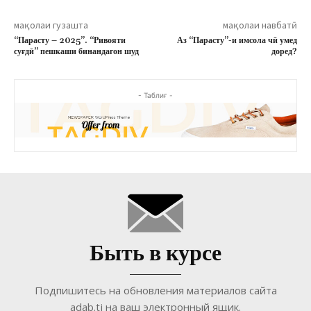
мақолаи гузашта
мақолаи навбатӣ
“Парасту – 2025”. “Ривояти
Аз “Парасту”-и имсола чӣ умед
суғдӣ” пешкаши бинандагон шуд
доред?
- Таблиғ -
Быть в курсе
Подпишитесь на обновления материалов сайта
adab.tj на ваш электронный ящик.