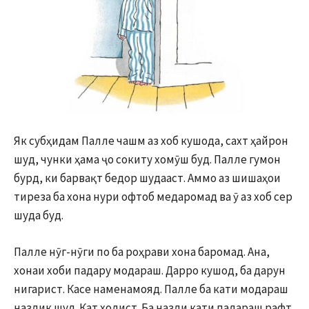
Як субҳидам Палле чашм аз хоб кушода, сахт ҳайрон
шуд, чунки ҳама ҷо сокиту хомӯш буд. Палле гумон
бурд, ки барвақт бедор шудааст. Аммо аз шишаҳои
тиреза ба хона нури офтоб медаромад ва ӯ аз хоб сер
шуда буд.
Палле нӯг-нӯги по ба роҳрави хона баромад. Ана,
хонаи хоби падару модараш. Дарро кушод, ба дарун
нигарист. Касе наменамояд. Палле ба кати модараш
наздик шуд. Кат холист. Ба назди кати падараш рафт.