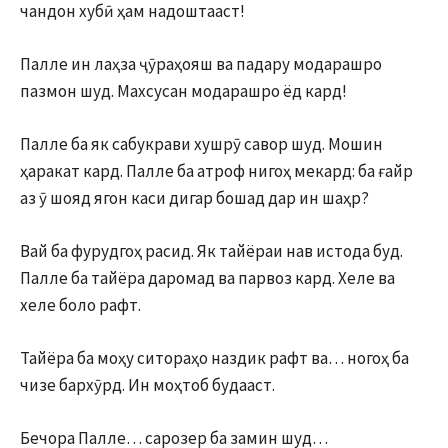
чандон хубӣ ҳам надоштааст!
Палле ин лаҳза ҷӯраҳояш ва падару модарашро
пазмон шуд. Махсусан модарашро ёд кард!
Палле ба як сабукрави хушрӯ савор шуд. Мошин
ҳаракат кард. Палле ба атроф нигоҳ мекард: ба ғайр
аз ӯ шояд ягон каси дигар бошад дар ин шаҳр?
Вай ба фурудгоҳ расид. Як тайёраи нав истода буд.
Палле ба тайёра даромад ва парвоз кард. Хеле ва
хеле боло рафт.
Тайёра ба моҳу ситораҳо наздик рафт ва… ногоҳ ба
чизе бархӯрд. Ин моҳтоб будааст.
Бечора Палле… сарозер ба замин шуд…