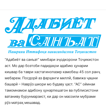
“Адабиёт ва санъат” минбари эҷодкорони Тоҷикистон
аст. Мо дар бозтоби падидаҳои адабию ҳунарии
кишвар ба таври хастагинопазир камобеш 45 сол ранҷ
мебарем. Посдорӣ аз фарҳанги миллӣ, бавижа ҷашни
башарӣ – Наврӯз шиори мо будаву ҳаст. “АС” ойинаи
тамомнамои адибону ҳунарпешагон ва публисистони
ватаниву бурунмарзист, ки дар он масоили мубрами
рӯз матраҳ мешавад.