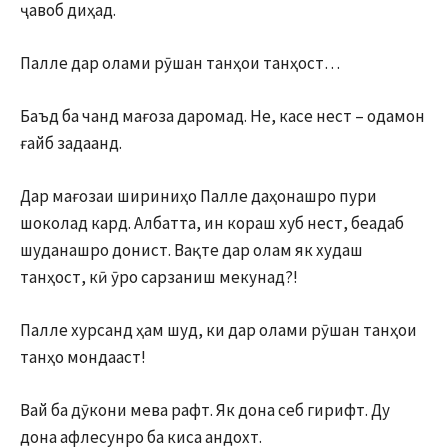
ҷавоб диҳад.
Палле дар олами рӯшан танҳои танҳост…
Баъд ба чанд мағоза даромад. Не, касе нест – одамон
ғайб задаанд.
Дар мағозаи шириниҳо Палле даҳонашро пури
шоколад кард. Албатта, ин кораш хуб нест, беадаб
шуданашро донист. Вақте дар олам як худаш
танҳост, кӣ ӯро сарзаниш мекунад?!
Палле хурсанд ҳам шуд, ки дар олами рӯшан танҳои
танҳо мондааст!
Вай ба дӯкони мева рафт. Як дона себ гирифт. Ду
дона афлесунро ба киса андохт.