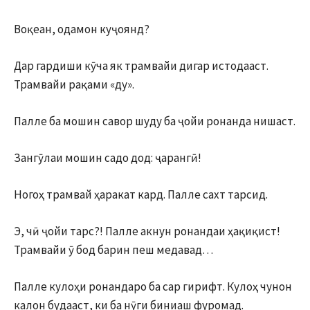
Воқеан, одамон куҷоянд?
Дар гардиши кӯча як трамвайи дигар истодааст.
Трамвайи рақами «ду».
Палле ба мошин савор шуду ба ҷойи ронанда нишаст.
Зангӯлаи мошин садо дод: ҷарангӣ!
Ногоҳ трамвай ҳаракат кард. Палле сахт тарсид.
Э, чӣ ҷойи тарс?! Палле акнун ронандаи ҳақиқист!
Трамвайи ӯ бод барин пеш медавад…
Палле кулоҳи ронандаро ба сар гирифт. Кулоҳ чунон
калон будааст, ки ба нӯги биниаш фуромад.