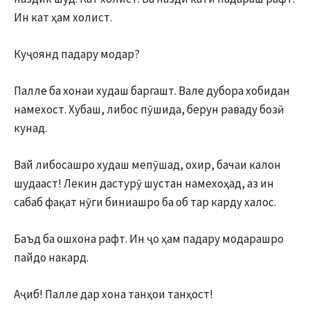
Ин кат ҳам холист.
Куҷоянд падару модар?
Палле ба хонаи худаш баргашт. Вале дубора хобидан
намехост. Хубаш, либос пӯшида, берун раваду бозӣ
кунад.
Вай либосашро худаш мепӯшад, охир, бачаи калон
шудааст! Лекин дастурӯ шустан намехоҳад, аз ин
сабаб фақат нӯги биниашро ба об тар карду халос.
Баъд ба ошхона рафт. Ин ҷо ҳам падару модарашро
пайдо накард.
Аҷиб! Палле дар хона танҳои танҳост!