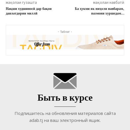
мақолаи гузашта
мақолаи навбатӣ
Нақши худшиносӣ дар бақои
Ба ҳукми як ниҳоли навбарам,
давлатдории миллӣ
пазмони хуршедам…
- Таблиғ -
Быть в курсе
Подпишитесь на обновления материалов сайта
adab.tj на ваш электронный ящик.