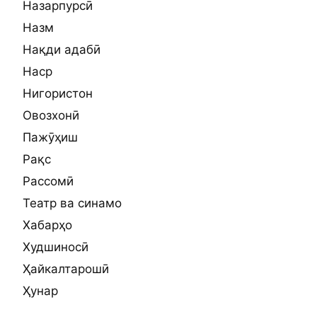
Назарпурсӣ
Назм
Нақди адабӣ
Наср
Нигористон
Овозхонӣ
Пажӯҳиш
Рақс
Рассомӣ
Театр ва синамо
Хабарҳо
Худшиносӣ
Ҳайкалтарошӣ
Ҳунар