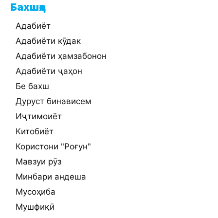
Бахшҳо
Адабиёт
Адабиёти кӯдак
Адабиёти ҳамзабонон
Адабиёти ҷаҳон
Бе бахш
Дуруст бинависем
Иҷтимоиёт
Китобиёт
Користони "Роғун"
Мавзуи рӯз
Минбари андеша
Мусоҳиба
Мушфиқӣ