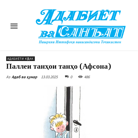
АДАБИЁТИ КӮДАК
Паллеи танҳои танҳо (Афсона)
13.03.2025
0
486
Аз
Адаб ва ҳунар