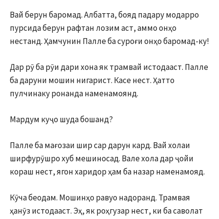
Вай берун баромад. Албатта, бояд падару модарро
пурсида берун рафтан лозим аст, аммо онҳо
нестанд. Ҳамчунин Палле ба суроғи онҳо баромад-ку!
Дар рӯ ба рӯи дари хона як трамвай истодааст. Палле
ба даруни мошин нигарист. Касе нест. Ҳатто
пулчинаку ронанда наменамоянд.
Мардум куҷо шуда бошанд?
Палле ба мағозаи шир сар дарун кард. Вай холаи
ширфурӯшро хуб мешиносад. Вале хола дар ҷойи
кораш нест, ягон харидор ҳам ба назар наменамояд.
Кӯча беодам. Мошинҳо равуо надоранд. Трамвая
ҳанӯз истодааст. Эҳ, як роҳгузар нест, ки ба саволат