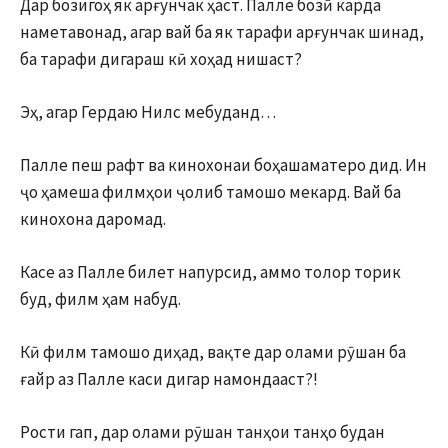
Дар бозигоҳ як арғунчак ҳаст. Палле бозӣ карда
наметавонад, агар вай ба як тарафи арғунчак шинад,
ба тарафи дигараш кӣ хоҳад нишаст?
Эҳ, агар Гердаю Нилс мебуданд…
Палле пеш рафт ва кинохонаи боҳашаматеро дид. Ин
ҷо ҳамеша филмҳои ҷолиб тамошо мекард. Вай ба
кинохона даромад.
Касе аз Палле билет напурсид, аммо толор торик
буд, филм ҳам набуд.
Кӣ филм тамошо диҳад, вақте дар олами рӯшан ба
ғайр аз Палле каси дигар намондааст?!
Рости гап, дар олами рӯшан танҳои танҳо будан