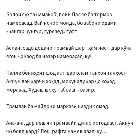
Болои сӯхта намакоб, пойи Палле ба тормоз
намерасад. Вай ночор монда, бо забони одами
«ҷангар ҷунгур, гурезед» гуфт.
Аслан, садо додани трамвай шарт ҳам нест: дар кӯча
ягон ҷонзод ба назар намерасад-ку!
Палле бениҳоят шод аст: дар олам танҳои танҳост!
Акнун вай ҳарчи хоҳад, мекунаду ҳар ҷо хоҳад,
меравад. Худаш шоҳу табъаш – вазир.
Трамвай ба майдони марказӣ наздик омад.
Ана-а-а, дар пеш як трамвайи дигар истодааст. Акнун
чӣ бояд кард? Пеш рафта намешавад-ку…