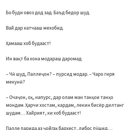
Бо буди овоз дод зад. Баъд бедор шуд.
Вай дар катчааш мехобид.
Ҳамааш хоб будааст!
Ин вақт ба хона модараш даромад.
– Чӣ шуд, Паллеҷон? – пурсид модар. – Чаро гиря
мекунӣ?
– Очаҷон, оҳ, напурс, дар олам ман танҳои танҳо
мондам. Ҳарчи хостам, кардам, лекин бисёр дилтанг
шудам… Хайрият, ки хоб будааст!
Палле парида аз ҷойгаҳ бархест, либос пӯшид…