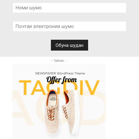
- Таблиғ -