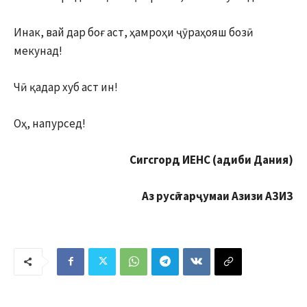
Инак, вай дар боғ аст, ҳамроҳи ҷӯраҳояш бозӣ
мекунад!
Чӣ қадар хуб аст ин!
Оҳ, напурсед!
Сигсгорд ИЕНС (адиби Дания)
Аз русӣ тарҷумаи Азизи АЗИЗ