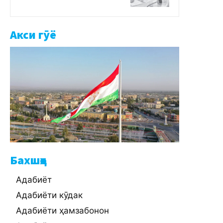
Акси гӯё
Бахшҳо
Адабиёт
Адабиёти кӯдак
Адабиёти ҳамзабонон