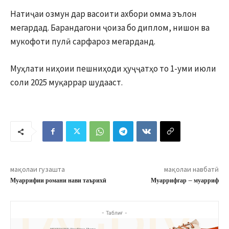
Натиҷаи озмун дар васоити ахбори омма эълон
мегардад. Барандагони ҷоиза бо диплом, нишон ва
мукофоти пулӣ сарфароз мегарданд.
Муҳлати ниҳоии пешниҳоди ҳуҷҷатҳо то 1-уми июли
соли 2025 муқаррар шудааст.
мақолаи гузашта
мақолаи навбатӣ
Муаррифии романи нави таърихӣ
Муаррифгар – муарриф
- Таблиғ -