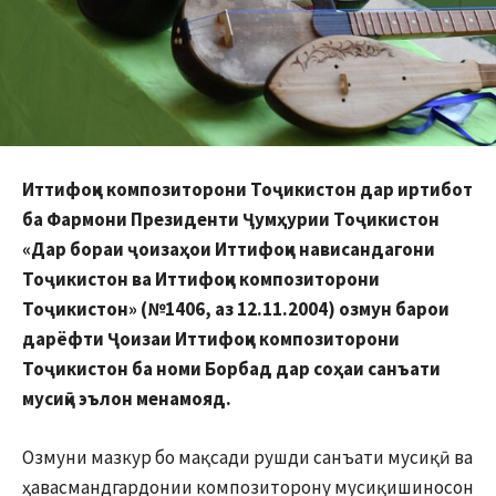
Иттифоқи композиторони Тоҷикистон дар иртибот
ба Фармони Президенти Ҷумҳурии Тоҷикистон
«Дар бораи ҷоизаҳои Иттифоқи нависандагони
Тоҷикистон ва Иттифоқи композиторони
Тоҷикистон» (№1406, аз 12.11.2004) озмун барои
дарёфти Ҷоизаи Иттифоқи композиторони
Тоҷикистон ба номи Борбад дар соҳаи санъати
мусиқӣ эълон менамояд.
Озмуни мазкур бо мақсади рушди санъати мусиқӣ ва
ҳавасмандгардонии композиторону мусиқишиносон