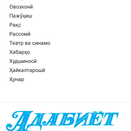
Овозхонӣ
Пажӯҳиш
Рақс
Рассомӣ
Театр ва синамо
Хабарҳо
Худшиносӣ
Ҳайкалтарошӣ
Ҳунар