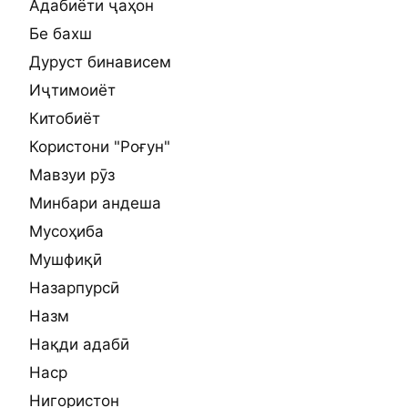
Адабиёти ҷаҳон
Бе бахш
Дуруст бинависем
Иҷтимоиёт
Китобиёт
Користони "Роғун"
Мавзуи рӯз
Минбари андеша
Мусоҳиба
Мушфиқӣ
Назарпурсӣ
Назм
Нақди адабӣ
Наср
Нигористон