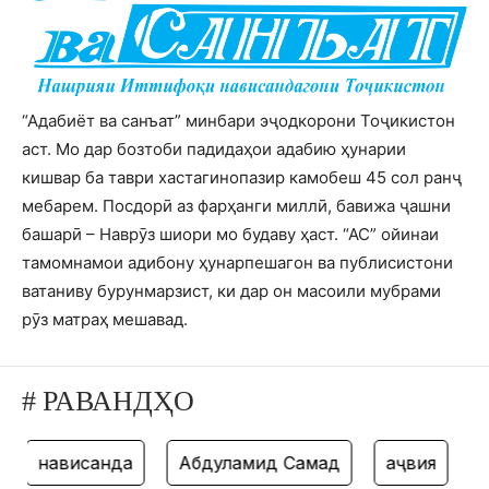
“Адабиёт ва санъат” минбари эҷодкорони Тоҷикистон
аст. Мо дар бозтоби падидаҳои адабию ҳунарии
кишвар ба таври хастагинопазир камобеш 45 сол ранҷ
мебарем. Посдорӣ аз фарҳанги миллӣ, бавижа ҷашни
башарӣ – Наврӯз шиори мо будаву ҳаст. “АС” ойинаи
тамомнамои адибону ҳунарпешагон ва публисистони
ватаниву бурунмарзист, ки дар он масоили мубрами
рӯз матраҳ мешавад.
# РАВАНДҲО
нависанда
Абдулҳамид Самад
ҳаҷвия
та