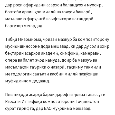
дар роҳи офаридани асарҳои баландғояи муосир,
бозтоби арзишҳои миллӣ ва ғояҳои башарӣ,
маънавию фарҳангӣ ва ифтихори ватандорӣ
баргузор мегардад.
Тибқи Низомнома, ҷоизаи мазкур ба композиторону
мусиқишиносоне дода мешавад, ки дар ду соли охир
беҳтарин асарҳои академӣ, симфонӣ, камеравӣ,
опера ва балет эҷод намуда, доир ба мавзуъ ва
масъалаҳои таърихию назарӣ, таҳкиму такмили
методологии санъати касбии миллӣ пажӯҳиши
муфид анҷом додаанд.
Пешниҳоди асарҳо барои дарёфти ҷоиза тавассути
Раёсати Иттифоқи композиторони Тоҷикистон
сурат гирифта, дар ВАО муҳокима мешавад.