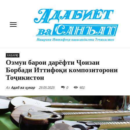
ХАБАРҲО
Озмун барои дарёфти Ҷоизаи
Борбади Иттифоқи композиторони
Тоҷикистон
29.05.2025
0
401
Аз
Адаб ва ҳунар