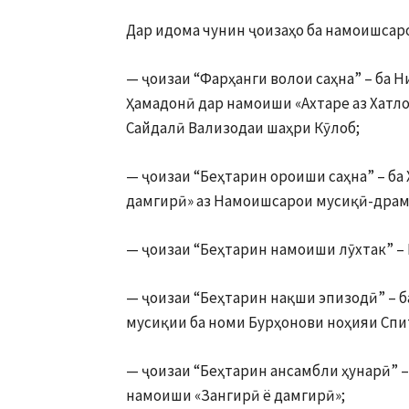
Дар идома чунин ҷоизаҳо ба намоишсаро
— ҷоизаи “Фарҳанги волои саҳна” – ба
Ҳамадонӣ дар намоиши «Ахтаре аз Хатл
Сайдалӣ Вализодаи шаҳри Кӯлоб;
— ҷоизаи “Беҳтарин ороиши саҳна” – ба
дамгирӣ» аз Намоишсарои мусиқӣ-драм
— ҷоизаи “Беҳтарин намоиши лӯхтак” –
— ҷоизаи “Беҳтарин нақши эпизодӣ” – 
мусиқии ба номи Бурҳонови ноҳияи Спи
— ҷоизаи “Беҳтарин ансамбли ҳунарӣ” 
намоиши «Зангирӣ ё дамгирӣ»;