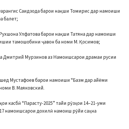
 Фарангис Саидзода барои нақши Томирис дар намоиши
а балет;
 Рухшона Улфатова барои нақши Татяна дар намоиши
ишии тамошобини ҷавон ба номи М. Қосимов;
ба Дмитрий Мурзинов аз Намоишсарои драмаи русии
уршед Мустафоев барои намоиши “Базм дар айёми
номи В. Маяковский.
ои касбӣ “Парасту-2025” тайи рӯзҳои 14–21-уми
 17 намоишсарои дохилӣ намоиш рӯйи саҳна