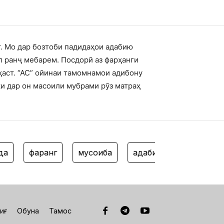
т. Мо дар бозтоби падидаҳои адабию
л ранҷ мебарем. Посдорӣ аз фарҳанги
ҳаст. “АС” ойинаи тамомнамои адибону
ки дар он масоили мубрами рӯз матраҳ
фарҳанг
мусоҳиба
адабиёти кӯдак
филм
иғ
Обуна
Тамос