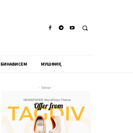
 БИНАВИСЕМ
МУШФИҚӢ
- Таблиғ -