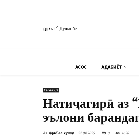
6.1
C
Душанбе
АСОСӢ
АДАБИЁТ
ХАБАРҲО
Натиҷагирӣ аз 
эълони баранда
Аз
Адаб ва ҳунар
22.04.2025
0
1698