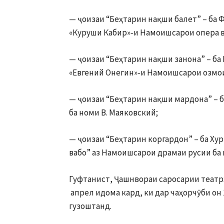
— ҷоизаи “Беҳтарин нақши балет” – ба
«Куруши Кабир»-и Намоишсарои опера в
— ҷоизаи “Беҳтарин нақши занона” – ба
«Евгений Онегин»-и Намоишсарои озмо
— ҷоизаи “Беҳтарин нақши мардона” – 
ба номи В. Маяковский;
— ҷоизаи “Беҳтарин коргардон” – ба Х
вабо” аз Намоишсарои драмаи русии ба 
Гуфтанист, Ҷашнвораи саросарии театрҳ
апрел идома кард, ки дар чаҳорчӯби он
гузоштанд.