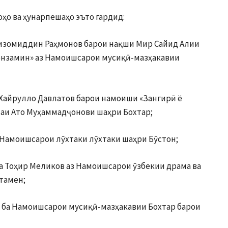
ҳо ва ҳунарпешаҳо эъто гардид:
 Низомиддин Раҳмонов барои нақши Мир Сайид Алии
онзамин» аз Намоишсарои мусиқӣ-мазҳакавии
 Хайрулло Давлатов барои намоиши «Зангирӣ ё
аи Ато Муҳаммадҷонови шаҳри Бохтар;
 Намоишсарои лӯхтаки лӯхтаки шаҳри Бӯстон;
ба Тоҳир Меликов аз Намоишсарои ӯзбекии драма ва
тамен;
– ба Намоишсарои мусиқӣ-мазҳакавии Бохтар барои