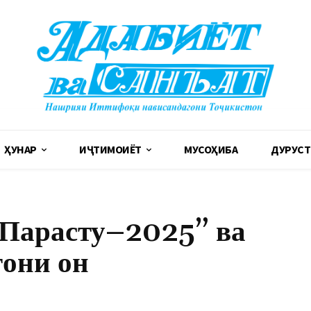
ҲУНАР
ИҶТИМОИЁТ
МУСОҲИБА
ДУРУСТ
“Парасту–2025” ва
гони он