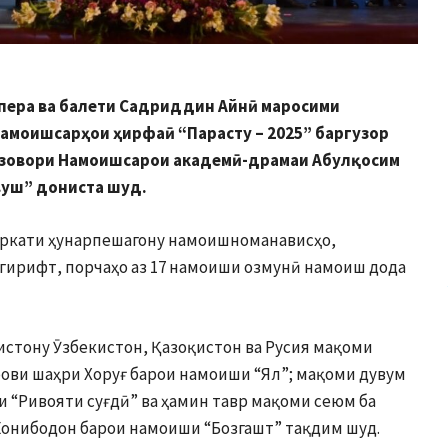
опера ва балети Садриддин Айнӣ маросими
амоишсарҳои ҳирфаӣ “Парасту – 2025” баргузор
азовори Намоишсарои академӣ-драмаи Абулқосим
вуш” дониста шуд.
 ширкати ҳунарпешагону намоишноманависҳо,
 гирифт, порчаҳо аз 17 намоиши озмунӣ намоиш дода
истону Ӯзбекистон, Қазоқистон ва Русия мақоми
ови шаҳри Хоруғ барои намоиши “Ял”; мақоми дувум
 “Ривояти суғдӣ” ва ҳамин тавр мақоми сеюм ба
онибодон барои намоиши “Бозгашт” тақдим шуд.