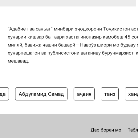
“Адабиёт ва санъат” минбари эҷодкорони Тоҷикистон ас
ҳунарии кишвар ба таври хастагинопазир камобеш 45 со
миллӣ, бавижа ҷашни башарӣ – Наврӯз шиори мо будаву 
ҳунарпешагон ва публисистони ватаниву бурунмарзист, 
мешавад.
Абдулҳамид Самад
ҳаҷвия
танз
ханда
Дар бораи мо
Табл