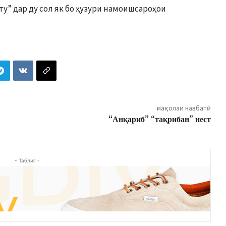
у” дар ду сол як бо ҳузури намоишсароҳои
мақолаи навбатӣ
“Анқариб” “тақрибан” нест
- Таблиғ -