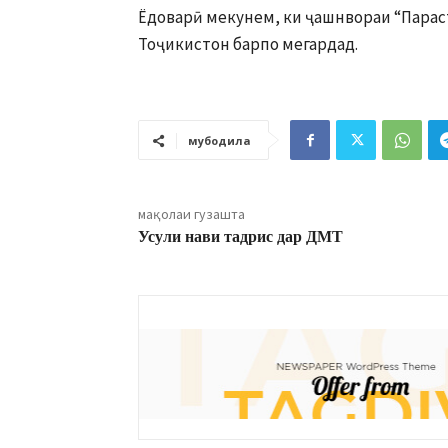
Ёдоварӣ мекунем, ки ҷашнвораи “Параст
Тоҷикистон барпо мегардад.
мубодила
мақолаи гузашта
Усули нави тадрис дар ДМТ