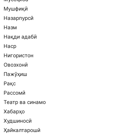
Мушфиқӣ
Назарпурсӣ
Назм
Нақди адабӣ
Наср
Нигористон
Овозхонӣ
Пажӯҳиш
Рақс
Рассомӣ
Театр ва синамо
Хабарҳо
Худшиносӣ
Ҳайкалтарошӣ