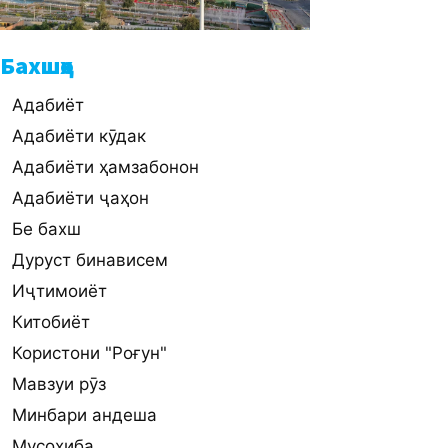
Бахшҳо
Адабиёт
Адабиёти кӯдак
Адабиёти ҳамзабонон
Адабиёти ҷаҳон
Бе бахш
Дуруст бинависем
Иҷтимоиёт
Китобиёт
Користони "Роғун"
Мавзуи рӯз
Минбари андеша
Мусоҳиба