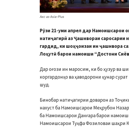
Акс аз Asia-Plus
Рӯзи 21-уми апрел дар Намоишсарои 
натиҷагирӣ аз Ҷашнвораи саросарии н
гардид, ки шоҳҷоизаи ин ҷашнвора с
Лоҳутӣ барои намоиши “Достони Сиё
Дар оғози ин маросим, ки бо ҳузур ва
коргардонҳо ва ҳаводорони ҳунар сурат
шуд.
Бинобар натиҷагирии доварон аз Тоҷик
нахуст ба Намоишсарои Меҳрубон Назар
ба Намоишсарои Данғара барои намоиши
Намоишсарои Туҳфа Фозиловаи шаҳри К