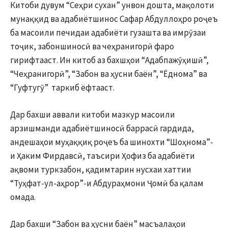
Китоби дувум “Сеҳри сухан” унвон дошта, мақолоти
мунаққид ва адабиётшинос Сафар Абдуллоҳро роҷеъ
ба масоили печидаи адабиёти гузашта ва имрӯзаи
тоҷик, забоншиносӣ ва чеҳранигорӣ фаро
гирифтааст. Ин китоб аз бахшҳои “Адабпажӯҳишӣ”,
“Чеҳранигорӣ”, “Забон ва ҳусни баён”, “Ёднома” ва
“Гуфтугӯ” таркиб ёфтааст.
Дар бахши аввали китоби мазкур масоили
арзишманди адабиётшиносӣ баррасӣ гардида,
андешаҳои муҳаққиқ роҷеъ ба шинохти “Шоҳнома”-
и Ҳаким Фирдавсӣ, таъсири Ҳофиз ба адабиёти
ақвоми туркзабон, қадимтарин нусхаи хаттии
“Туҳфат-ул-аҳрор”-и Абдураҳмони Ҷомӣ ба қалам
омада.
Дар бахши “Забон ва ҳусни баён” масъалаҳои