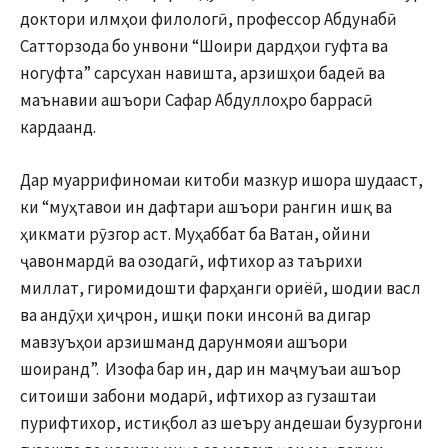
доктори илмҳои филологӣ, профессор Абдунабӣ
Сатторзода бо унвони “Шоири дардҳои гуфта ва
ногуфта” сарсухан навишта, арзишҳои бадеӣ ва
маънавии ашъори Сафар Абдуллоҳро баррасӣ
кардаанд.
Дар муаррифиномаи китоби мазкур ишора шудааст,
ки “муҳтавои ин дафтари ашъори рангин ишқ ва
ҳикмати рӯзгор аст. Муҳаббат ба Ватан, ойини
ҷавонмардӣ ва озодагӣ, ифтихор аз таърихи
миллат, гиромидошти фарҳанги ориёӣ, шодии васл
ва андӯҳи ҳиҷрон, ишқи поки инсонӣ ва дигар
мавзуъҳои арзишманд дарунмояи ашъори
шоиранд”. Изофа бар ин, дар ин маҷмуъаи ашъор
ситоиши забони модарӣ, ифтихор аз гузаштаи
пурифтихор, истиқбол аз шеъру андешаи бузургони