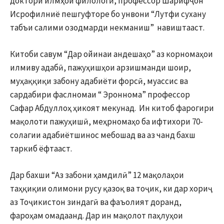
доктори илмҳои филологӣ, профессор Шарифҷон
Исрофилниё пешгуфторе бо унвони “Лутфи сухану
табъи салими озодмарди некманиш” навиштааст.
Китоби савум “Дар ойинаи андешаҳо” аз корномаҳои
илмиву адабӣ, пажуҳишҳои арзишманди шоир,
муҳаққиқи забону адабиёти форсӣ, муассис ва
сардабири фаслномаи “ Эроннома” профессор
Сафар Абдуллоҳ ҳикоят мекунад. Ин китоб фарогири
мақолоти пажуҳишӣ, меҳрномаҳо ба ифтихори 70-
солагии адабиётшинос мебошад ва аз чанд бахш
таркиб ёфтааст.
Дар бахши “Аз забони ҳамдилӣ” 12 мақолаҳои
таҳқиқии олимони русу қазоқ ва тоҷик, ки дар хориҷ
аз Тоҷикистон зиндагӣ ва фаъолият доранд,
фароҳам омадаанд. Дар ин мақолот паҳлуҳои