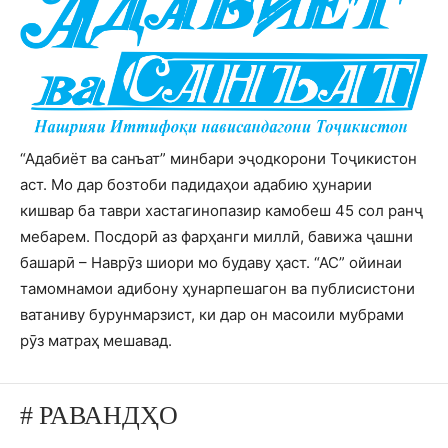
“Адабиёт ва санъат” минбари эҷодкорони Тоҷикистон
аст. Мо дар бозтоби падидаҳои адабию ҳунарии
кишвар ба таври хастагинопазир камобеш 45 сол ранҷ
мебарем. Посдорӣ аз фарҳанги миллӣ, бавижа ҷашни
башарӣ – Наврӯз шиори мо будаву ҳаст. “АС” ойинаи
тамомнамои адибону ҳунарпешагон ва публисистони
ватаниву бурунмарзист, ки дар он масоили мубрами
рӯз матраҳ мешавад.
# РАВАНДҲО