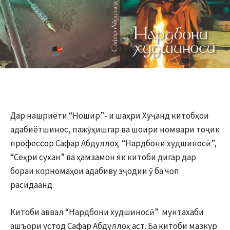
Дар нашриёти “Ношир”- и шаҳри Хуҷанд китобҳои
адабиётшинос, пажӯҳишгар ва шоири номвари тоҷик
профессор Сафар Абдуллоҳ “Нардбони худшиносӣ”,
“Сеҳри сухан” ва ҳамзамон як китоби дигар дар
бораи корномаҳои адабиву эҷодии ӯ ба чоп
расидаанд.
Китоби аввал “Нардбони худшиносӣ” мунтахаби
ашъори устод Сафар Абдуллоҳ аст. Ба китоби мазкур