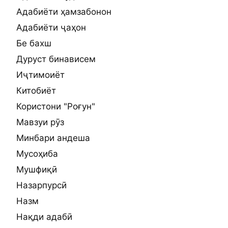
Адабиёти ҳамзабонон
Адабиёти ҷаҳон
Бе бахш
Дуруст бинависем
Иҷтимоиёт
Китобиёт
Користони "Роғун"
Мавзуи рӯз
Минбари андеша
Мусоҳиба
Мушфиқӣ
Назарпурсӣ
Назм
Нақди адабӣ