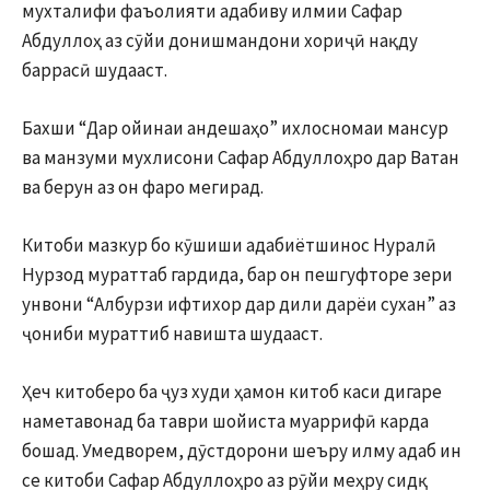
мухталифи фаъолияти адабиву илмии Сафар
Абдуллоҳ аз сӯйи донишмандони хориҷӣ нақду
баррасӣ шудааст.
Бахши “Дар ойинаи андешаҳо” ихлосномаи мансур
ва манзуми мухлисони Сафар Абдуллоҳро дар Ватан
ва берун аз он фаро мегирад.
Китоби мазкур бо кӯшиши адабиётшинос Нуралӣ
Нурзод мураттаб гардида, бар он пешгуфторе зери
унвони “Албурзи ифтихор дар дили дарёи сухан” аз
ҷониби мураттиб навишта шудааст.
Ҳеч китоберо ба ҷуз худи ҳамон китоб каси дигаре
наметавонад ба таври шойиста муаррифӣ карда
бошад. Умедворем, дӯстдорони шеъру илму адаб ин
се китоби Сафар Абдуллоҳро аз рӯйи меҳру сидқ