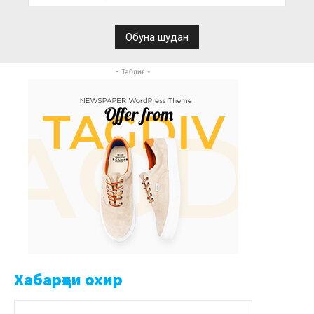
- Таблиғ -
Хабарҳои охир