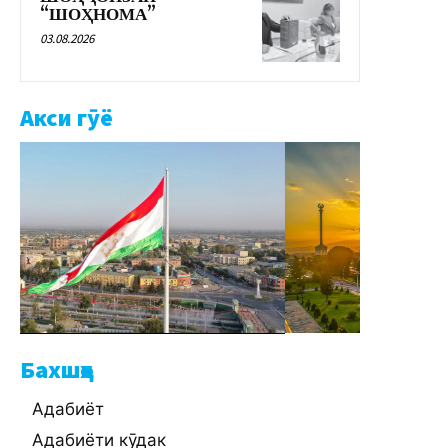
“ШОҲНОМА”
03.08.2026
Акси гӯё
Бахшҳо
Адабиёт
Адабиёти кӯдак