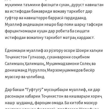
муҳимми таъмини фасоҳати сухан, дуруст навиштан
ва истифодаи бамавриди вожаву таркибот дар
гуфтор ва навишторро баррасӣ гардидаанд.
Муаллиф андешаҳои хешро бар пояи шарҳу тафсири
фарҳангномаҳои куҳан дар робита ба сиҳҳати
истифодаи вожагону таркибот матраҳ кардааст.
Ёдномаҳои муаллиф аз рӯзгору осори Шоири халқии
Тоҷикистон Гулназар, суханварони соҳибном
Салимшоҳ Ҳалимшоҳ, Муҳаммадзамони Солеҳ ва
донишманд Нуруллоҳ Мирзомуҳаммедов бисёр
муассир ва ҷолибанд.
Дар бахши “Гуфтугӯ” мусоҳибаҳои муаллиф, ки дар
расонаҳои хабарии Тоҷикистон ва кишварҳои хориҷ
нашр шудаанд, фароҳам омада. Ба китоби мазкур