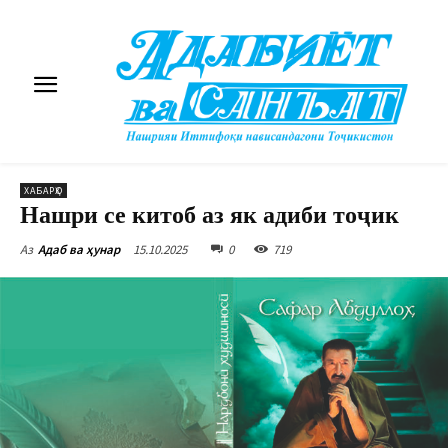
ХАБАРҲО
Нашри се китоб аз як адиби тоҷик
15.10.2025
0
719
Аз
Адаб ва ҳунар