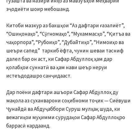
гузашта ва назири инҳо аз мавзуъҳои меҳварии
эҷодиёти шоир мебошанд.
Китоби мазкур аз бахшҳои “Аз дафтари ғазалиёт”,
“Ошиқонаҳо”, “Сӯгномаҳо”, “Мухаммасҳо”, “Қитъа ва
чаҳорпора”, “Рубоиҳо”, “Дубайтиҳо”, “Нимоиҳо ва
шеъри сапед” таркиб ёфта, чунин шеваи тасниф
далел бар он аст, ки Сафар Абдуллоҳ ҳам дар
қолабҳои суннатӣ ва ҳам нави шеър неруи
истеъдодашро санҷидааст.
Дар поёни дафтари ашъори Сафар Абдуллоҳ ду
мақола аз суханварони соҳибноми тоҷик — Сиёвуши
Ҷунайдӣ ва Абдуҷаббори Суруш мулҳақ шуда, ки
вежагиҳои муҳимми сурудаҳои Сафар Абдуллоҳро
баррасӣ кардаанд.