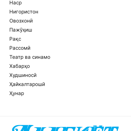
Наср
Нигористон
Овозхонӣ
Пажӯҳиш
Рақс
Рассомӣ
Театр ва синамо
Хабарҳо
Худшиносӣ
Ҳайкалтарошӣ
Ҳунар