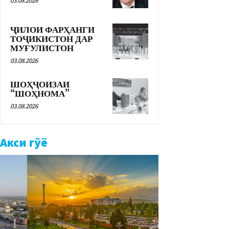
03.08.2026
ҶИЛОИ ФАРҲАНГИ
ТОҶИКИСТОН ДАР
МУҒУЛИСТОН
03.08.2026
ШОҲҶОИЗАИ
“ШОҲНОМА”
03.08.2026
Акси гӯё