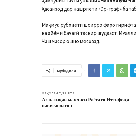
Ҳамчунин таҳти унвони
«Чакомаҳои Ча
Ҳасанзод дар нашриёти «Эр-граф» ба таб
Маҷмуа рубоиёти шоирро фаро гирифтаа
ва айёми бачагӣ тасвир шудааст. Муалли
Чашмасор ошно месозад.
мубодила
мақолаи гузашта
Аз натиҷаи маҷлиси Раёсати Иттифоқи
нависандагон