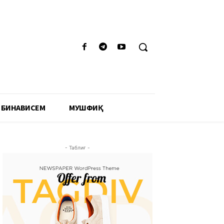
 БИНАВИСЕМ
МУШФИҚӢ
- Таблиғ -