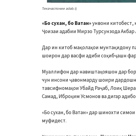
Тикачаспонии adab.tj
«Бо сухан, бо Ватан»
унвони китобест, 
Ҷоизаи адабии Мирзо Турсунзода Акбар
Дар ин китоб мақолаҳои мунтақидону п
шоирон дар васфи адиби соҳибҷашн фар
Муаллифон дар навиштаҳояшон дар бораи
чун инсони ҷавонмарду шоири дардошно
тавсифномаҳои Убайд Раҷаб, Лоиқ Шера
Самад, Иброҳим Усмонов ва дигар адиб
«Бо сухан, бо Ватан» дар шинохти симо
муфидест.