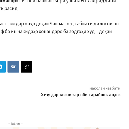
шмасор»
китоби нави ашъори узви ИНТ Садриддини
ъ расид.
ст, ки дар онҳо деҳаи Чашмасор, табиати дилосои он
ф бо ин чакидаҳо хонандаро ба зодгоҳи худ – деҳаи
мақолаи навбатӣ
Хезу дар косаи зар оби тарабнок андоз
- Таблиғ -