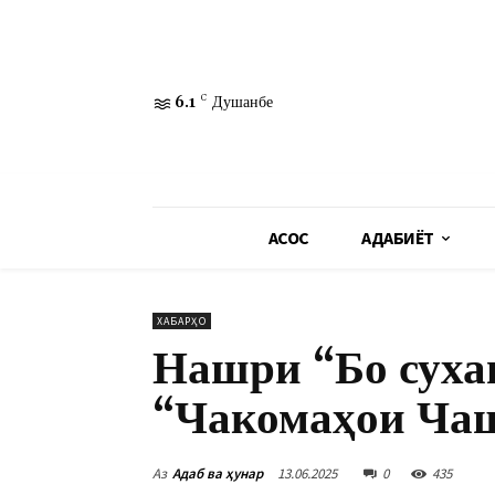
6.1
C
Душанбе
АСОСӢ
АДАБИЁТ
ХАБАРҲО
Нашри “Бо сухан
“Чакомаҳои Ча
Аз
Адаб ва ҳунар
13.06.2025
0
435