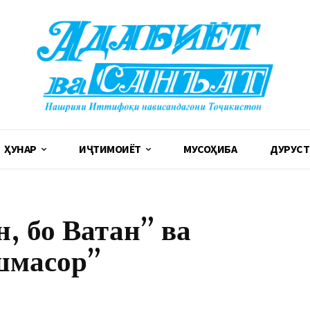
ҲУНАР
ИҶТИМОИЁТ
МУСОҲИБА
ДУРУСТ
, бо Ватан” ва
шмасор”