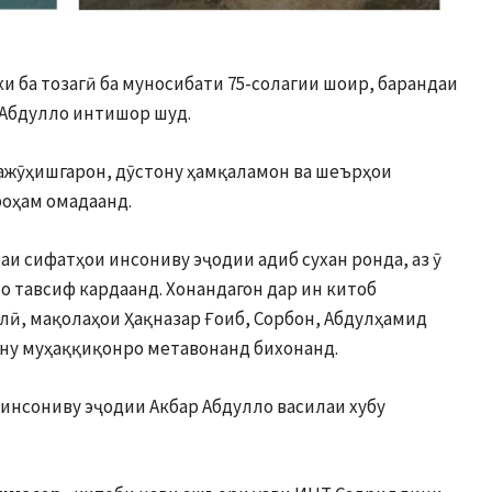
ки ба тозагӣ ба муносибати 75-солагии шоир, барандаи
 Абдулло интишор шуд.
ажӯҳишгарон, дӯстону ҳамқаламон ва шеърҳои
оҳам омадаанд.
 сифатҳои инсониву эҷодии адиб сухан ронда, аз ӯ
 тавсиф кардаанд. Хонандагон дар ин китоб
лӣ, мақолаҳои Ҳақназар Ғоиб, Сорбон, Абдулҳамид
ону муҳаққиқонро метавонанд бихонанд.
и инсониву эҷодии Акбар Абдулло василаи хубу