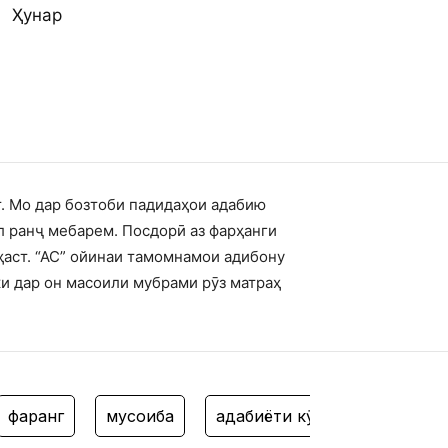
Ҳунар
т. Мо дар бозтоби падидаҳои адабию
л ранҷ мебарем. Посдорӣ аз фарҳанги
ҳаст. “АС” ойинаи тамомнамои адибону
ки дар он масоили мубрами рӯз матраҳ
рҳанг
мусоҳиба
адабиёти кӯдак
филм