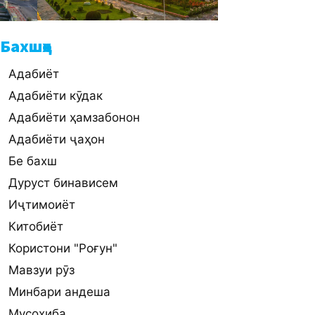
Бахшҳо
Адабиёт
Адабиёти кӯдак
Адабиёти ҳамзабонон
Адабиёти ҷаҳон
Бе бахш
Дуруст бинависем
Иҷтимоиёт
Китобиёт
Користони "Роғун"
Мавзуи рӯз
Минбари андеша
Мусоҳиба