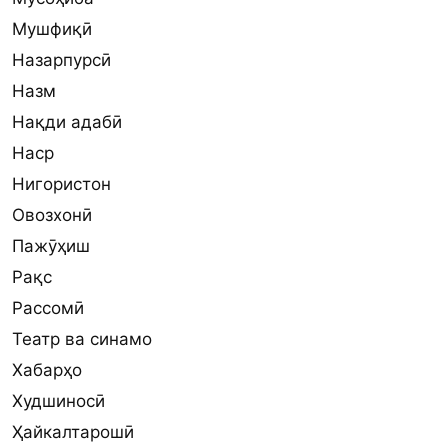
Мушфиқӣ
Назарпурсӣ
Назм
Нақди адабӣ
Наср
Нигористон
Овозхонӣ
Пажӯҳиш
Рақс
Рассомӣ
Театр ва синамо
Хабарҳо
Худшиносӣ
Ҳайкалтарошӣ