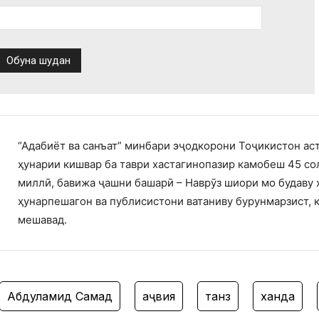
“Адабиёт ва санъат” минбари эҷодкорони Тоҷикистон ас
ҳунарии кишвар ба таври хастагинопазир камобеш 45 со
миллӣ, бавижа ҷашни башарӣ – Наврӯз шиори мо будаву 
ҳунарпешагон ва публисистони ватаниву бурунмарзист, 
мешавад.
бдулҳамид Самад
ҳаҷвия
танз
ханда
фа