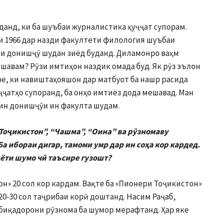
данд, ки ба шуъбаи журналистика ҳуҷҷат супорам.
и 1966 дар назди факултети филология шуъбаи
ои донишҷӯ шудан зиёд буданд. Диламонро ваҳм
шавам? Рӯзи имтиҳон наздик омада буд. Як рӯз эълон
е, ки навиштаҳояшон дар матбуот ба нашр расида
ҷҷатҳо супоранд, ба онҳо имтиёз дода мешавад. Ман
тин донишҷӯи ин факулта шудам.
Тоҷикистон”, “Чашма”, “Оина” ва рӯзномаву
а ибораи дигар, тамоми умр дар ин соҳа кор кардед.
ёти шумо чӣ таъсире гузошт?
н» 20 сол кор кардам. Вақте ба «Пионери Тоҷикистон»
20-30 сол таҷрибаи корӣ доштанд. Насим Раҷаб,
биқадорони рӯзнома ба шумор мерафтанд. Ҳар яке