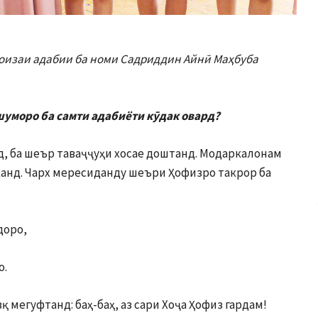
Ҷоизаи адабии ба номи Садриддин Айнӣ Маҳбуба
 шуморо ба самти адабиёти кӯдак овард?
д, ба шеър таваҷҷуҳи хосае доштанд. Модаркалонам
анд. Чарх мересиданду шеъри Ҳофизро такрор ба
доро,
о.
 мегуфтанд: баҳ-баҳ, аз сари Хоҷа Ҳофиз гардам!