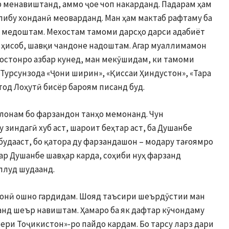
 менавиштанд, аммо ҷое чоп накарданд. Падарам ҳам
либу хонданӣ меоварданд. Ман ҳам мактаб рафтаму ба
т медоштам. Мехостам тамоми дарсҳо дарси адабиёт
и ҳисоб, шавқи чандоне надоштам. Агар муаллимамон
достонро азбар кунед, ман мекӯшидам, ки тамоми
Турсунзода «Ҷони ширин», «Қиссаи Ҳиндустон», «Тара
тод Лоҳутӣ бисёр бароям писанд буд.
лонам бо фарзандон танҳо мемонанд. Чун
 зиндагӣ хуб аст, шароит беҳтар аст, ба Душанбе
 будааст, бо қатора ду фарзандашон – модару тағоямро
ар Душанбе шавҳар карда, соҳиби нуҳ фарзанд
ллуд шудаанд.
монӣ ошно гардидам. Шояд таъсири шеърдӯстии ман
чанд шеър навиштам. Ҳамаро ба як дафтар кӯчондаму
ери Тоҷикистон»-ро пайдо кардам. Бо тарсу ларз дари