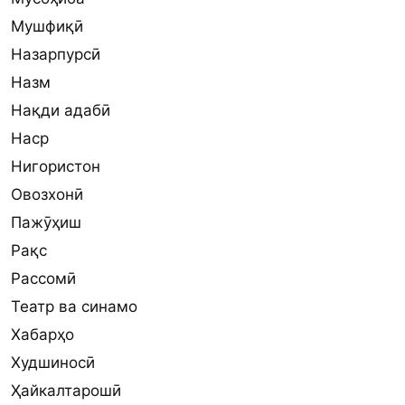
Мушфиқӣ
Назарпурсӣ
Назм
Нақди адабӣ
Наср
Нигористон
Овозхонӣ
Пажӯҳиш
Рақс
Рассомӣ
Театр ва синамо
Хабарҳо
Худшиносӣ
Ҳайкалтарошӣ