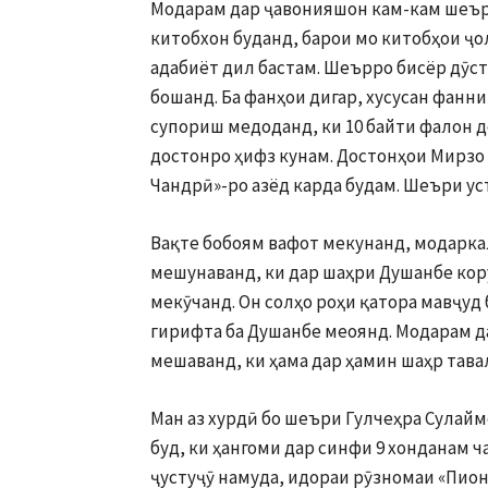
Модарам дар ҷавонияшон кам-кам шеър
китобхон буданд, барои мо китобҳои ҷо
адабиёт дил бастам. Шеърро бисёр дӯс
бошанд. Ба фанҳои дигар, хусусан фанн
супориш медоданд, ки 10 байти фалон 
достонро ҳифз кунам. Достонҳои Мирзо 
Чандрӣ»-ро азёд карда будам. Шеъри ус
Вақте бобоям вафот мекунанд, модарка
мешунаванд, ки дар шаҳри Душанбе кору
мекӯчанд. Он солҳо роҳи қатора мавҷуд
гирифта ба Душанбе меоянд. Модарам д
мешаванд, ки ҳама дар ҳамин шаҳр тава
Ман аз хурдӣ бо шеъри Гулчеҳра Сулай
буд, ки ҳангоми дар синфи 9 хонданам 
ҷустуҷӯ намуда, идораи рӯзномаи «Пион