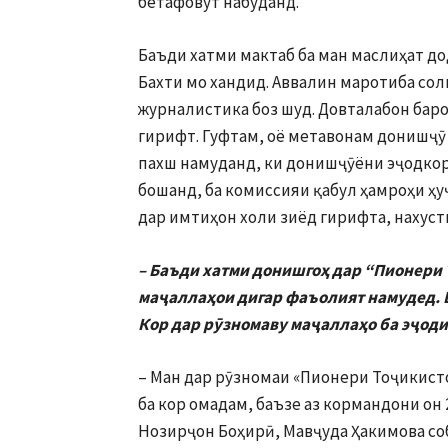
бетафовут набуданд.
Баъди хатми мактаб ба ман маслиҳат до
Бахти мо хандид. Аввалин маротиба сол
журналистика боз шуд. Довталабон бар
гирифт. Гуфтам, оё метавонам донишҷӯ 
пахш намуданд, ки донишҷӯёни эҷодкор
бошанд, ба комиссияи қабул ҳамроҳи ҳу
дар имтиҳон холи зиёд гирифта, нахус
– Баъди хатми донишгоҳ дар “Пионери 
маҷаллаҳои дигар фаъолият намудед. Б
Кор дар рӯзномаву маҷаллаҳо ба эҷоди
– Ман дар рӯзномаи «Пионери Тоҷикисто
ба кор омадам, баъзе аз кормандони он 
Нозирҷон Боҳирӣ, Мавҷуда Ҳакимова со