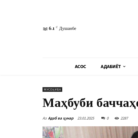
6.1
C
Душанбе
АСОСӢ
АДАБИЁТ
МУСОҲИБА
Маҳбуби баччаҳ
Аз
Адаб ва ҳунар
23.01.2025
0
2287