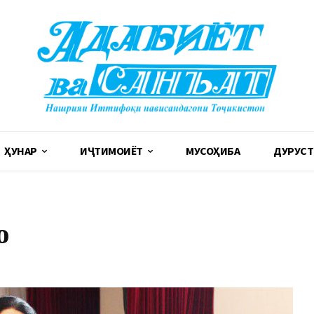
ҲУНАР
ИҶТИМОИЁТ
МУСОҲИБА
ДУРУСТ
о