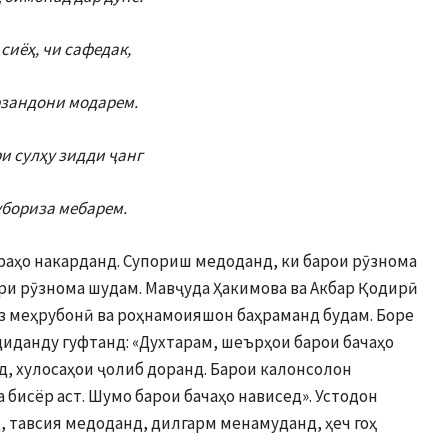
 сиёҳ, чи сафедак,
зандони модарем.
и сулҳу зидди ҷанг
бориза мебарем.
раҳо накарданд. Супориш медоданд, ки барои рӯзнома
ари рӯзнома шудам. Мавҷуда Ҳакимова ва Акбар Қодирӣ
аз меҳрубонӣ ва роҳнамоияшон баҳраманд будам. Боре
диданду гуфтанд: «Духтарам, шеърҳои барои бачаҳо
, хулосаҳои ҷолиб доранд. Барои калонсолон
 бисёр аст. Шумо барои бачаҳо нависед». Устодон
 тавсия медоданд, дилгарм менамуданд, ҳеч гоҳ