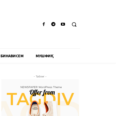
 БИНАВИСЕМ
МУШФИҚӢ
- Таблиғ -