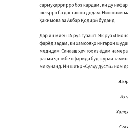
сармуҳаррирро боз кардам, ки ду нафар
шеърро ба дасташон додам. Нишонии м
Ҳакимова ва Акбар Қодирӣ буданд.
Дар ин миён 15 рӯз гузашт. Як рӯз «Пио
фарёд задам, ки ҳамсояҳо нигарон шуда
медидам. Санааш ҳеч гоҳ аз ёдам намера
расми ҷолибе офарида буд: кураи замин
мекунанд. Ин шеър «Сулҳу дӯстӣ» ном д
Аз қ
Аз 
Халқҳ
Сулҳ