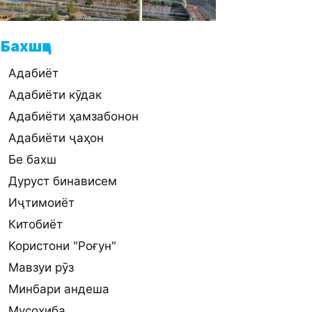
Бахшҳо
Адабиёт
Адабиёти кӯдак
Адабиёти ҳамзабонон
Адабиёти ҷаҳон
Бе бахш
Дуруст бинависем
Иҷтимоиёт
Китобиёт
Користони "Роғун"
Мавзуи рӯз
Минбари андеша
Мусоҳиба