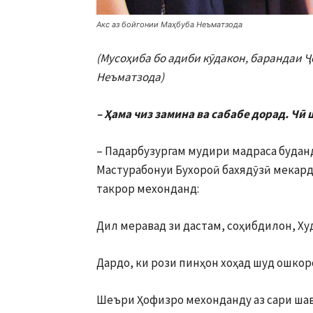
Акс аз бойгонии Маҳбуба Неъматзода
(Мусоҳиба бо адиби кӯдакон, барандаи 
Неъматзода)
– Ҳама чиз замина ва сабабе дорад. Чӣ
– Падарбузургам мудири мадраса будан
Мастурабонуи Бухороӣ бахядӯзӣ мекард
такрор мехонданд:
Дил меравад зи дастам, соҳибдилон, Ху
Дардо, ки рози пинҳон хоҳад шуд ошкор
Шеъри Ҳофизро мехонданду аз сари шавқ