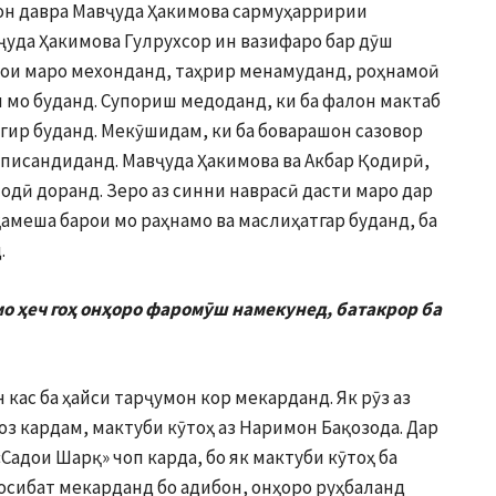
 он давра Мавҷуда Ҳакимова сармуҳарририи
ҷуда Ҳакимова Гулрухсор ин вазифаро бар дӯш
ҳои маро мехонданд, таҳрир менамуданд, роҳнамоӣ
 мо буданд. Супориш медоданд, ки ба фалон мактаб
тгир буданд. Мекӯшидам, ки ба боварашон сазовор
 писандиданд. Мавҷуда Ҳакимова ва Акбар Қодирӣ,
тодӣ доранд. Зеро аз синни наврасӣ дасти маро дар
ҳамеша барои мо раҳнамо ва маслиҳатгар буданд, ба
.
мо ҳеч гоҳ онҳоро фаромӯш намекунед, батакрор ба
 кас ба ҳайси тарҷумон кор мекарданд. Як рӯз аз
боз кардам, мактуби кӯтоҳ аз Наримон Бақозода. Дар
Садои Шарқ» чоп карда, бо як мактуби кӯтоҳ ба
осибат мекарданд бо адибон, онҳоро руҳбаланд