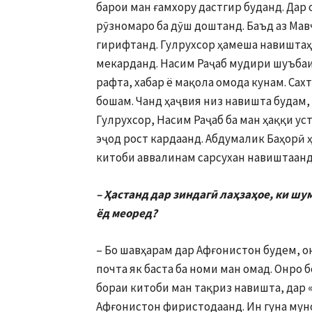
барои ман ғамхору дастгир буданд. Дар
рӯзномаро ба дӯш доштанд. Баъд аз Мав
гирифтанд. Гулрухсор ҳамеша навишта
мекарданд. Насим Раҷаб мудири шуъбаи
рафта, хабар ё мақола омода кунам. Сах
бошам. Чанд ҳаҷвия низ навишта будам,
Гулрухсор, Насим Раҷаб ба ман ҳаққи ус
эҷод рост кардаанд. Абдумалик Баҳорӣ 
китоби аввалинам сарсухан навиштаанд
– Ҳастанд дар зиндагӣ лаҳзаҳое, ки шу
ёд меоред?
– Бо шавҳарам дар Афғонистон будем, он
почта як баста ба номи ман омад. Онро 
бораи китоби ман тақриз навишта, дар «
Афғонистон фиристодаанд. Ин гуна мун