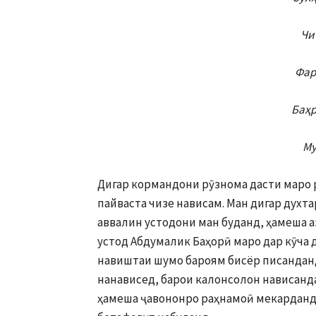
Чи
Фар
Баҳр
Му
Дигар кормандони рӯзнома дасти маро 
пайваста чизе нависам. Ман дигар духт
аввалин устодони ман буданд, ҳамеша 
устод Абдумалик Баҳорӣ маро дар кӯча 
навиштаи шумо бароям бисёр писанданд
нанависед, барои калонсолон нависанда
ҳамеша ҷавононро раҳнамоӣ мекарданд,