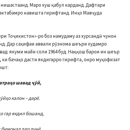
 нишастаанд. Маро хуш қабул карданд. Дафтари
актабамро навишта гирифтанд. Инҳо Мавҷуда
нери Тоҷикистон»-ро боз намудаму аз хурсандӣ чунон
нд. Дар саҳифаи аввали рӯзнома шеъри худамро
вад: якуми майи соли 1964 буд. Наққош барои ин шеър
, ки бачаҳо дасти якдигарро гирифта, онро муҳофизат
ошт:
атраҳо шавад ҷӯй,
ҷӯйҳо калон – дарё.
о гар якдил бошанд,
 бимонад дар дунё.