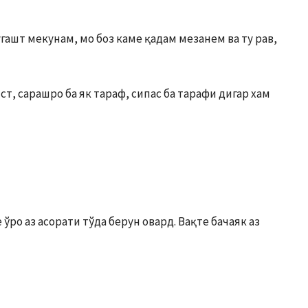
угашт мекунам, мо боз каме қадам мезанем ва ту рав,
т, сарашро ба як тараф, си­пас ба тарафи дигар хам
 ўро аз асорати тўда берун овард. Вақте бачаяк аз