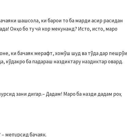
бачаяки шашсола, ки барои то ба марди асир расидан
ада! Онҳо бо ту чӣ кор мекунанд? Исто, исто, маро
оне, ки бачаяк мерафт, хомўш шуд ва тўда дар пешрўи
а, кўдакро ба падараш наздиктару на­здиктар овард.
 пурсид зани дигар.– Дадам! Маро ба назди дадам роҳ
 – мепурсид бачаяк.