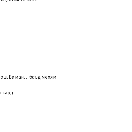
 бош. Ва ман… баъд меоям.
я кард.