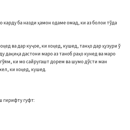
о карду ба назди ҳамон одаме омад, ки аз болои тўда
хоҳед ва дар куҷое, ки хоҳед, кушед, танҳо дар ҳузури ў
и ду дақиқа дастони маро аз таноб раҳо кунед ва маро
мегўям, ки мо сайругашт дорем ва шумо дўсти ман
хел, ки хоҳед, кушед.
ш гирифту гуфт: