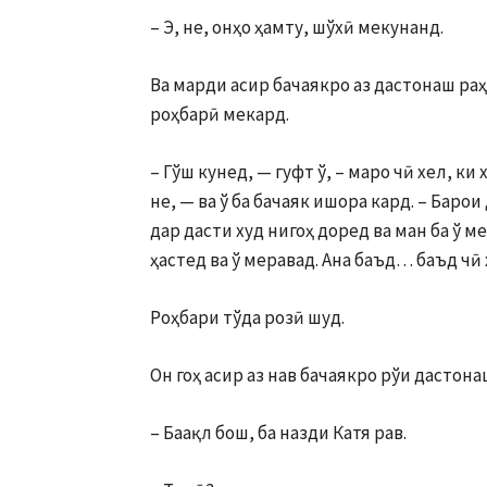
– Э, не, онҳо ҳамту, шўхӣ меку­нанд.
Ва марди асир бачаякро аз да­стонаш раҳ
роҳ­барӣ мекард.
– Гўш кунед, — гуфт ў, – маро чӣ хел, ки 
не, — ва ў ба бачаяк ишора кард. – Баро
дар дасти худ нигоҳ доред ва ман ба ў 
ҳастед ва ў меравад. Ана баъд… баъд чӣ 
Роҳбари тўда розӣ шуд.
Он гоҳ асир аз нав бачаякро рўи дастона
– Баақл бош, ба назди Катя рав.