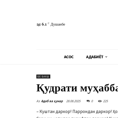
6.1
C
Душанбе
АСОСӢ
АДАБИЁТ
БЕ БАХШ
Қудрати муҳабб
Аз
Адаб ва ҳунар
28.08.2025
0
225
– Куштан даркор! Паррондан дар­кор! Ҳ