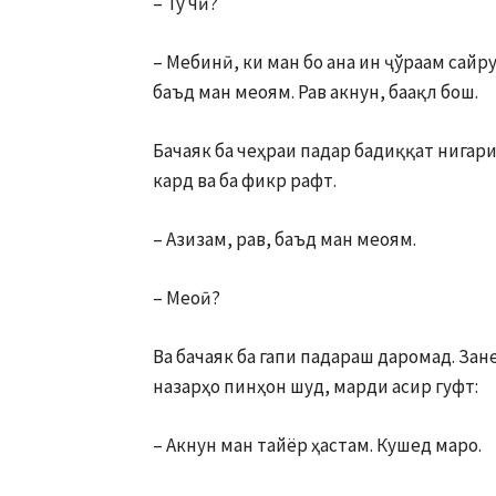
– Ту чӣ?
– Мебинӣ, ки ман бо ана ин ҷўра­ам сайр
баъд ман меоям. Рав акнун, баақл бош.
Бачаяк ба чеҳраи падар бадиққат нигарис
кард ва ба фикр рафт.
– Азизам, рав, баъд ман меоям.
– Меоӣ?
Ва бачаяк ба гапи падараш даро­мад. Зане
назарҳо пинҳон шуд, марди асир гуфт:
– Акнун ман тайёр ҳастам. Кушед маро.