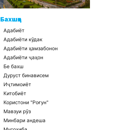
Бахшҳо
Адабиёт
Адабиёти кӯдак
Адабиёти ҳамзабонон
Адабиёти ҷаҳон
Бе бахш
Дуруст бинависем
Иҷтимоиёт
Китобиёт
Користони "Роғун"
Мавзуи рӯз
Минбари андеша
Мусоҳиба