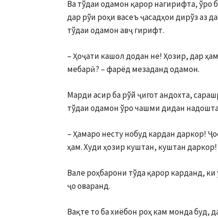
Ва тўдаи одамон қарор нагириф­та, ўро 
дар рўи роҳи васеъ ҷасадҳои дирўз аз д
тўдаи одамон авҷ гирифт.
– Ҳоҷати кашол додан не! Ҳозир, дар ҳа
мебарӣ? – фарёд мезаданд одамон.
Марди асир ба рўй ҷигот андохта, сараш
тўдаи одамон ўро чашми дидан надошта
– Ҳамаро несту нобуд кардан дар­кор! Ҷ
ҳам. Худи ҳозир куштан, куштан даркор!
Вале роҳбарони тўда қарор кар­данд, ки 
ҷо оваранд.
Вақте то ба хиёбон роҳ кам монда буд, 