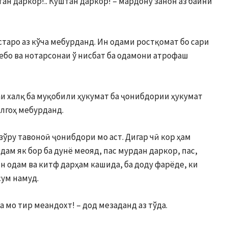
ан даркор!.. Куштан даркор! – мардону занон аз байни
старо аз кўча мебурданд. Ин одами ростқомат бо сари
зебо ва нотарсонаи ў нисбат ба одамони атрофаш
аи халқ ба муқобили ҳукумат ба ҷонибдории ҳукумат
тлгоҳ мебурданд.
 зўру тавоноӣ ҷонибдори мо аст. Дигар чӣ кор ҳам
дам як бор ба дунё меояд, пас мурдан даркор, пас,
ин одам ва китф дарҳам кашида, ба доду фарёде, ки
сум намуд.
а мо тир меандохт! – дод ме­заданд аз тўда.