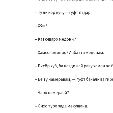
– Ту як кор кун, — гуфт падар.
– Хўш?
– Катюшаро медонӣ?
– Ҳамсояамонро? Албатта медо­нам.
– Бисёр хуб, ба назди вай раву ҳамон ҷо
– Бе ту намеравам, — гуфт бачаяк ва гир
– Чаро намеравӣ?
– Онҳо туро зада мекушанд.