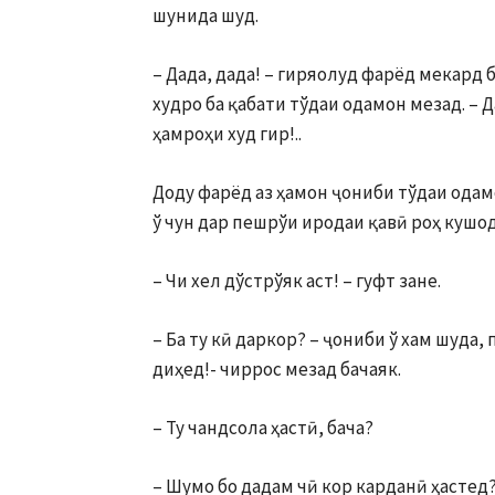
шунида шуд.
– Дада, дада! – гиряолуд фарёд мекард 
худро ба қабати тўдаи одамон мезад. – Д
ҳамроҳи худ гир!..
Доду фарёд аз ҳамон ҷониби тўдаи одам
ў чун дар пешрўи иродаи қавӣ роҳ кушод
– Чи хел дўстрўяк аст! – гуфт зане.
– Ба ту кӣ даркор? – ҷониби ў хам шуда,
диҳед!- чиррос мезад бачаяк.
– Ту чандсола ҳастӣ, бача?
– Шумо бо дадам чӣ кор карданӣ ҳастед?