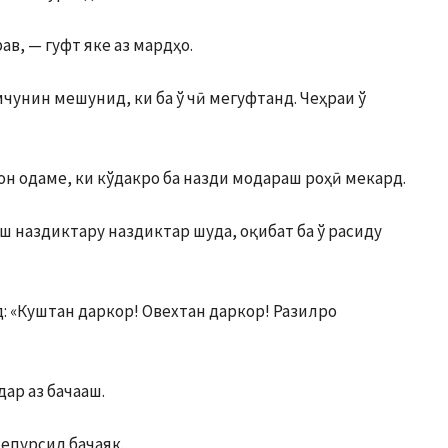
рав, — гуфт яке аз мардҳо.
чунин мешунид, ки ба ў чӣ мегуфтанд. Чеҳраи ў
и он одаме, ки кўдакро ба назди модараш роҳӣ мекард.
раш наздиктару наздиктар шуда, оқибат ба ў расиду
д: «Куштан даркор! Овехтан даркор! Разилро
дар аз бачааш.
мепурсид бачаяк.