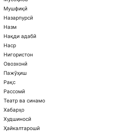
Мушфиқӣ
Назарпурсӣ
Назм
Нақди адабӣ
Наср
Нигористон
Овозхонӣ
Пажӯҳиш
Рақс
Рассомӣ
Театр ва синамо
Хабарҳо
Худшиносӣ
Ҳайкалтарошӣ