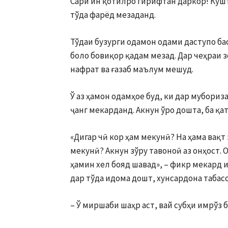
Сари ин қотилро гирифтан даркор! Кушт
тўда фарёд мезаданд.
Тўдаи бузурги одамон одами даступо ба
боло бовиқор қадам мезад. Дар чеҳраи 
нафрат ва ғазаб маълум мешуд.
Ў аз ҳамон одамҳое буд, ки дар мубориз
ҷанг мекар­данд. Акнун ўро дошта, ба қа
«Дигар чӣ кор ҳам мекунӣ? На ҳама вақт
мекунӣ? Акнун зўру тавоноӣ аз онҳост. О
ҳамин хел бояд шавад», – фикр ме­кард 
дар тўда идома дошт, хунсардона табас
– Ў миршаби шаҳр аст, вай субҳи имрўз б