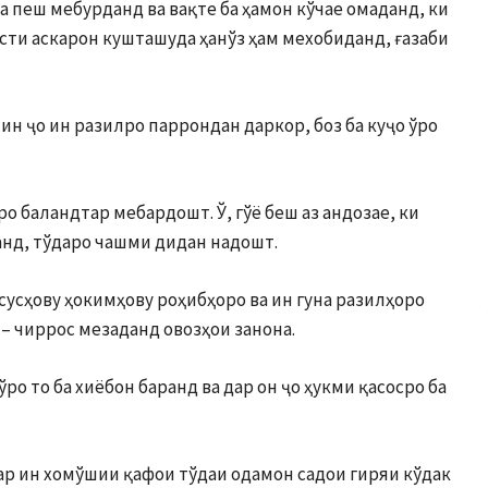
ба пеш мебурданд ва вақте ба ҳамон кўчае омаданд, ки
асти аскарон кушташуда ҳанўз ҳам ме­хобиданд, ғазаби
мин ҷо ин разилро паррондан даркор, боз ба куҷо ўро
ро баландтар мебардошт. Ў, гўё беш аз андозае, ки
нд, тўдаро чашми дидан надошт.
осусҳову ҳокимҳову роҳибҳоро ва ин гуна разилҳоро
 – чиррос ме­заданд овозҳои занона.
ўро то ба хиёбон баранд ва дар он ҷо ҳукми қасосро ба
дар ин хомўшии қафои тўдаи одамон садои гиряи кўдак