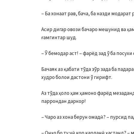
– Ба хонаат рав, бача, ба назди модарат 
Асир дигар овози бачаро мешунид ва ҳам
ғамгинтар шуд.
– Ў бемодар аст! – фарёд зад ў ба посух
Бачаяк аз қабати тўда зўр зада ба пада
худро бо­лои дастони ў гирифт.
Аз тўда ҳоло ҳам ҳамоно фарёд мезадан
паррондан даркор!
– Чаро аз хона берун омадӣ? – пурсид па
– Онҳо бо ту чӣ кор карданӣ ҳа­станд? – 