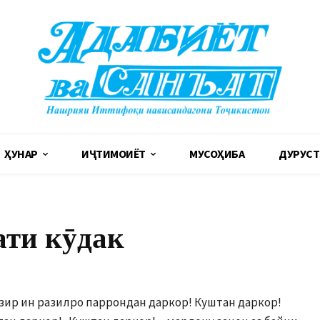
ҲУНАР
ИҶТИМОИЁТ
МУСОҲИБА
ДУРУСТ
ати кӯдак
озир ин разилро паррондан даркор! Куштан даркор!