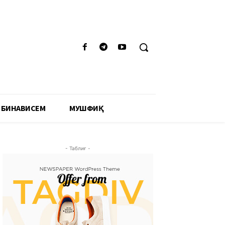
 БИНАВИСЕМ
МУШФИҚӢ
- Таблиғ -