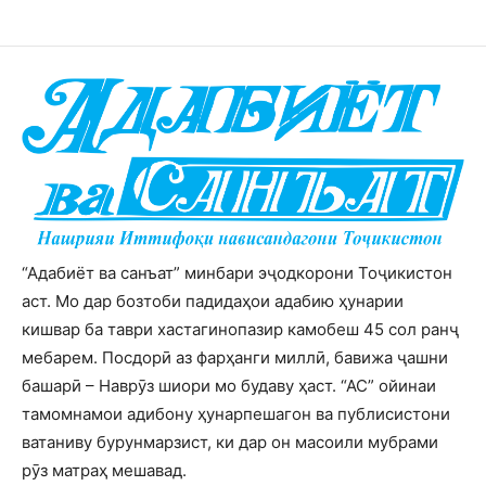
“Адабиёт ва санъат” минбари эҷодкорони Тоҷикистон
аст. Мо дар бозтоби падидаҳои адабию ҳунарии
кишвар ба таври хастагинопазир камобеш 45 сол ранҷ
мебарем. Посдорӣ аз фарҳанги миллӣ, бавижа ҷашни
башарӣ – Наврӯз шиори мо будаву ҳаст. “АС” ойинаи
тамомнамои адибону ҳунарпешагон ва публисистони
ватаниву бурунмарзист, ки дар он масоили мубрами
рӯз матраҳ мешавад.