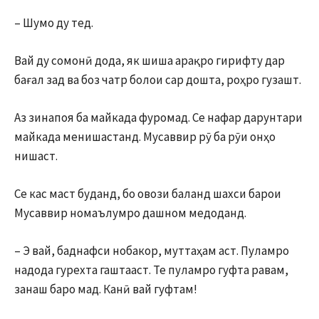
– Шумо ду тед.
Вай ду сомонӣ дода, як шиша арақро гирифту дар
бағал зад ва боз чатр болои сар дошта, роҳро гузашт.
Аз зинапоя ба майкада фуромад. Се нафар дарунтари
майкада менишастанд. Мусаввир рӯ ба рӯи онҳо
нишаст.
Се кас маст буданд, бо овози баланд шахси барои
Мусаввир номаълумро дашном медоданд.
– Э вай, баднафси нобакор, муттаҳам аст. Пуламро
надода гурехта гаштааст. Те пуламро гуфта равам,
занаш баро мад. Канӣ вай гуфтам!