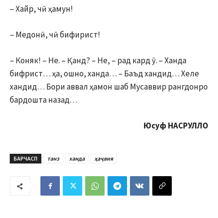
– Хайр, чӣ ҳамун!
– Медонӣ, чӣ бифирист!
– Коняк! – Не. – Қанд? – Не, – рад кард ӯ. – Ханда
бифрист… ҳа, ошно, ханда… – Баъд хандид… Хеле
хандид… Бори аввал ҳамон шаб Мусаввир рангдонро
бардошта назад…
Юсуф НАСРУЛЛО
БАРЧАСП
танз
ханда
ҳаҷвия