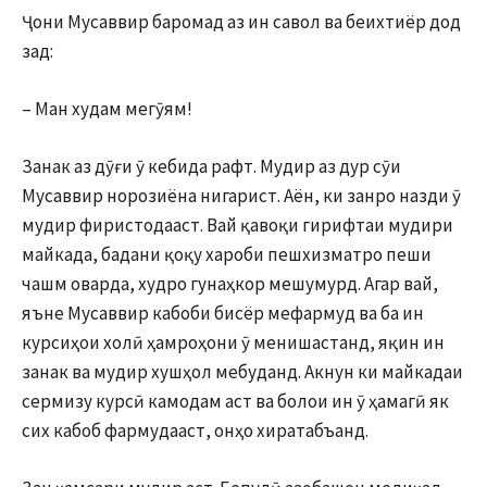
Ҷони Мусаввир баромад аз ин савол ва беихтиёр дод
зад:
– Ман худам мегӯям!
Занак аз дӯғи ӯ кебида рафт. Мудир аз дур сӯи
Мусаввир норозиёна нигарист. Аён, ки занро назди ӯ
мудир фиристодааст. Вай қавоқи гирифтаи мудири
майкада, бадани қоқу хароби пешхизматро пеши
чашм оварда, худро гунаҳкор мешумурд. Агар вай,
яъне Мусаввир кабоби бисёр мефармуд ва ба ин
курсиҳои холӣ ҳамроҳони ӯ менишастанд, яқин ин
занак ва мудир хушҳол мебуданд. Акнун ки майкадаи
сермизу курсӣ камодам аст ва болои ин ӯ ҳамагӣ як
сих кабоб фармудааст, онҳо хиратабъанд.