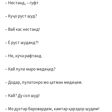
– Нестанд, – гуфт.
– Куҷо руст шуд?
– Вай кас нестанд!
– Ё руст шуданд?!
– Не, кӯча рафтанд.
– Кай пули маро медиҳед?
– Додар, пулатонро мо ҳатман медиҳем.
– Кай? Ду сол шуд!
– Мо духтар баровардем, камтар қарздор шудем!