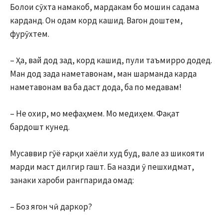
Болои сӯхта намакоб, мардакам бо мошин садама
карданд. Он одам корд кашид. Вагон доштем,
фурӯхтем.
– Ҳа, вай дод зад, корд кашид, пули таъмирро додед.
Ман дод зада наметавонам, ман шарманда карда
наметавонам ва ба даст дода, ба по медавам!
– Не охир, мо мефаҳмем. Мо медиҳем. Фақат
бардошт кунед.
Мусаввир гӯё ғарқи хаёли худ буд, вале аз шикояти
марди маст дилгир гашт. Ба назди ӯ пешхидмат,
занаки хароби рангпарида омад:
– Боз ягон чӣ даркор?