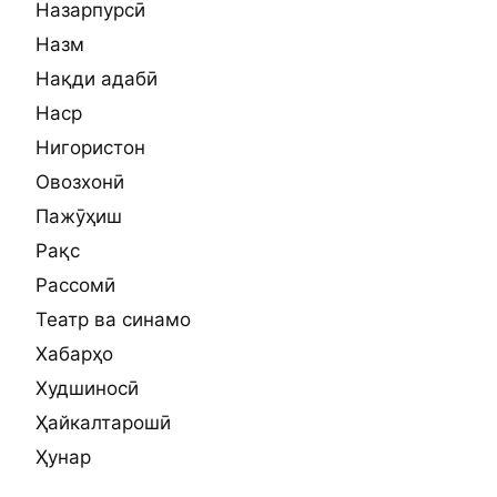
Назарпурсӣ
Назм
Нақди адабӣ
Наср
Нигористон
Овозхонӣ
Пажӯҳиш
Рақс
Рассомӣ
Театр ва синамо
Хабарҳо
Худшиносӣ
Ҳайкалтарошӣ
Ҳунар