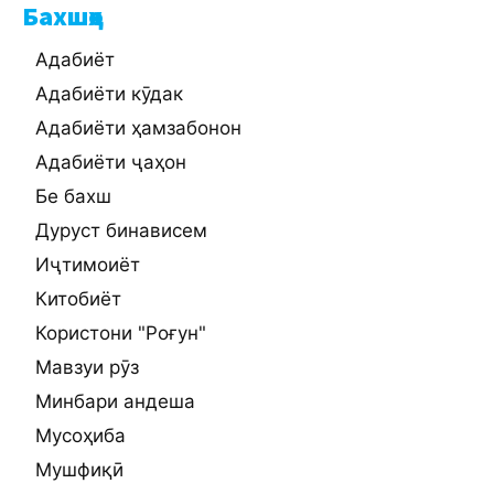
Бахшҳо
Адабиёт
Адабиёти кӯдак
Адабиёти ҳамзабонон
Адабиёти ҷаҳон
Бе бахш
Дуруст бинависем
Иҷтимоиёт
Китобиёт
Користони "Роғун"
Мавзуи рӯз
Минбари андеша
Мусоҳиба
Мушфиқӣ