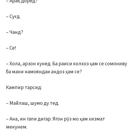
– Арақ доред?
– Суғд.
– Чанд?
– Се!
– Хола, арзон кунед. Ба раиси колхоз ҳам се сомониву
ба мани намояндаи андоз ҳам се?
Кампир тарсид:
– Майлаш, шумо ду тед.
– Ана, ин гапи дигар. Ягон рӯз мо ҳам хизмат
мекунем.