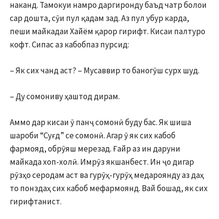
наканд. Тамокуи намро даргиронду баъд чатр болои
сар дошта, сӯи пул қадам зад. Аз пул убур карда,
пеши майкадаи Хайём қарор гирифт. Кисаи палтуро
кофт. Сипас аз кабобпаз пурсид:
– Як сих чанд аст? – Мусаввир то баногӯш сурх шуд.
– Ду сомониву ҳаштод дирам.
Аммо дар кисаи ӯ панҷ сомонӣ буду бас. Як шиша
шароби “Суғд” се сомонӣ. Агар ӯ як сих кабоб
фармояд, обрӯяш мерезад. Ғайр аз ин даруни
майкада хоп-холӣ. Имрӯз якшанбест. Ин ҷо дигар
рӯзҳо серодам аст ва гурӯҳ-гурӯҳ медароянду аз даҳ
то понздаҳ сих кабоб мефармоянд. Вай бошад, як сих
гирифтанист.