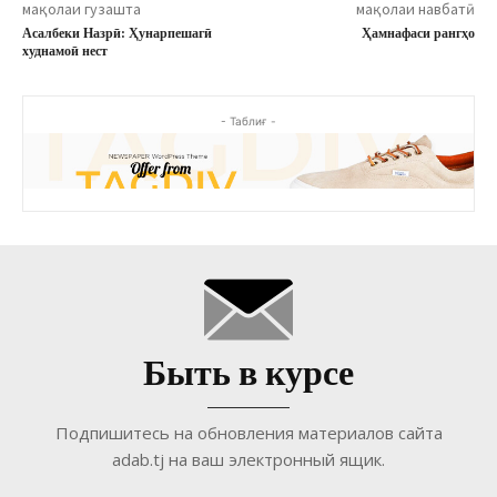
мақолаи гузашта
мақолаи навбатӣ
Асалбеки Назрӣ: Ҳунарпешагӣ
Ҳамнафаси рангҳо
худнамоӣ нест
- Таблиғ -
Быть в курсе
Подпишитесь на обновления материалов сайта
adab.tj на ваш электронный ящик.