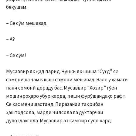
беҳушам.
– Се сӯм мешавад.
– А?
– Се сӯм!
Мусаввир як қад парид. Чунки як шиша “Суғд” се
сомонӣ ва чамъ шаш сомонӣ мешавад. Вале ӯ ҳамагӣ
панҷ сомонӣ дораду бас. Мусаввир “Ҳозир” гӯён
мошинроҳаро убур карда, пеши фурӯшандаҳо рафт.
Се кас менишастанд. Пиразанаи тақрибан
ҳаштодсола, марди чилсола ва духтарчаи
дувоздаҳсола. Мусаввир аз кампир суол кард: