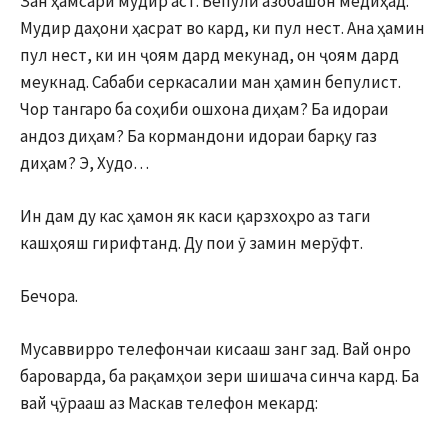
Зан ҳамсари мудир аст. Бепулӣ азобашон медиҳад.
Мудир даҳони ҳасрат во кард, ки пул нест. Ана ҳамин
пул нест, ки ин ҷоям дард мекунад, он ҷоям дард
меукнад. Сабаби серкасалии ман ҳамин бепулист.
Чор тангаро ба соҳиби ошхона диҳам? Ба идораи
андоз диҳам? Ба кормандони идораи барқу газ
диҳам? Э, Худо…
Ин дам ду кас ҳамон як каси қарзхоҳро аз таги
кашҳояш гирифтанд. Ду пои ӯ замин мерӯфт.
Бечора.
Мусаввирро телефончаи кисааш занг зад. Вай онро
бароварда, ба рақамҳои зери шишача синча кард. Ба
вай ҷӯрааш аз Маскав телефон мекард: