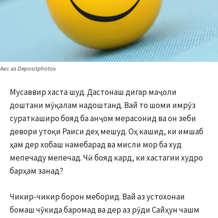
Акс аз Depositphotos
Мусаввир хаста шуд. Дастонаш дигар маҷоли
доштани мӯқалам надоштанд. Вай то шоми имрӯз
сураткаширо бояд ба анҷом мерасонид ва он зеби
девори утоқи Раиси деҳ мешуд. Оҳ кашид, ки имшаб
ҳам дер хобаш намебарад ва мисли мор ба худ
мепечаду мепечад. Чӣ бояд кард, ки хастагии худро
барҳам занад?
Чикир-чикир борон меборид. Вай аз устохонаи
бомаш чӯкида баромад ва дер аз рӯди Сайҳун чашм