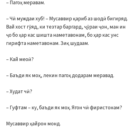
– Пагоҳ меравам.
– Чӣ муждаи хуб! – Мусаввир қариб аз шодӣ бигиряд.
Вай хост гӯяд, ки тезтар баргард, ҷӯраи ҷон, ман ин
ҷо бо ҳар кас шишта наметавонам, бо ҳар кас унс
гирифта наметавонам. Зиқ шудаам.
– Кай меоӣ?
– Баъди як моҳ, лекин пагоҳ додарам меравад.
– Худат чӣ?
– Гуфтам – ку, баъди як моҳ. Ягон чӣ фиристонам?
Мусаввир ҳайрон монд.