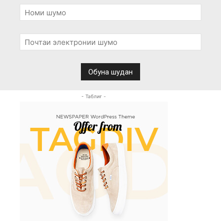
- Таблиғ -