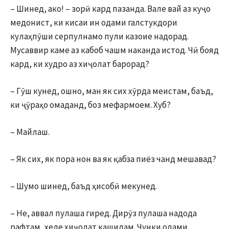
– Шинед, ако! – зорӣ кард пазанда. Вале вай аз куҷо
медонист, ки кисаи ин одами галстукдори
кулаҳпӯши серпулнамо пули казоие надорад.
Мусаввир каме аз кабоб чашм наканда истод. Чӣ бояд
кард, ки худро аз хиҷолат барорад?
– Гӯш кунед, ошно, ман як сих хӯрда меистам, баъд,
ки ҷӯраҳо омаданд, боз мефармоем. Хуб?
– Майлаш.
– Як сих, як пора нон ва як қабза пиёз чанд мешавад?
– Шумо шинед, баъд ҳисобӣ мекунед.
– Не, аввал пулаша гиред. Дирӯз пулаша надода
рафтам, хеле хиҷолат кашидам. Чунки одами