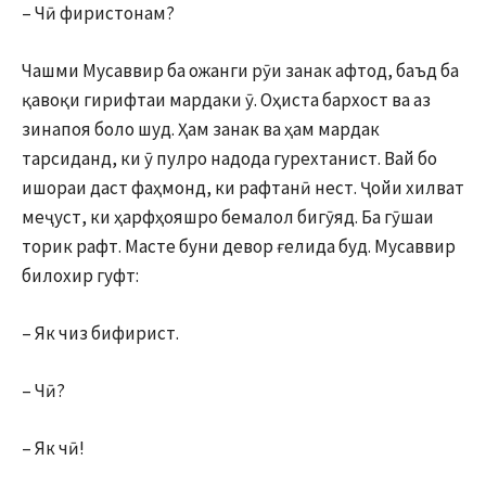
– Чӣ фиристонам?
Чашми Мусаввир ба ожанги рӯи занак афтод, баъд ба
қавоқи гирифтаи мардаки ӯ. Оҳиста бархост ва аз
зинапоя боло шуд. Ҳам занак ва ҳам мардак
тарсиданд, ки ӯ пулро надода гурехтанист. Вай бо
ишораи даст фаҳмонд, ки рафтанӣ нест. Ҷойи хилват
меҷуст, ки ҳарфҳояшро бемалол бигӯяд. Ба гӯшаи
торик рафт. Масте буни девор ғелида буд. Мусаввир
билохир гуфт:
– Як чиз бифирист.
– Чӣ?
– Як чӣ!