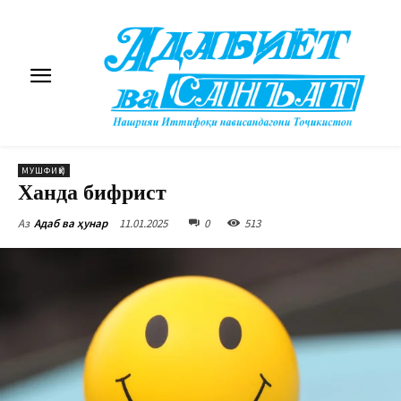
МУШФИҚӢ
Ханда бифрист
11.01.2025
0
513
Аз
Адаб ва ҳунар