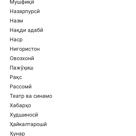
Мушфиқӣ
Назарпурсӣ
Назм
Нақди адабӣ
Наср
Нигористон
Овозхонӣ
Пажӯҳиш
Рақс
Рассомӣ
Театр ва синамо
Хабарҳо
Худшиносӣ
Ҳайкалтарошӣ
Ҳунар