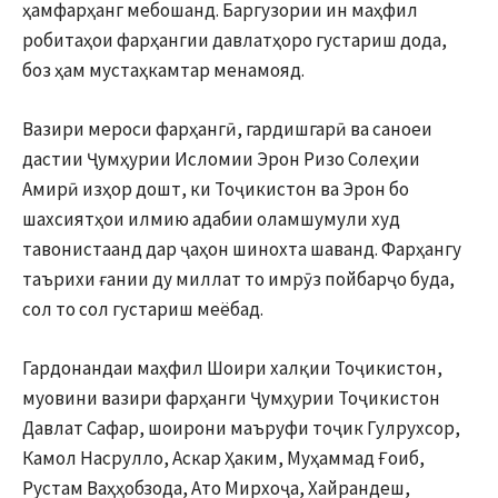
ҳамфарҳанг мебошанд. Баргузории ин маҳфил
робитаҳои фарҳангии давлатҳоро густариш дода,
боз ҳам мустаҳкамтар менамояд.
Вазири мероси фарҳангӣ, гардишгарӣ ва саноеи
дастии Ҷумҳурии Исломии Эрон Ризо Солеҳии
Амирӣ изҳор дошт, ки Тоҷикистон ва Эрон бо
шахсиятҳои илмию адабии оламшумули худ
тавонистаанд дар ҷаҳон шинохта шаванд. Фарҳангу
таърихи ғании ду миллат то имрӯз пойбарҷо буда,
сол то сол густариш меёбад.
Гардонандаи маҳфил Шоири халқии Тоҷикистон,
муовини вазири фарҳанги Ҷумҳурии Тоҷикистон
Давлат Сафар, шоирони маъруфи тоҷик Гулрухсор,
Камол Насрулло, Аскар Ҳаким, Муҳаммад Ғоиб,
Рустам Ваҳҳобзода, Ато Мирхоҷа, Хайрандеш,