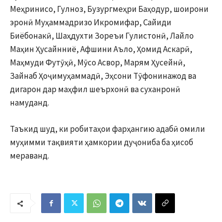
Меҳринисо, Гулноз, Бузургмеҳри Баҳодур, шоирони
эронӣ Муҳаммадризо Икромифар, Сайиди
Биёбонакӣ, Шаҳдухти Зореъи Гулистонӣ, Лайло
Маҳин Ҳусайнниё, Афшини Аъло, Ҳомид Аскарӣ,
Маҳмуди Футӯҳӣ, Мӯсо Асвор, Марям Ҳусейнӣ,
Зайнаб Ҳоҷимуҳаммадӣ, Эҳсони Тӯфонинажод ва
дигарон дар маҳфил шеърхонӣ ва суханронӣ
намуданд.
Таъкид шуд, ки робитаҳои фарҳангию адабӣ омили
муҳимми тақвияти ҳамкории дуҷониба ба ҳисоб
мераванд.