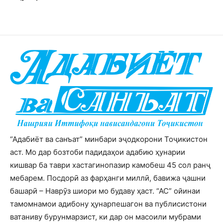
“Адабиёт ва санъат” минбари эҷодкорони Тоҷикистон
аст. Мо дар бозтоби падидаҳои адабию ҳунарии
кишвар ба таври хастагинопазир камобеш 45 сол ранҷ
мебарем. Посдорӣ аз фарҳанги миллӣ, бавижа ҷашни
башарӣ – Наврӯз шиори мо будаву ҳаст. “АС” ойинаи
тамомнамои адибону ҳунарпешагон ва публисистони
ватаниву бурунмарзист, ки дар он масоили мубрами