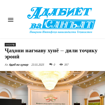
ХАБАРҲО
Ҷаҳони нағмаву хунё – дили тоҷику
эронӣ
23.01.2025
0
357
Аз
Адаб ва ҳунар