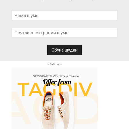
- Таблиғ -