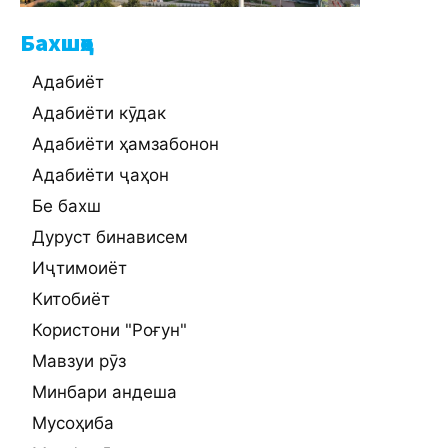
Бахшҳо
Адабиёт
Адабиёти кӯдак
Адабиёти ҳамзабонон
Адабиёти ҷаҳон
Бе бахш
Дуруст бинависем
Иҷтимоиёт
Китобиёт
Користони "Роғун"
Мавзуи рӯз
Минбари андеша
Мусоҳиба