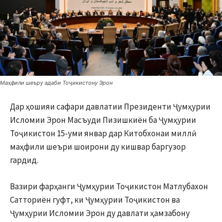
Маҳфили шеъру адаби Тоҷикистону Эрон
Дар ҳошияи сафари давлатии Президенти Ҷумҳурии
Исломии Эрон Масъуди Пизишкиён ба Ҷумҳурии
Тоҷикистон 15-уми январ дар Китобхонаи миллӣ
маҳфили шеъри шоирони ду кишвар баргузор
гардид.
Вазири фарҳанги Ҷумҳурии Тоҷикистон Матлубахон
Сатториён гуфт, ки Ҷумҳурии Тоҷикистон ва
Ҷумҳурии Исломии Эрон ду давлати ҳамзабону