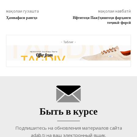
мақолаи гузашта
мақолаи навбатӣ
Ҳамнафаси рангҳо
Ифтитоҳи Пажӯҳишгоҳи фарҳанги
тоҷикӣ-форсӣ
- Таблиғ -
Быть в курсе
Подпишитесь на обновления материалов сайта
adab.tj на ваш электронный ящик.