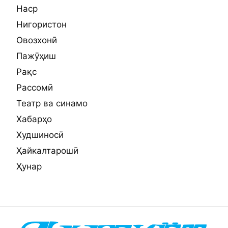
Наср
Нигористон
Овозхонӣ
Пажӯҳиш
Рақс
Рассомӣ
Театр ва синамо
Хабарҳо
Худшиносӣ
Ҳайкалтарошӣ
Ҳунар