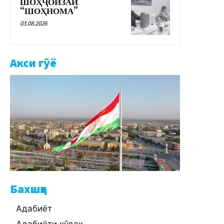
ШОҲҶОИЗАИ
“ШОҲНОМА”
03.08.2026
Акси гӯё
Бахшҳо
Адабиёт
Адабиёти кӯдак