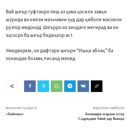
Вай шеър гуфтанро пеш аз ҳама ҳосили завқи
шӯрида ва ниёзи маънавии худ дар қиболи масоили
рӯзгор медонад. Шеърро аз зиндагӣ мегирад ва он
эҳсосро ба шеър бидеҳкор аст.
Умедворем, ки дафтари шеъри “Ишқи аблақ” ба
хонандаи бозавқ писанд меояд.
мақолаи гузашта
мақолаи навбатӣ
«Бабочка»
Бознашри асарҳои устод
Садриддин Айнӣ дар Конодо