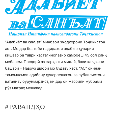
“Адабиёт ва санъат” минбари эҷодкорони Тоҷикистон
аст. Мо дар бозтоби падидаҳои адабию ҳунарии
кишвар ба таври хастагинопазир камобеш 45 сол ранҷ
мебарем. Посдорӣ аз фарҳанги миллӣ, бавижа ҷашни
башарӣ – Наврӯз шиори мо будаву ҳаст. “АС” ойинаи
тамомнамои адибону ҳунарпешагон ва публисистони
ватаниву бурунмарзист, ки дар он масоили мубрами
рӯз матраҳ мешавад.
# РАВАНДҲО