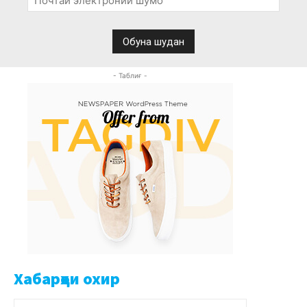
- Таблиғ -
Хабарҳои охир