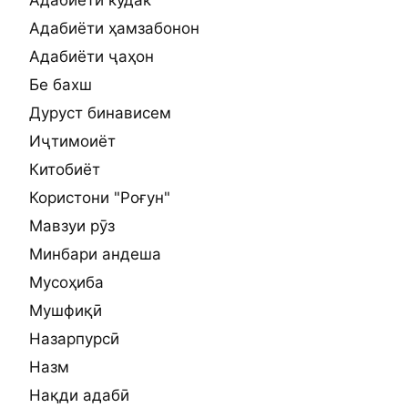
Адабиёти ҳамзабонон
Адабиёти ҷаҳон
Бе бахш
Дуруст бинависем
Иҷтимоиёт
Китобиёт
Користони "Роғун"
Мавзуи рӯз
Минбари андеша
Мусоҳиба
Мушфиқӣ
Назарпурсӣ
Назм
Нақди адабӣ