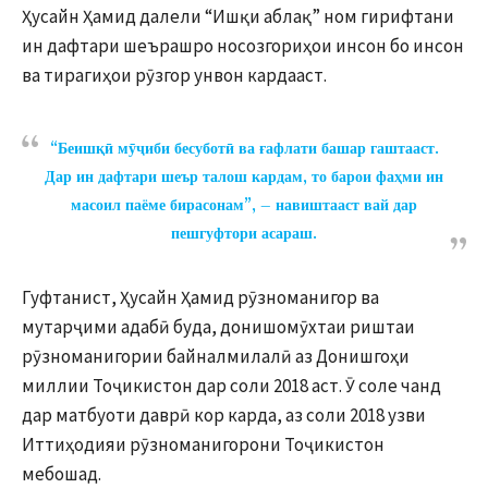
Ҳусайн Ҳамид далели “Ишқи аблақ” ном гирифтани
ин дафтари шеърашро носозгориҳои инсон бо инсон
ва тирагиҳои рӯзгор унвон кардааст.
“Беишқӣ мӯҷиби бесуботӣ ва ғафлати башар гаштааст.
Дар ин дафтари шеър талош кардам, то барои фаҳми ин
масоил паёме бирасонам”, – навиштааст вай дар
пешгуфтори асараш.
Гуфтанист, Ҳусайн Ҳамид рӯзноманигор ва
мутарҷими адабӣ буда, донишомӯхтаи риштаи
рӯзноманигории байналмилалӣ аз Донишгоҳи
миллии Тоҷикистон дар соли 2018 аст. Ӯ соле чанд
дар матбуоти даврӣ кор карда, аз соли 2018 узви
Иттиҳодияи рӯзноманигорони Тоҷикистон
мебошад.