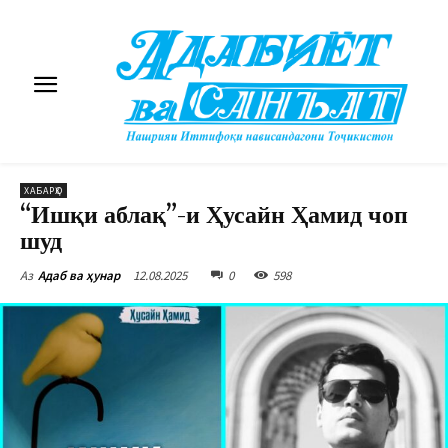
ХАБАРҲО
“Ишқи аблақ”-и Ҳусайн Ҳамид чоп
шуд
12.08.2025
0
598
Аз
Адаб ва ҳунар