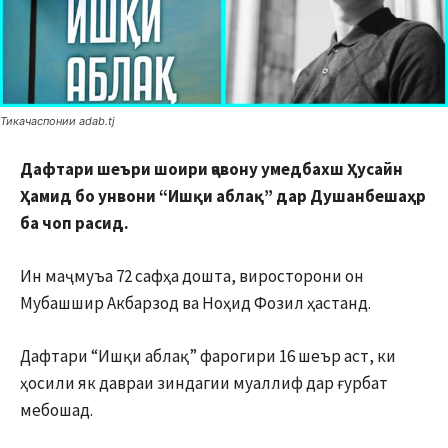
Тикачаспонии adab.tj
Дафтари шеъри шоири ҷавону умедбахш Ҳусайн
Ҳамид бо унвони “Ишқи аблақ” дар Душанбешаҳр
ба чоп расид.
Ин маҷмуъа 72 сафҳа дошта, виросторони он
Мубашшир Акбарзод ва Ноҳид Фозил ҳастанд.
Дафтари “Ишқи аблақ” фарогири 16 шеър аст, ки
ҳосили як давраи зиндагии муаллиф дар ғурбат
мебошад.