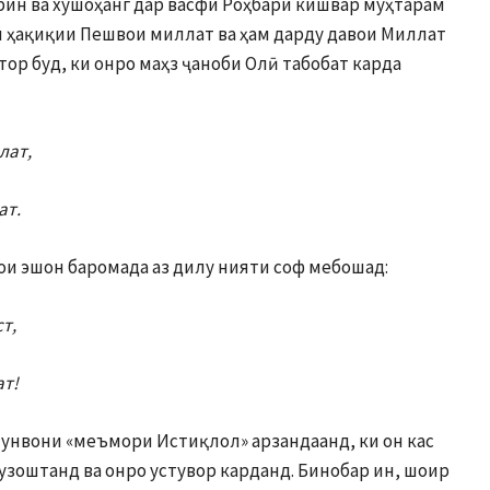
рин ва хушоҳанг дар васфи Роҳбари кишвар муҳтарам
 ҳақиқии Пешвои миллат ва ҳам дарду давои Миллат
ор буд, ки онро маҳз ҷаноби Олӣ табобат карда
лат,
ат.
ҳои эшон баромада аз дилу нияти соф мебошад:
ст,
ат!
 унвони «меъмори Истиқлол» арзандаанд, ки он кас
зоштанд ва онро устувор карданд. Бинобар ин, шоир