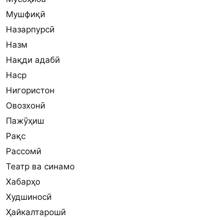
Мушфиқӣ
Назарпурсӣ
Назм
Нақди адабӣ
Наср
Нигористон
Овозхонӣ
Пажӯҳиш
Рақс
Рассомӣ
Театр ва синамо
Хабарҳо
Худшиносӣ
Ҳайкалтарошӣ