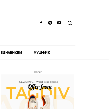
 БИНАВИСЕМ
МУШФИҚӢ
- Таблиғ -