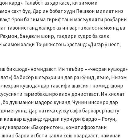
он кард». Талабот аз ҳар касе, ки зимоми
мон сахт буд. Дар ин бобат худи Пешвои миллат низ
н вақт ёрои ба зимма гирифтани масъулияти роҳбарии
ат тавонистанд халқро аз ин варта халос намоянд ва
 Раҳмон, ба қавли шоир, тақдири худро ба халқ
и «симои халқи Тоҷикистон» ҳастанд: «Дигар ӯ нест,
ш бикшода» номидааст. Ин таъбир – «чеҳраи кушода»
лат») ба бисёр шеърҳои ин дав ра кӯчид, яъне, Низом
«чеҳраи кушода» дар тавсифи шахсият номид; шоир
хусусияти гармобахширо аз он донистааст. Ин хислат
е, бо душманон мадоро кунанд. Чунин инсонро дар
» мегӯянд. Дар натиҷа сулҳу сафо барқарор гашту
и кишвар шуданд: «дидаи пурнури фардо – Роғун,
ону наврасон «Баҳористон», қомат афрохтани
 шоир барои исботи қавли хеш овардааст, намунаи