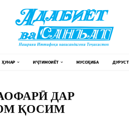
ҲУНАР
ИҶТИМОИЁТ
МУСОҲИБА
ДУРУСТ
АОФАРӢ ДАР
ОМ ҚОСИМ