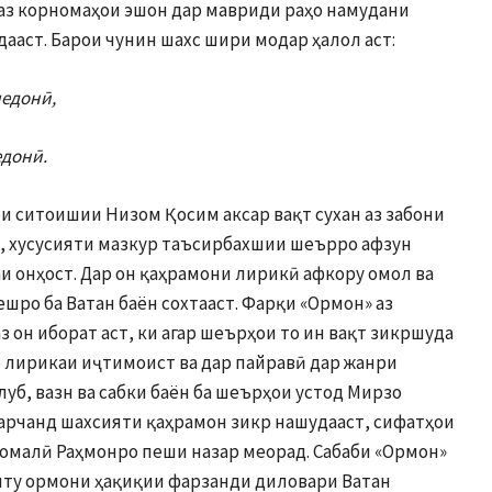
аз корномаҳои эшон дар мавриди раҳо намудани
ааст. Барои чунин шахс шири модар ҳалол аст:
медонӣ,
едонӣ.
и ситоишии Низом Қосим аксар вақт сухан аз забони
, хусусияти мазкур таъсирбахшии шеърро афзун
и онҳост. Дар он қаҳрамони лирикӣ афкору омол ва
шро ба Ватан баён сохтааст. Фарқи «Ормон» аз
 он иборат аст, ки агар шеърҳои то ин вақт зикршуда
 лирикаи иҷтимоист ва дар пайравӣ дар жанри
луб, вазн ва сабки баён ба шеърҳои устод Мирзо
ҳарчанд шахсияти қаҳрамон зикр нашудааст, сифатҳои
омалӣ Раҳмонро пеши назар меорад. Сабаби «Ормон»
яту ормони ҳақиқии фарзанди диловари Ватан