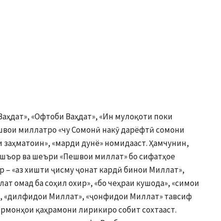
аҳдат», «Офтоби Ваҳдат», «Ин мулоқоти поки
швои миллатро «чу Сомонӣ накӯ дарёфтӣ сомони
 заҳматоин», «марди дунё» номидааст. Ҳамчунин,
ашъор ва шеъри «Пешвои миллат» бо сифатҳое
р – «аз хишти ҷисму ҷонат кардӣ бинои Миллат»,
ат омад ба соҳил охир», «бо чеҳраи кушода», «симои
т», «дилфидои Миллат», «ҷонфидои Миллат» тавсиф
 ормонҳои қаҳрамони лирикиро собит сохтааст.