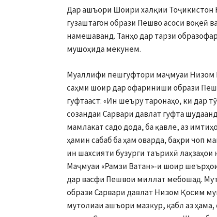
Дар ашъори Шоири халқии Тоҷикистон 
гузаштагон образи Пешво асоси воқеӣ в
намешаванд. Танҳо дар тарзи образофа
мушоҳида мекунем.
Муаллифи пешгуфтори маҷмуаи Низом Қ
саҳми шоир дар офариниши образи Пеш
гуфтааст: «Ин шеъру таронаҳо, ки дар т
созандаи Сарвари давлат гуфта шудаанд
мамлакат садо дода, ба қавле, аз имти
ҳамин сабаб ба ҳам оварда, баҳри чоп 
ин шахсияти бузурги таърихӣ лаҳзаҳои 
Маҷмуаи «Рамзи Ватан»-и шоир шеърҳои
дар васфи Пешвои миллат мебошад. Му
образи Сарвари давлат Низом Қосим мув
мутолиаи ашъори мазкур, қабл аз ҳама