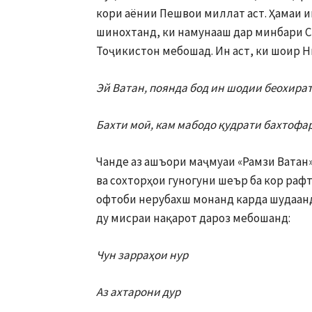
кори аёнии Пешвои миллат аст. Ҳамаи и
шинохтанд, ки намунааш дар минбари 
Тоҷикистон мебошад. Ин аст, ки шоир Н
Эй Ватан, поянда бод ин шодии беохират
Бахти моӣ, кам мабодо қудрати бахтофар
Чанде аз ашъори маҷмуаи «Рамзи Ватан»
ва сохторҳои гуногуни шеър ба кор раф
офтоби нерубахш монанд карда шудаанд.
ду мисраи нақарот дароз мебошанд:
Чун зарраҳои нур
Аз ахтарони дур