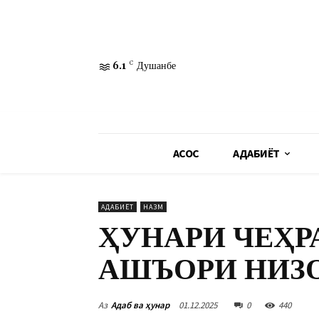
6.1
C
Душанбе
АСОСӢ
АДАБИЁТ
АДАБИЁТ
НАЗМ
ҲУНАРИ ЧЕҲР
АШЪОРИ НИЗ
Аз
Адаб ва ҳунар
01.12.2025
0
440