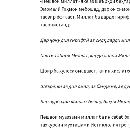
«Пешвои миллат» яке аз шеърҳои беҳта
Эмомалӣ Раҳмон мебошад, дар он симои
тасвир ёфтааст. Миллат ба дарде гирифт
тавонистанд:
Дар ҷону дил гирифтӣ аз сидқ дарди мил
Гаштӣ табиби Миллат, кардӣ давои Милл
Шоир ба хулоса омадааст, ки ин хислат
Шеъре, ки аз дил омад, аз банда не, аё дӯ
Бар пурбаҳои Миллат бошад баҳои Милл
Пешвои муаззами миллат ба ин сабаб ба
таҳкурсии муҳташами Истиқлолиятро гу