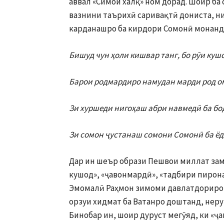
аввал «Симои халқ» ном дорад. Шоир ба
вазнини таърихӣ саривақтӣ дониста, н
карданашро ба кирдори Сомонӣ монанд 
Бишуд чун ҳоли кишвар танг, бо рӯи куш
Барои родмардиро намудан марди род о
Зи хуршеди нигоҳаш абри навмедӣ ба бо
Зи сомон ҷустанаш сомони Сомонӣ ба ёд
Дар ин шеър образи Пешвои миллат зам
кушод», «ҷавонмардӣ», «тадбири пирона»
Эмомалӣ Раҳмон зимоми давлатдориро б
орзуи хидмат ба Ватанро доштанд, нер
Бинобар ин, шоир дуруст мегӯяд, ки «ҷа