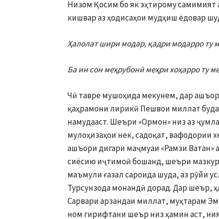
Низом Қосим бо як эҳтирому самимият 
кишвар аз ҳодисаҳои мудҳиш ёдовар шуд
Ҳалолат шири модар, қадри модарро ту 
Ба ин сон меҳрубонӣ меҳри хоҳарро ту м
Чӣ тавре мушоҳида мекунем, дар ашъор
қаҳрамони лирикӣ Пешвои миллат буда
намудааст. Шеъри «Ормон» низ аз ҷумла
мулоҳизаҳои нек, садоқат, вафодории хе
ашъори дигари маҷмуаи «Рамзи Ватан» аз
сиёсию иҷтимоӣ бошанд, шеъри мазкур
маъмули ғазал сароида шуда, аз рӯйи ус
Турсунзода монандӣ дорад. Дар шеър, 
Сарвари арзандаи миллат, муҳтарам Эм
ном гирифтани шеър низ ҳамин аст, ни