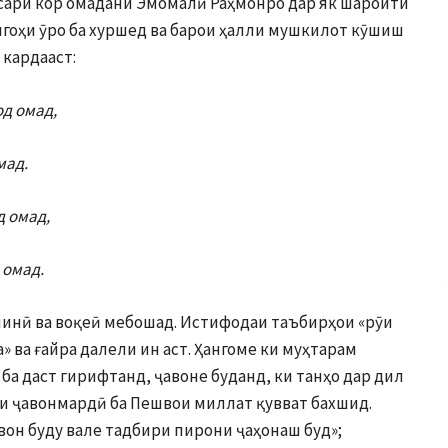
 сари кор омадани Эмомалӣ Раҳмонро дар як шароити
игоҳи ӯро ба хуршед ва барои ҳалли мушкилот кӯшиш
кардааст:
од омад,
мад.
д омад,
 омад.
инӣ ва воқеӣ мебошад. Истифодаи таъбирҳои «рӯи
 ва ғайра далели ин аст. Ҳангоме ки муҳтарам
а даст гирифтанд, ҷавоне буданд, ки танҳо дар дил
уи ҷавонмардӣ ба Пешвои миллат қувват бахшид.
вон буду вале тадбири пирони ҷаҳонаш буд»;