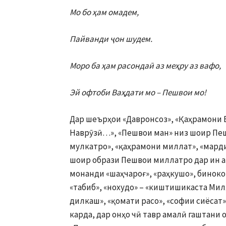
Мо бо ҳам омадем,
Пайванди ҷон шудем.
Моро ба ҳам расондаӣ аз меҳру аз вафо,
Эй офтоби Ваҳдати мо – Пешвои мо!
Дар шеърҳои «Давронсоз», «Қаҳрамони В
Наврӯзӣ…», «Пешвои ман» низ шоир Пе
мулкатро», «қаҳрамони миллат», «марди
шоир образи Пешвои миллатро дар ин 
монанди «шаҳчароғ», «раҳкушо», биноко
«табиб», «нохудо» – «киштишикаста Милл
дилкаш», «қомати расо», «софии сиёса
карда, дар онҳо чӣ тавр амалӣ гаштани