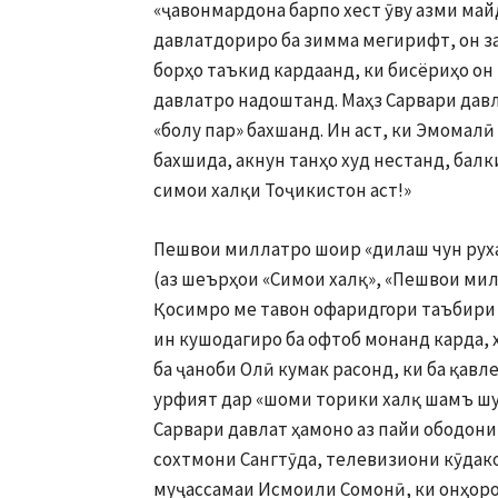
«ҷавонмардона барпо хест ӯву азми майд
давлатдориро ба зимма мегирифт, он за
борҳо таъкид кардаанд, ки бисёриҳо о
давлатро надоштанд. Маҳз Сарвари давл
«болу пар» бахшанд. Ин аст, ки Эмомалӣ
бахшида, акнун танҳо худ нестанд, балк
симои халқи Тоҷикистон аст!»
Пешвои миллатро шоир «дилаш чун руха
(аз шеърҳои «Симои халқ», «Пешвои мил
Қосимро ме тавон офаридгори таъбири 
ин кушодагиро ба офтоб монанд карда, 
ба ҷаноби Олӣ кумак расонд, ки ба қавл
урфият дар «шоми торики халқ шамъ шуд
Сарвари давлат ҳамоно аз пайи ободони
сохтмони Сангтӯда, телевизиони кӯдак
муҷассамаи Исмоили Сомонӣ, ки онҳоро