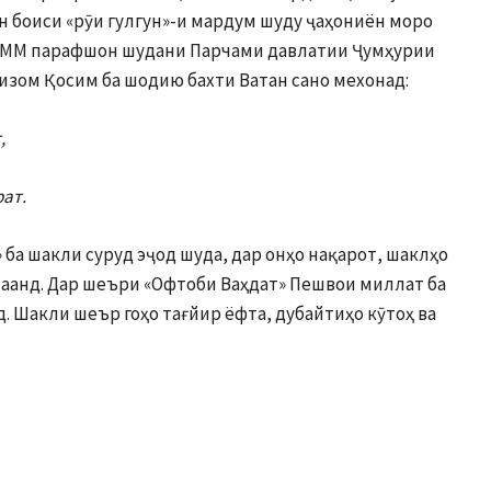
н боиси «рӯи гулгун»-и мардум шуду ҷаҳониён моро
СММ парафшон шудани Парчами давлатии Ҷумҳурии
изом Қосим ба шодию бахти Ватан сано мехонад:
,
ат.
 ба шакли суруд эҷод шуда, дар онҳо нақарот, шаклҳо
таанд. Дар шеъри «Офтоби Ваҳдат» Пешвои миллат ба
 Шакли шеър гоҳо тағйир ёфта, дубайтиҳо кӯтоҳ ва