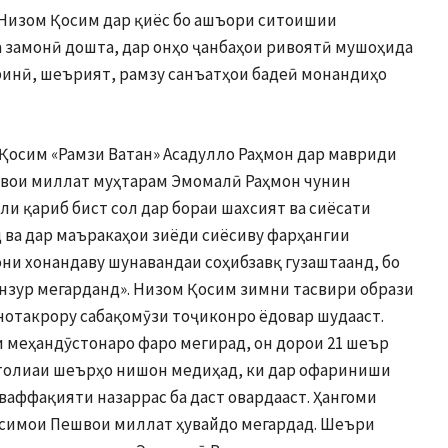
Низом Қосим дар қиёс бо ашъори ситоишии
а замонӣ дошта, дар онҳо ҷанбаҳои ривоятӣ мушоҳида
ринӣ, шеърият, рамзу санъатҳои бадеӣ монандиҳо
осим «Рамзи Ватан» Асадулло Раҳмон дар мавриди
вои миллат муҳтарам Эмомалӣ Раҳмон чунин
ӯли қариб бист сол дар бораи шахсият ва сиёсати
 ва дар маъракаҳои зиёди сиёсиву фарҳангии
ҳони хонандаву шунавандаи соҳибзавқ гузаштаанд, бо
манзур мегарданд». Низом Қосим зимни тасвири образи
нотакрору сабақомӯзи тоҷиконро ёдовар шудааст.
 меҳандӯстонаро фаро мегирад, он дорои 21 шеър
толиаи шеърҳо нишон медиҳад, ки дар офариниши
аффақияти назаррас ба даст овардааст. Ҳангоми
, симои Пешвои миллат ҳувайдо мегардад. Шеъри