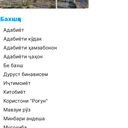
Бахшҳо
Адабиёт
Адабиёти кӯдак
Адабиёти ҳамзабонон
Адабиёти ҷаҳон
Бе бахш
Дуруст бинависем
Иҷтимоиёт
Китобиёт
Користони "Роғун"
Мавзуи рӯз
Минбари андеша
Мусоҳиба