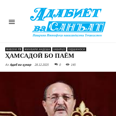
МАВЗУИ РӮЗ
МИНБАРИ АНДЕША
ХАБАРҲО
ХУДШИНОСӢ
ҲАМСАДОӢ БО ПАЁМ
28.12.2025
0
145
Аз
Адаб ва ҳунар