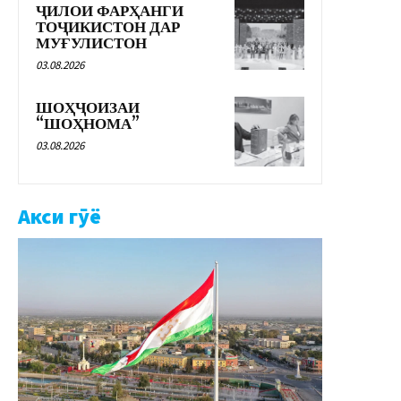
ҶИЛОИ ФАРҲАНГИ
ТОҶИКИСТОН ДАР
МУҒУЛИСТОН
03.08.2026
ШОҲҶОИЗАИ
“ШОҲНОМА”
03.08.2026
Акси гӯё