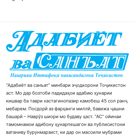
“Адабиёт ва санъат” минбари эҷодкорони Тоҷикистон
аст. Мо дар бозтоби падидаҳои адабию ҳунарии
кишвар ба таври хастагинопазир камобеш 45 сол ранҷ
мебарем. Посдорӣ аз фарҳанги миллӣ, бавижа ҷашни
башарӣ – Наврӯз шиори мо будаву ҳаст. “АС” ойинаи
тамомнамои адибону ҳунарпешагон ва публисистони
ватаниву бурунмарзист, ки дар он масоили мубрами