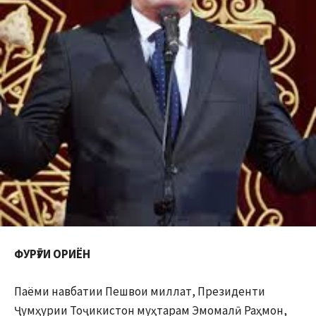
ФУРӮҒИ ОРИЁН
Паёми навбатии Пешвои миллат, Президенти
Ҷумҳурии Тоҷикистон муҳтарам Эмомалӣ Раҳмон,