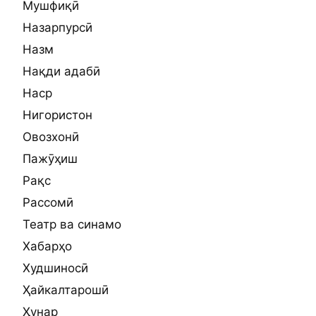
Мушфиқӣ
Назарпурсӣ
Назм
Нақди адабӣ
Наср
Нигористон
Овозхонӣ
Пажӯҳиш
Рақс
Рассомӣ
Театр ва синамо
Хабарҳо
Худшиносӣ
Ҳайкалтарошӣ
Ҳунар