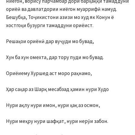
ниёгон, ворису парчамбар дори барҳаққи тамаддуни
ориёӣ ва давлатдории ниёгон муаррифӣ намуд.
Бешубҳа, Тоҷикистони азизи мо худ як Конун ё
хостгоҳи бузурги тамаддуни ориёист.
Решаҳои ориёнӣ дар вуҷуди мо бувад,
Хун ба хун омехта, дар тору пуди мо бувад.
Ориёиему Хуршед аст моро раҳнамо,
Ҳар саҳар аз Шарқ месабзад ҳамин нури Худо
Нури ақлу нури имон, нури ҳақ аз осмон,
Нури меҳру нури шафқат, нури нерӯи забон.