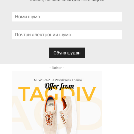
- Таблиғ -