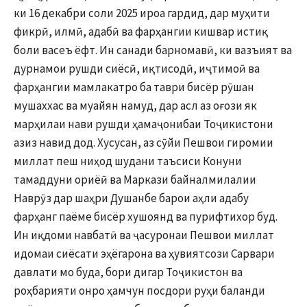
ки 16 декабри соли 2025 ироа гардид, дар муҳити
фикрӣ, илмӣ, адабӣ ва фарҳангии кишвар истиқ
боли васеъ ёфт. Ин санади барномавӣ, ки вазъият ва
дурнамои рушди сиёсӣ, иқтисодӣ, иҷтимоӣ ва
фарҳангии мамлакатро ба таври бисёр рӯшан
мушаххас ва муайян намуд, дар асл аз оғози як
марҳилаи нави рушди ҳамаҷонибаи Тоҷикистони
азиз навид дод. Хусусан, аз сӯйи Пешвои гиромии
миллат пеш ниҳод шудани таъсиси Конуни
тамаддуни ориёӣ ва Маркази байналмилалии
Наврӯз дар шаҳри Душанбе барои аҳли адабу
фарҳанг паёме бисёр хушоянд ва пурифтихор буд.
Ин иқдоми навбатӣ ва ҷасуронаи Пешвои миллат
идомаи сиёсати эҳёгарона ва ҳувиятсози Сарвари
давлати мо буда, бори дигар Тоҷикистон ва
роҳбарияти онро ҳамчун посдори руҳи баланди