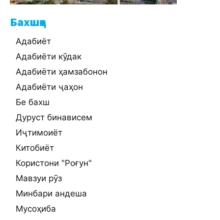
Бахшҳо
Адабиёт
Адабиёти кӯдак
Адабиёти ҳамзабонон
Адабиёти ҷаҳон
Бе бахш
Дуруст бинависем
Иҷтимоиёт
Китобиёт
Користони "Роғун"
Мавзуи рӯз
Минбари андеша
Мусоҳиба