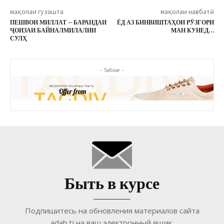
мақолаи гузашта
мақолаи навбатӣ
ПЕШВОИ МИЛЛАТ – БАРАНДАИ
ЁД АЗ БИНВИШТАҲОИ РӮЗГОРИ
ҶОИЗАИ БАЙНАЛМИЛАЛИИ
МАН КУНЕД…
СУЛҲ
- Таблиғ -
Быть в курсе
Подпишитесь на обновления материалов сайта
adab.tj на ваш электронный ящик.