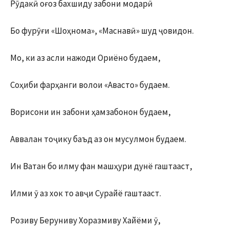
Рӯдакӣ оғоз бахшиду забони модарӣ
Бо фурӯғи «Шоҳнома», «Маснавӣ» шуд ҷовидон.
Мо, ки аз асли нажоди Ориёно будаем,
Соҳиби фарҳанги волои «Авасто» будаем.
Ворисони ин забони ҳамзабонон будаем,
Аввалан тоҷику баъд аз он мусулмон будаем.
Ин Ватан бо илму фан машҳури дунё гаштааст,
Илми ӯ аз хок то авҷи Сурайё гаштааст.
Розиву Беруниву Хоразмиву Хайёми ӯ,