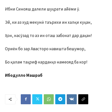
Ибни Синояш далели шуҳрати айёми ӯ.
Эй, ки аз худ мекунӣ таърихи ин халқи куҳан,
Ҳон, насӯзад то аз ин оташ забонат дар даҳан!
Ориён бо зар Авасторо навишта бешумор,
Бо қалам таҳриф карданҳо намеояд ба кор!
Ибодулло Машраб