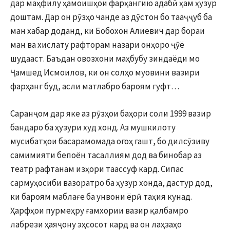
дар маҳфилу ҳамоишҳои фарҳангию адабӣ ҳам ҳузур
доштам. Дар он рӯзҳо чанде аз дӯстон бо тааҷҷуб ба
ман хабар доданд, ки Бобохон Алиевич дар бораи
ман ва хислату рафторам назари онҳоро ҷӯё
шудааст. Баъдан овозхони маҳбубу зиндаёди мо
Ҷамшед Исмоилов, ки он солҳо муовини вазири
фарҳанг буд, асли матлабро бароям гуфт…
Саранҷом дар яке аз рӯзҳои баҳори соли 1999 вазир
бандаро ба ҳузури худ хонд. Аз мушкилоту
мусибатҳои басарамомада огоҳ гашт, бо дилсӯзиву
самимияти бепоён тасаллиям дод ва бинобар аз
театр рафтанам изҳори таассуф кард. Сипас
сармуҳосиби вазоратро ба ҳузур хонда, дастур дод,
ки бароям маблағе ба унвони ёрӣ таҳия кунад.
Ҳарфҳои пурмеҳру ғамхории вазир қалбамро
лабрези ҳаяҷону эҳсосот кард ва он лаҳзаҳо