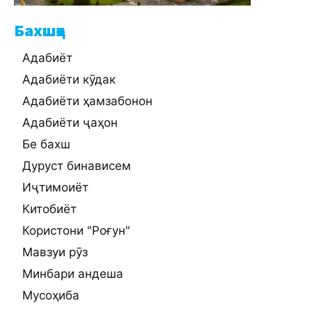
Бахшҳо
Адабиёт
Адабиёти кӯдак
Адабиёти ҳамзабонон
Адабиёти ҷаҳон
Бе бахш
Дуруст бинависем
Иҷтимоиёт
Китобиёт
Користони "Роғун"
Мавзуи рӯз
Минбари андеша
Мусоҳиба