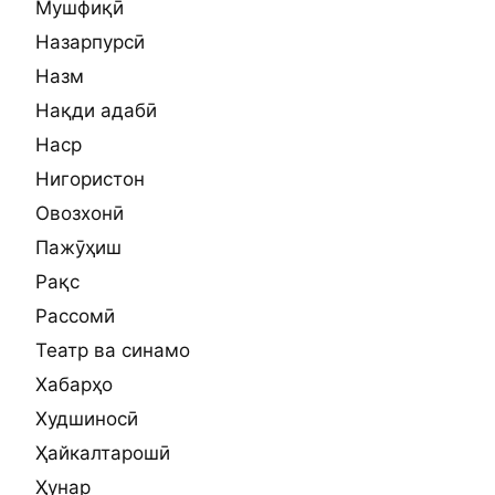
Мушфиқӣ
Назарпурсӣ
Назм
Нақди адабӣ
Наср
Нигористон
Овозхонӣ
Пажӯҳиш
Рақс
Рассомӣ
Театр ва синамо
Хабарҳо
Худшиносӣ
Ҳайкалтарошӣ
Ҳунар