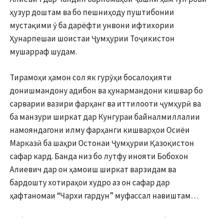
ҳузур доштам ва бо пешниҳоду пуштибонии
мустақими ӯ ба дарёфти унвони ифтихории
Ҳунарпешаи шоистаи Ҷумҳурии Тоҷикистон
мушарраф шудам.
Тирамоҳи ҳамон сол як гурӯҳи босалоҳияти
донишмандону адибон ва ҳунармандони кишвар бо
сарварии вазири фарҳанг ва иттилооти ҷумҳурӣ ва
ба манзури ширкат дар Кунгураи байналмиллалии
намояндагони илму фарҳанги кишварҳои Осиёи
Марказӣ ба шаҳри Остонаи Ҷумҳурии Қазоқистон
сафар кард. Банда низ бо лутфу инояти Бобохон
Алиевич дар он ҳамоиш ширкат варзидам ва
бардошту хотираҳои худро аз он сафар дар
ҳафтаномаи “Чархи гардун” муфассал навиштам…