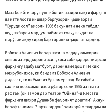
Маҳз бо ибтикору пуштибонии вазири вақти фарҳанг
ва иттилооти кишвар баргузории ҷашнвораи
“Суруди сол” аз соли 1995 ба суннати неке табдил
шуд ва барои мардум паёме аз сулҳу ваҳдат ва
пирӯзии ақлу хирад бар торикию ҷаҳолат гардид.
Бобохон Алиевич бо ҳар васила мададу ғамхории
хешро аз эҷодкорони асил, хоса собиқадорони арсаи
фарҳангу адабу матбуот, дареғ намедошт. Некию
меҳрубониҳое, ки банда аз Бобохон Алиевич
дидааст, то қиёмат аз ёд намеравад. Ба сабаби
сахтию нобасомониҳои рӯзгор соли 1995 аз театр
рафтам (он замон дар театри “Ойина”-и Раёсати
фарҳанги шаҳри Душанбе фаъолият доштам). Акнун
бо ҳафтаномаи “Чархи гардун” ҳамкорӣ мекардам ва