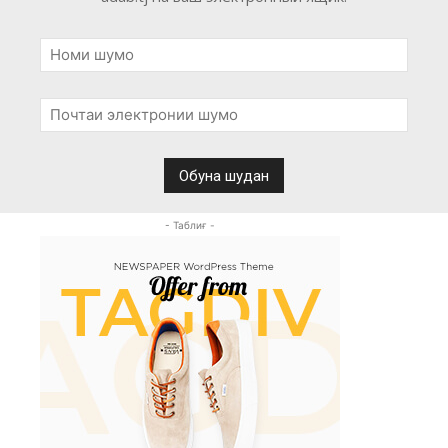
- Таблиғ -