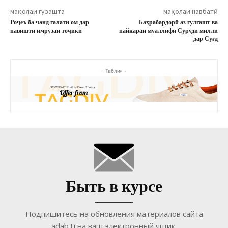
мақолаи гузашта
мақолаи навбатӣ
Роҷеъ ба чанд ғалати ом дар
Баҳрабардорӣ аз гулгашт ва
навишти имрӯзаи тоҷикӣ
пайкараи муаллифи Суруди миллӣ
дар Суғд
- Таблиғ -
Быть в курсе
Подпишитесь на обновления материалов сайта
adab.tj на ваш электронный ящик.