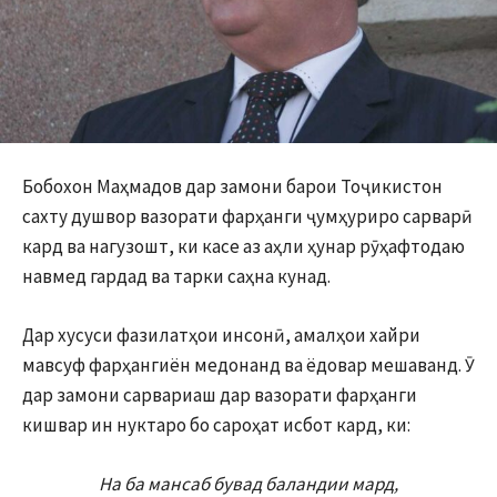
Бобохон Маҳмадов дар замони барои Тоҷикистон
сахту душвор вазорати фарҳанги ҷумҳуриро сарварӣ
кард ва нагузошт, ки касе аз аҳли ҳунар рӯҳафтодаю
навмед гардад ва тарки саҳна кунад.
Дар хусуси фазилатҳои инсонӣ, амалҳои хайри
мавсуф фарҳангиён медонанд ва ёдовар мешаванд. Ӯ
дар замони сарвариаш дар вазорати фарҳанги
кишвар ин нуктаро бо сароҳат исбот кард, ки:
На ба мансаб бувад баландии мард,