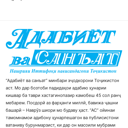
“Адабиёт ва санъат” минбари эҷодкорони Тоҷикистон
аст. Мо дар бозтоби падидаҳои адабию ҳунарии
кишвар ба таври хастагинопазир камобеш 45 сол ранҷ
мебарем. Посдорӣ аз фарҳанги миллӣ, бавижа ҷашни
башарӣ – Наврӯз шиори мо будаву ҳаст. “АС” ойинаи
тамомнамои адибону ҳунарпешагон ва публисистони
ватаниву бурунмарзист, ки дар он масоили мубрами