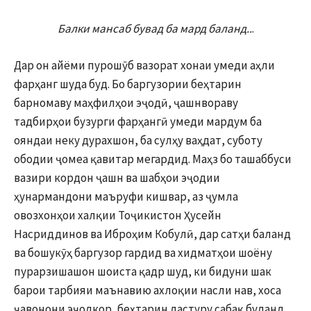
Балки мансаб бувад ба мард баланд..
.
Дар он айёми пурошӯб вазорат хонаи умеди аҳли
фарҳанг шуда буд. Бо баргузории беҳтарин
барномаву маҳфилҳои эҷодӣ, ҷашнвораву
тадбирҳои бузурги фарҳангӣ умеди мардум ба
ояндаи неку дурахшон, ба сулҳу ваҳдат, суботу
ободии ҷомеа қавитар мегардид. Маҳз бо ташаббуси
вазири кордон ҷашн ва шабҳои эҷодии
ҳунармандони маъруфи кишвар, аз ҷумла
овозхонҳои халқии Тоҷикистон Ҳусейн
Насриддинов ва Иброҳим Кобулӣ, дар сатҳи баланд
ва бошукӯҳ баргузор гардид ва хидматҳои шоёну
пурарзишашон шоиста қадр шуд, ки бидуни шак
барои тарбияи маънавию ахлоқии насли нав, хоса
ҷавонони эҷодкор, беҳтарин дастуру сабақ буданд.