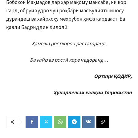
Бобохон Маҳмадов дар ҳар мақому мансабе, ки кор
кард, обрӯи худро чун роҳбари масъулиятшиносу
дурандеш ва хайрхоҳу меҳрубон ҳифз кардааст. Ба
қавли Бадриддин Ҳилолӣ:
Ҳамеша росткорон растагоранд,
Ба ғайр аз ростӣ коре надоранд…
Ортиқи ҚОДИР,
Ҳунарпешаи халқии Тоҷикистон