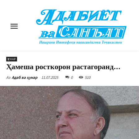
ҲУНАР
Ҳамеша росткорон растагоранд…
11.07.2025
0
510
Аз
Адаб ва ҳунар