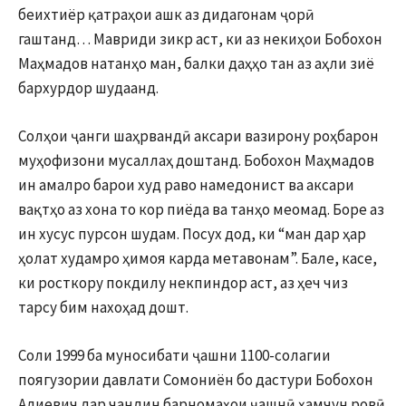
беихтиёр қатраҳои ашк аз дидагонам ҷорӣ
гаштанд… Мавриди зикр аст, ки аз некиҳои Бобохон
Маҳмадов натанҳо ман, балки даҳҳо тан аз аҳли зиё
бархурдор шудаанд.
Солҳои ҷанги шаҳрвандӣ аксари вазирону роҳбарон
муҳофизони мусаллаҳ доштанд. Бобохон Маҳмадов
ин амалро барои худ раво намедонист ва аксари
вақтҳо аз хона то кор пиёда ва танҳо меомад. Боре аз
ин хусус пурсон шудам. Посух дод, ки “ман дар ҳар
ҳолат худамро ҳимоя карда метавонам”. Бале, касе,
ки росткору покдилу некпиндор аст, аз ҳеч чиз
тарсу бим нахоҳад дошт.
Соли 1999 ба муносибати ҷашни 1100-солагии
поягузории давлати Сомониён бо дастури Бобохон
Алиевич дар чандин барномаҳои ҷашнӣ ҳамчун ровӣ