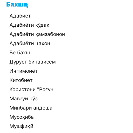
Бахшҳо
Адабиёт
Адабиёти кӯдак
Адабиёти ҳамзабонон
Адабиёти ҷаҳон
Бе бахш
Дуруст бинависем
Иҷтимоиёт
Китобиёт
Користони "Роғун"
Мавзуи рӯз
Минбари андеша
Мусоҳиба
Мушфиқӣ