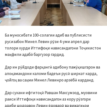
Ба муносибати 100-солагии адиб ва публисисти
русизабон Минел Левин рӯзи 4-уми апрел дар
толори хурди Иттифоқи нависандагони Тоҷикистон
маҳфили адабӣ баргузор гардид.
Дар ин рӯйдоди фарҳангӣ адибону пажӯҳишгарон ва
алоқамандони каломи бадеъи русӣ ширкат карда,
ҷойгоҳ ва саҳми Минел Левинро арзёбӣ карданд.
Дар сухани ифтитоҳӣ Равшан Махсумзод, муовини
раиси Иттифоқи нависандагон аз кору рӯзгори
адиби шодравон Левин ёдоварӣ ва вижагиҳои