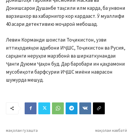
Донишсарои Душанбе таҳсили илм карда, ба унвони
варзишкор ва хабарнигор кор кардааст. Ӯ муаллифи
40 асари детективию моҷароӣ мебошад.
Левин Корманди шоистаи Тоҷикистон, узви
иттиҳодияҳои адибони ИҶШС, Тоҷикистон ва Русия,
сарҳанги неруҳои марзбонӣ ва ширкаткунандаи
Ҷанги Дуюми Ҷаҳон буд. Дар баробари ин қаҳрамони
мусобиқоти барфсурии ИҶШС миёни наврасон
шумурда мешуд.
мақолаи гузашта
мақолаи навбатӣ