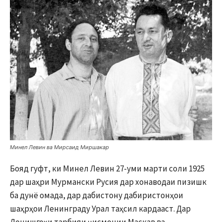
Минел Левин ва Мирсаид Миршакар
Бояд гуфт, ки Минел Левин 27-уми марти соли 1925
дар шаҳри Мурмански Русия дар хонаводаи пизишк
ба дунё омада, дар дабистону дабиристонҳои
шаҳрҳои Ленинграду Урал таҳсил кардааст. Дар
Донишгоҳи тарбияи ҷисмонии Маскав ва