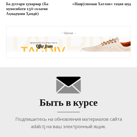
Ба духтари ҳунарвар (Ба
«Наврӯзномаи Хатлон» таҳия шуд
муносибати 150-солагии
Аҳмадҷони Ҳамдӣ)
- Таблиғ -
Быть в курсе
Подпишитесь на обновления материалов сайта
adab.tj на ваш электронный ящик.