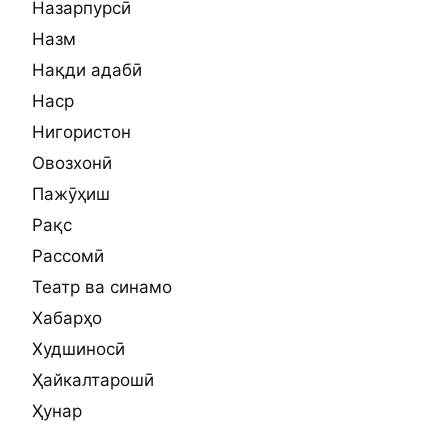
Назарпурсӣ
Назм
Нақди адабӣ
Наср
Нигористон
Овозхонӣ
Пажӯҳиш
Рақс
Рассомӣ
Театр ва синамо
Хабарҳо
Худшиносӣ
Ҳайкалтарошӣ
Ҳунар