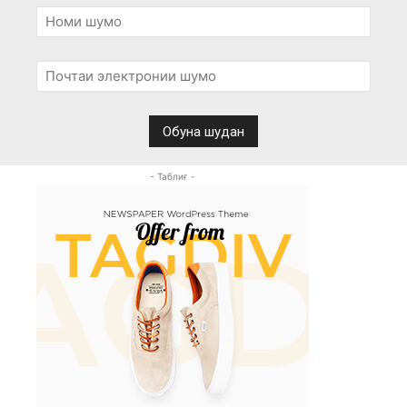
- Таблиғ -