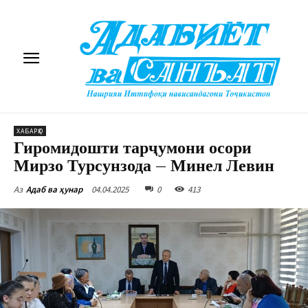
ХАБАРҲО
Гиромидошти тарҷумони осори
Мирзо Турсунзода – Минел Левин
04.04.2025
0
413
Аз
Адаб ва ҳунар