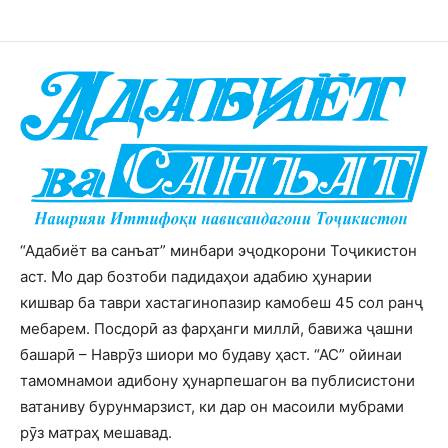
“Адабиёт ва санъат” минбари эҷодкорони Тоҷикистон
аст. Мо дар бозтоби падидаҳои адабию ҳунарии
кишвар ба таври хастагинопазир камобеш 45 сол ранҷ
мебарем. Посдорӣ аз фарҳанги миллӣ, бавижа ҷашни
башарӣ – Наврӯз шиори мо будаву ҳаст. “АС” ойинаи
тамомнамои адибону ҳунарпешагон ва публисистони
ватаниву бурунмарзист, ки дар он масоили мубрами
рӯз матраҳ мешавад.