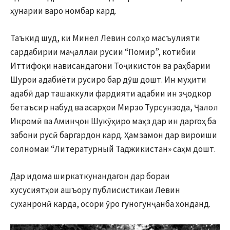
ҳунарии варо номбар кард.
Таъкид шуд, ки Минел Левин солҳо масъулияти
сардабирии маҷаллаи русии “Помир”, котибии
Иттифоқи нависандагони Тоҷикистон ва раҳбарии
Шурои адабиёти русиро бар дӯш дошт. Ин муҳити
адабӣ дар ташаккули фардияти адабии ин эҷодкор
бетаъсир набуд ва асарҳои Мирзо Турсунзода, Ҷалол
Икромӣ ва Аминҷон Шукӯҳиро маҳз дар ин даргоҳ ба
забони русӣ баргардон кард. Ҳамзамон дар вироиши
солномаи “Литературный Таджикистан» саҳм дошт.
Дар идома ширкаткунандагон дар бораи
хусусиятҳои ашъору публисистикаи Левин
суханронӣ карда, осори ӯро гуногунҷанба хонданд.