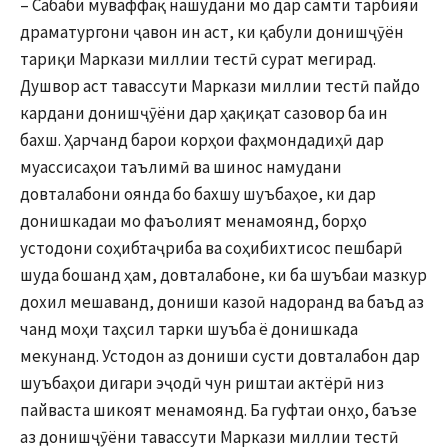
– Сабаби муваффақ нашудани мо дар самти тарбияи
драматургони ҷавон ин аст, ки қабули донишҷӯён
тариқи Маркази миллии тестӣ сурат мегирад.
Душвор аст тавассути Маркази миллии тестӣ пайдо
кардани донишҷӯёни дар ҳақиқат сазовор ба ин
бахш. Ҳарчанд барои корҳои фаҳмондадиҳӣ дар
муассисаҳои таълимӣ ва шинос намудани
довталабони оянда бо бахшу шуъбаҳое, ки дар
донишкадаи мо фаъолият менамоянд, борҳо
устодони соҳибтаҷриба ва соҳибихтисос пешбарӣ
шуда бошанд ҳам, довталабоне, ки ба шуъбаи мазкур
дохил мешаванд, дониши казоӣ надоранд ва баъд аз
чанд моҳи таҳсил тарки шуъба ё донишкада
мекунанд. Устодон аз дониши сусти довталабон дар
шуъбаҳои дигари эҷодӣ чун риштаи актёрӣ низ
пайваста шикоят менамоянд. Ба гуфтаи онҳо, баъзе
аз донишҷӯёни тавассути Маркази миллии тестӣ