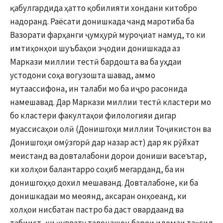
қабулгардида ҳатто қобилияти хондани китобро
надоранд. Раёсати донишкада чанд маротиба ба
Вазорати фарҳанги ҷумҳурӣ муроҷиат намуд, то ки
имтиҳонҳои шуъбаҳои эҷодии донишкада аз
Маркази миллии тестӣ бардошта ва ба уҳдаи
устодони соҳа вогузошта шавад, аммо
мутаассифона, ин талаби мо ба иҷро расонида
намешавад. Дар Маркази миллии тестӣ кластери мо
бо кластери факултаҳои филологияи дигар
муассисаҳои олӣ (Донишгоҳи миллии Тоҷикистон ва
Донишгоҳи омӯзгорӣ дар назар аст) дар як рӯйхат
меистанд ва довталабони дорои дониши васеътар,
ки холҳои балантарро соҳиб мегарданд, ба ин
донишгоҳҳо дохил мешаванд. Довталабоне, ки ба
донишкадаи мо меоянд, аксаран онҳоеанд, ки
холҳои нисбатан пастро ба даст овардаанд ва
табиист, ки қуввату тавонашон барои идомаи таҳсил