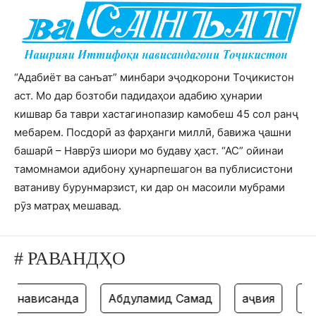
“Адабиёт ва санъат” минбари эҷодкорони Тоҷикистон
аст. Мо дар бозтоби падидаҳои адабию ҳунарии
кишвар ба таври хастагинопазир камобеш 45 сол ранҷ
мебарем. Посдорӣ аз фарҳанги миллӣ, бавижа ҷашни
башарӣ – Наврӯз шиори мо будаву ҳаст. “АС” ойинаи
тамомнамои адибону ҳунарпешагон ва публисистони
ватаниву бурунмарзист, ки дар он масоили мубрами
рӯз матраҳ мешавад.
# РАВАНДҲО
нависанда
Абдулҳамид Самад
ҳаҷвия
тан