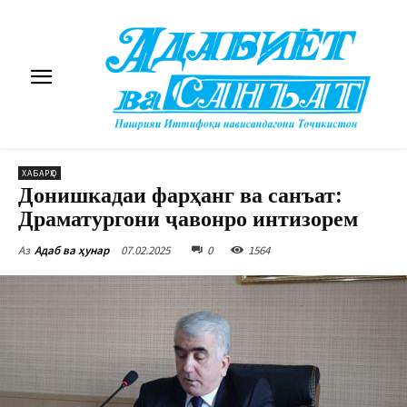
ХАБАРҲО
Донишкадаи фарҳанг ва санъат:
Драматургони ҷавонро интизорем
07.02.2025
0
1564
Аз
Адаб ва ҳунар