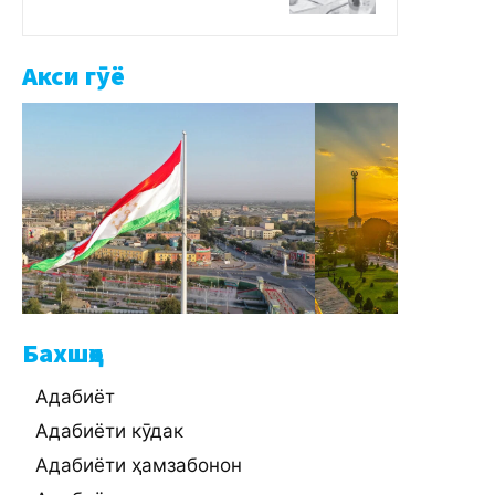
Акси гӯё
Бахшҳо
Адабиёт
Адабиёти кӯдак
Адабиёти ҳамзабонон