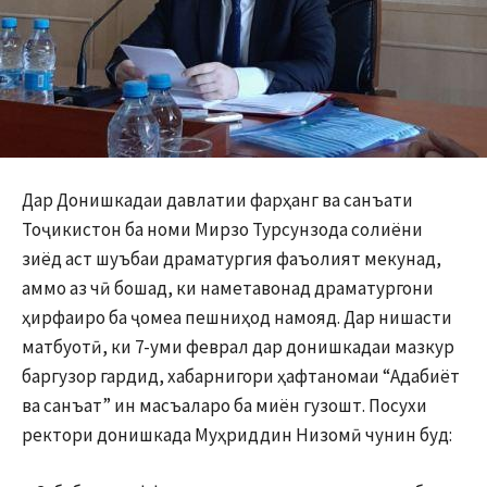
Дар Донишкадаи давлатии фарҳанг ва санъати
Тоҷикистон ба номи Мирзо Турсунзода солиёни
зиёд аст шуъбаи драматургия фаъолият мекунад,
аммо аз чӣ бошад, ки наметавонад драматургони
ҳирфаиро ба ҷомеа пешниҳод намояд. Дар нишасти
матбуотӣ, ки 7-уми феврал дар донишкадаи мазкур
баргузор гардид, хабарнигори ҳафтаномаи “Адабиёт
ва санъат” ин масъаларо ба миён гузошт. Посухи
ректори донишкада Муҳриддин Низомӣ чунин буд: