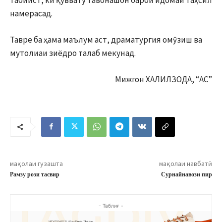
намерасад.
Тавре ба ҳама маълум аст, драматургия омӯзиш ва
мутолиаи зиёдро талаб мекунад.
Мижгон ХАЛИЛЗОДА, “АС”
мақолаи гузашта
мақолаи навбатӣ
Рамзу рози тасвир
Сурнайнавози пир
- Таблиғ -