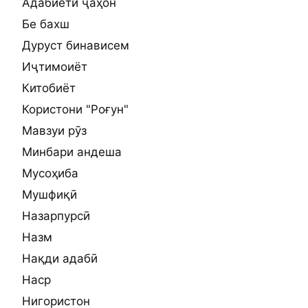
Адабиёти ҷаҳон
Бе бахш
Дуруст бинависем
Иҷтимоиёт
Китобиёт
Користони "Роғун"
Мавзуи рӯз
Минбари андеша
Мусоҳиба
Мушфиқӣ
Назарпурсӣ
Назм
Нақди адабӣ
Наср
Нигористон