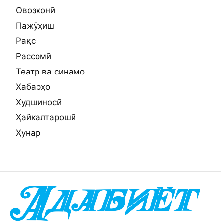
Овозхонӣ
Пажӯҳиш
Рақс
Рассомӣ
Театр ва синамо
Хабарҳо
Худшиносӣ
Ҳайкалтарошӣ
Ҳунар