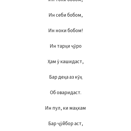
Ин себи бобом,
Ин ноки бобом!
Ин тарҳи ҷӯро
Ҳам ӯ кашидаст,
Бар деҳа аз кӯҳ
Об оваридаст.
Ин пул, ки маҳкам
Бар ҷӯйбор аст,