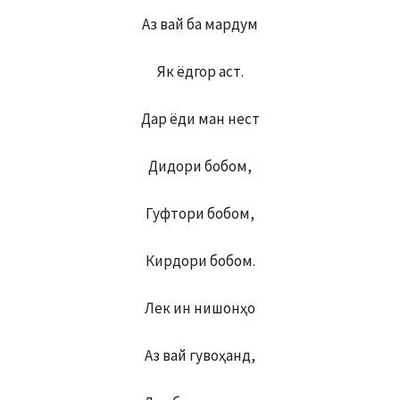
Аз вай ба мардум
Як ёдгор аст.
Дар ёди ман нест
Дидори бобом,
Гуфтори бобом,
Кирдори бобом.
Лек ин нишонҳо
Аз вай гувоҳанд,