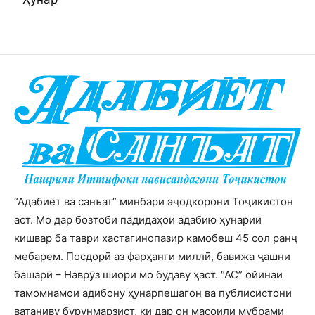
“Адабиёт ва санъат” минбари эҷодкорони Тоҷикистон
аст. Мо дар бозтоби падидаҳои адабию ҳунарии
кишвар ба таври хастагинопазир камобеш 45 сол ранҷ
мебарем. Посдорӣ аз фарҳанги миллӣ, бавижа ҷашни
башарӣ – Наврӯз шиори мо будаву ҳаст. “АС” ойинаи
тамомнамои адибону ҳунарпешагон ва публисистони
ватаниву бурунмарзист, ки дар он масоили мубрами