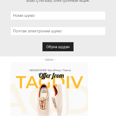
adab.tj на ваш электронный ящик.
- Таблиғ -