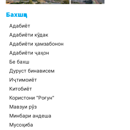
Бахшҳо
Адабиёт
Адабиёти кӯдак
Адабиёти ҳамзабонон
Адабиёти ҷаҳон
Бе бахш
Дуруст бинависем
Иҷтимоиёт
Китобиёт
Користони "Роғун"
Мавзуи рӯз
Минбари андеша
Мусоҳиба