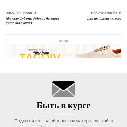
мақолаи гузашта
мақолаи навбатӣ
Абдулло Субҳон: Забонро ба тарзи
Дар печухами як асар
дигар бояд омӯхт
- Таблиғ -
Быть в курсе
Подпишитесь на обновления материалов сайта