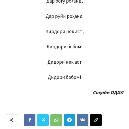
Дар боғу роғанд,
Дар рӯйи роҳанд.
Кирдори нек аст,
Кирдори бобом!
Дидори нек аст
Дидори бобом!
Соҳиби ОДИЛ