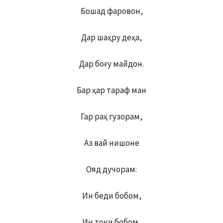
Бошад фаровон,
Дар шаҳру деҳа,
Дар боғу майдон.
Бар ҳар тараф ман
Гар раҳ гузорам,
Аз вай нишоне
Ояд дучорам:
Ин беди бобом,
Ин токи бобом,