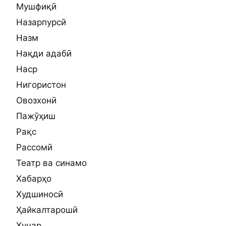
Мушфиқӣ
Назарпурсӣ
Назм
Нақди адабӣ
Наср
Нигористон
Овозхонӣ
Пажӯҳиш
Рақс
Рассомӣ
Театр ва синамо
Хабарҳо
Худшиносӣ
Ҳайкалтарошӣ
Ҳунар