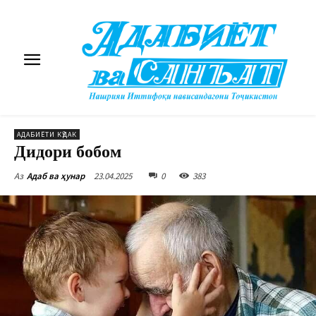
АДАБИЁТИ КӮДАК
Дидори бобом
23.04.2025
0
383
Аз
Адаб ва ҳунар