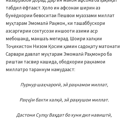
назаррабоӣ дорад. Дар ин макон афсона ба ҳақиқат
табдил ёфтааст. Ҳоло ин афсонаи ширин аз
бунёдкории бевоситаи Пешвои муаззами миллат
муҳтарам Эмомалӣ Раҳмон, ки ташаббускори
азсаргирии сохтусози иншооти азими аср
мебошанд, маншаъ мегирад. Шоири халқии
Тоҷикистон Низом Қосим ҳамин садоқату матонати
Сарвари давлат муҳтарам Эмомалӣ Раҳмонро ба
риштаи тасвир кашида, ободкории раҳнамои
миллатро тараннум намудааст:
Пурнур шаҳчароғӣ, эй раҳнамои миллат,
Раҳҷӯи бахти халқӣ, эй раҳкушои миллат.
Дастони Сулҳу Ваҳдат бо хуни дил навиштӣ,