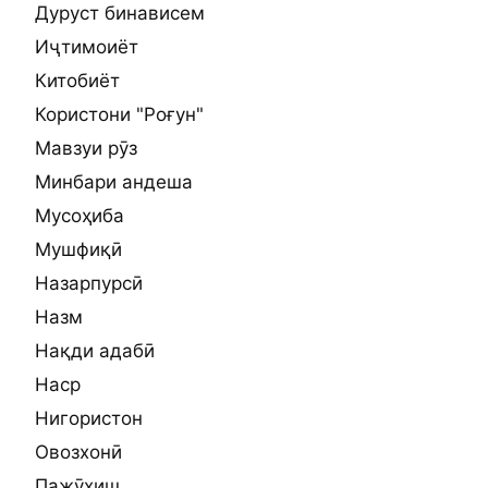
Дуруст бинависем
Иҷтимоиёт
Китобиёт
Користони "Роғун"
Мавзуи рӯз
Минбари андеша
Мусоҳиба
Мушфиқӣ
Назарпурсӣ
Назм
Нақди адабӣ
Наср
Нигористон
Овозхонӣ
Пажӯҳиш