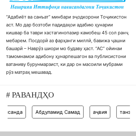
“Адабиёт ва санъат” минбари эҷодкорони Тоҷикистон
аст. Мо дар бозтоби падидаҳои адабию ҳунарии
кишвар ба таври хастагинопазир камобеш 45 сол ранҷ
мебарем. Посдорӣ аз фарҳанги миллӣ, бавижа ҷашни
башарӣ – Наврӯз шиори мо будаву ҳаст. “АС” ойинаи
тамомнамои адибону ҳунарпешагон ва публисистони
ватаниву бурунмарзист, ки дар он масоили мубрами
рӯз матраҳ мешавад.
# РАВАНДҲО
санда
Абдулҳамид Самад
ҳаҷвия
танз