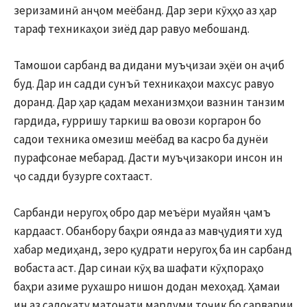
зеризаминӣ анҷом меёбанд. Дар зери кӯҳҳо аз ҳар
тараф техникаҳои зиёд дар равуо мебошанд.
Тамошои сарбанд ва дидани муъҷизаи эҳёи он аҷиб
буд. Дар ин садди сунъӣ техникаҳои махсус равуо
доранд. Дар ҳар қадам механизмҳои вазнин танзим
гардида, ғурришу таркиш ва овози коргарон бо
садои техника омезиш меёбад ва касро ба дунёи
пурафсонае мебарад. Дасти муъҷизакори инсон ин
ҷо садди бузурге сохтааст.
Сарбанди неругоҳ обро дар меъёри муайян ҷамъ
кардааст. Обанбору баҳри оянда аз мавҷудияти худ
хабар медиҳанд, зеро қудрати неругоҳ ба ин сарбанд
вобаста аст. Дар синаи кӯҳ ва шафати кӯҳпораҳо
баҳри азиме рухашро нишон додан мехоҳад. Ҳамаи
ин аз садоқату матонати мардуми тоҷик бо сарварии