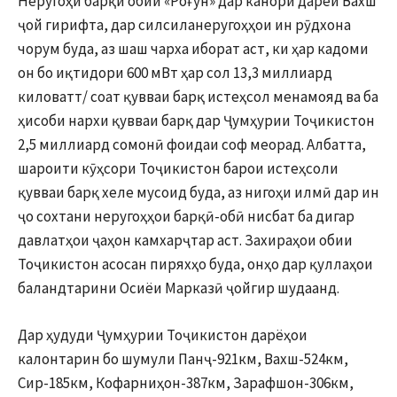
Неругоҳи барқи обии «Роғун» дар канори дарёи Вахш
ҷой гирифта, дар силсиланеругоҳҳои ин рӯдхона
чорум буда, аз шаш чарха иборат аст, ки ҳар кадоми
он бо иқтидори 600 мВт ҳар сол 13,3 миллиард
киловатт/ соат қувваи барқ истеҳсол менамояд ва ба
ҳисоби нархи қувваи барқ дар Ҷумҳурии Тоҷикистон
2,5 миллиард сомонӣ фоидаи соф меорад. Албатта,
шароити кӯҳсори Тоҷикистон барои истеҳсоли
қувваи барқ хеле мусоид буда, аз нигоҳи илмӣ дар ин
ҷо сохтани неругоҳҳои барқӣ-обӣ нисбат ба дигар
давлатҳои ҷаҳон камхарҷтар аст. Захираҳои обии
Тоҷикистон асосан пиряхҳо буда, онҳо дар қуллаҳои
баландтарини Осиёи Марказӣ ҷойгир шудаанд.
Дар ҳудуди Ҷумҳурии Тоҷикистон дарёҳои
калонтарин бо шумули Панҷ-921км, Вахш-524км,
Сир-185км, Кофарниҳон-387км, Зарафшон-306км,