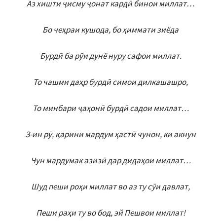
Аз хишти ҷисму ҷонат кардӣ бинои миллат…
Бо чеҳраи кушода, бо ҳиммати зиёда
Бурдӣ ба рӯи дунё нуру сафои миллат.
То чашми даҳр бурдӣ симои дилкашашро,
То минбари ҷаҳонӣ бурдӣ садои миллат…
З-ин рӯ, қарини мардум ҳастӣ чунон, ки акнун
Чун мардумак азизӣ дар дидаҳои миллат…
Шуд пеши роҳи миллат во аз ту сӯи давлат,
Пеши раҳи ту во бод, эй Пешвои миллат!