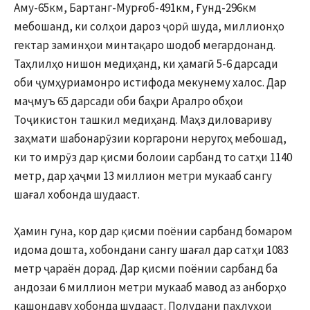
Аму-65км, Бартанг-Мурғоб-491км, Ғунд-296км
мебошанд, ки солҳои дароз ҷорӣ шуда, миллионҳо
гектар заминҳои минтақаро шодоб мегардонанд.
Таҳлилҳо нишон медиҳанд, ки ҳамагӣ 5-6 дарсади
оби ҷумҳуриамонро истифода мекунему халос. Дар
маҷмуъ 65 дарсади оби баҳри Аралро обҳои
Тоҷикистон ташкил медиҳанд. Маҳз диловариву
заҳмати шабонарӯзии коргарони неругоҳ мебошад,
ки то имрӯз дар қисми болоии сарбанд то сатҳи 1140
метр, дар ҳаҷми 13 миллион метри мукааб сангу
шағал хобонда шудааст.
Ҳамин гуна, кор дар қисми поёнии сарбанд бомаром
идома дошта, хобондани сангу шағал дар сатҳи 1083
метр ҷараён дорад. Дар қисми поёнии сарбанд ба
андозаи 6 миллион метри мукааб мавод аз анборҳо
кашондаву хобонда шудааст. Полудани паҳлуҳои