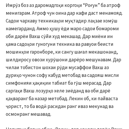
Имрӯз боз аз даромадгоҳи коргоҳи “Роғун” ба атроф
менигарам. Атроф чун оина дар кафи даст менамояд.
Садои чархаву техникаҳои муқтадир лаҳзае хомӯш
намегарданд. Аммо ҳушу ёди маро садои бомароми
оби дарёи Вахш сӯйи худ мекашад. Дар миёни ин
ҳама садоҳои гуногуни техника ва равуои беисти
мошинҳои гаронборе, ки сангу шағал мекашонанд,
шилдиросу овози хурӯшони дарёро мешунавам. Дар
чилаи тобистон шохаи рӯди мусаффои Вахш аз
дуриҳо чунон софу кабуд метобад ва садояш мисли
симфонияи ҳақиқии табиат ба гӯш мерасад. Дар
саргаҳи Вахш лозурҳо хеле зиёданд ва оби дарё
қаҳваранг ба назар метобад. Лекин об, ки пайваста
ҷорист, то ба водӣ расидан ранг иваз мекунад ва
осмонранг мешавад.