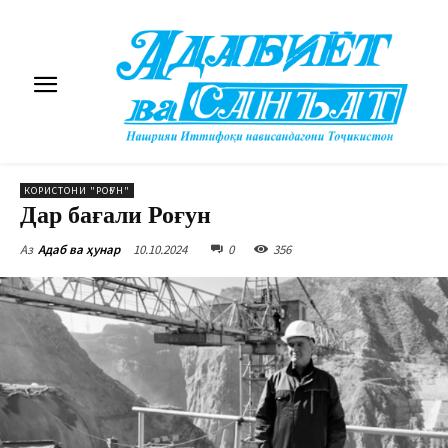
КОРИСТОНИ "РОҒУН"
Дар бағали Роғун
10.10.2024
0
356
Аз
Адаб ва ҳунар