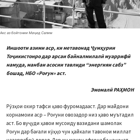
Акс аз бойгонии Маҷид Салим
Иншооти азими аср, ки метавонад Ҷумҳурии
Тоҷикистонро дар арсаи байналмилалӣ муаррифӣ
намуда, манбаи асосии тавлиди “энергияи сабз”
бошад, НБО «Роғун» аст.
Эмомалӣ РАҲМОН
Рӯзҳои охир тафси ҳаво фуромадааст. Дар майдони
корнамоии аср – Роғуни овозадор низ ҳаво муътадил
аст. Бо вуҷуди ҳавои мусоиду вазидани шамолак
Роғун дар бағали кӯҳҳо чун ҳайкали тавонои миллат