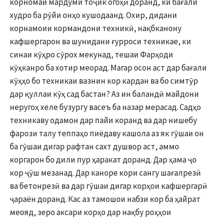
корномаи мардуми тоҷик огоҳӣ доранд, ки бағали
худро ба рӯйи онҳо кушодаанд. Охир, дидани
корнамоии кормандони техникӣ, нақбканону
кафшергарон ва шунидани ғурроси техникае, ки
синаи кӯҳро сӯрох мекунад, тешаи Фарҳоди
кӯҳканро ба хотир меорад. Магар осон аст дар бағали
кӯҳҳо бо техникаи вазнин кор кардан ва бо симтӯр
дар қуллаи кӯҳ сад бастан? Аз ин баландӣ майдони
неругоҳ хеле бузургу васеъ ба назар мерасад. Садҳо
техникаву одамон дар пайи коранд ва дар нишебу
фарози талу теппаҳо пиёдаву кашола аз як гӯшаи он
ба гӯшаи дигар рафтан сахт душвор аст, аммо
коргарон бо дили пур ҳаракат доранд. Дар ҳама ҷо
кор ҷӯш мезанад. Дар каноре кори сангу шағалрезӣ
ва бетонрезӣ ва дар гӯшаи дигар корҳои кафшергарӣ
ҷараён доранд. Кас аз тамошои набзи кор ба ҳайрат
меояд, зеро аксари корҳо дар нақбу роҳҳои