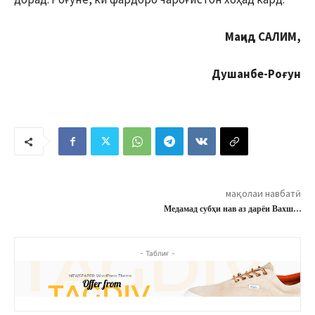
Маҷид САЛИМ,
Душанбе-Роғун
мақолаи навбатӣ
Медамад субҳи нав аз дарёи Вахш…
- Таблиғ -