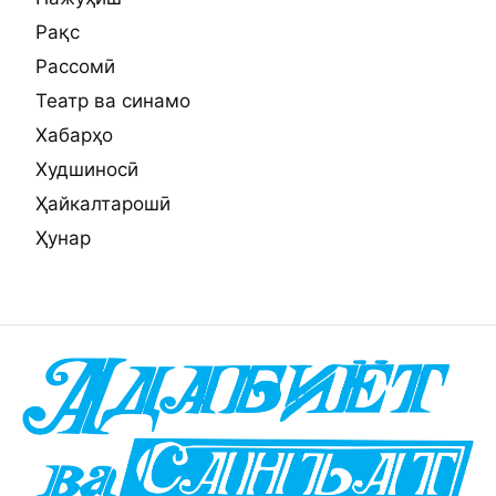
Рақс
Рассомӣ
Театр ва синамо
Хабарҳо
Худшиносӣ
Ҳайкалтарошӣ
Ҳунар