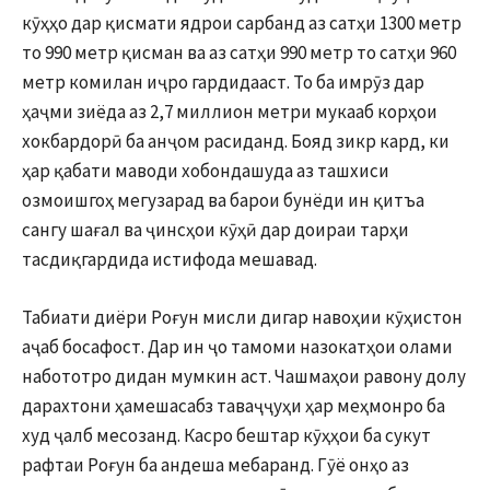
кӯҳҳо дар қисмати ядрои сарбанд аз сатҳи 1300 метр
то 990 метр қисман ва аз сатҳи 990 метр то сатҳи 960
метр комилан иҷро гардидааст. То ба имрӯз дар
ҳаҷми зиёда аз 2,7 миллион метри мукааб корҳои
хокбардорӣ ба анҷом расиданд. Бояд зикр кард, ки
ҳар қабати маводи хобондашуда аз ташхиси
озмоишгоҳ мегузарад ва барои бунёди ин қитъа
сангу шағал ва ҷинсҳои кӯҳӣ дар доираи тарҳи
тасдиқгардида истифода мешавад.
Табиати диёри Роғун мисли дигар навоҳии кӯҳистон
аҷаб босафост. Дар ин ҷо тамоми назокатҳои олами
набототро дидан мумкин аст. Чашмаҳои равону долу
дарахтони ҳамешасабз таваҷҷуҳи ҳар меҳмонро ба
худ ҷалб месозанд. Касро бештар кӯҳҳои ба сукут
рафтаи Роғун ба андеша мебаранд. Гӯё онҳо аз