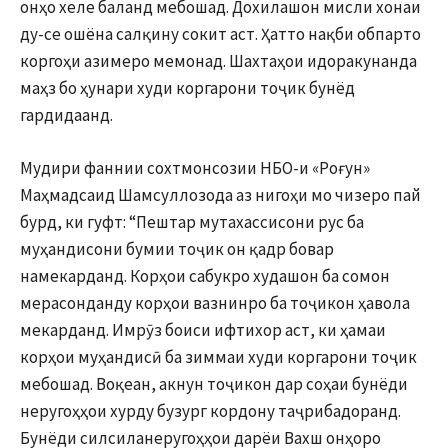
онҳо хеле баланд мебошад. Дохилашон мисли хонаи
ду-се ошёна салқину сокит аст. Ҳатто нақби обпарто
коргоҳи азимеро мемонад. Шахтаҳои идоракунанда
маҳз бо ҳунари худи коргарони тоҷик бунёд
гардидаанд.
Мудири фаннии сохтмонсозии НБО-и «Роғун»
Маҳмадсаид Шамсуллозода аз нигоҳи мо чизеро пай
бурд, ки гуфт: “Пештар мутахассисони рус ба
муҳандисони бумии тоҷик он қадр бовар
намекарданд. Корҳои сабукро худашон ба сомон
мерасонданду корҳои вазнинро ба тоҷикон ҳавола
мекарданд. Имрӯз боиси ифтихор аст, ки ҳамаи
корҳои муҳандисӣ ба зиммаи худи коргарони тоҷик
мебошад. Воқеан, акнун тоҷикон дар соҳаи бунёди
неругоҳҳои хурду бузург кордону таҷрибадоранд.
Бунёди силсиланеругоҳҳои дарёи Вахш онҳоро