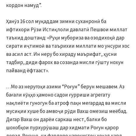
кордон намуд”.
Ҳанӯз 16 сол муқаддам зимни суханронӣ ба
ифтихори Рӯзи Истиқлоли давлатӣ Пешвои миллат
таъкид доштанд: «Руҳи мубориза ва озодихоҳӣ дар
сирати иҷтимоӣ ва таърихии миллати мо унсури хос
ва асил аст. Ин неру бо хираду маърифат, ҳусни
тадбир, диди фарох ва созанда мисли гӯшту нохун
пайванд ёфтааст».
…Мо аз неругоҳи азими “Роғун” берун мешавем. Аз
бағали кӯҳҳо ҳамоно садои ғурриши агрегату
нақлиёти гуногун ба атроф паҳн мегардад ва мисли
мусиқии хуше бо амвоҷи рӯди Вахш омезиш меёбад.
Дигар Вахш он дарёи саркаш нест, балки бо
шохобҳои пурхурӯшаш дар хидмати Роғун қарор
дорад. Роғуне, ки фардоро чароғистон хоҳад кард.