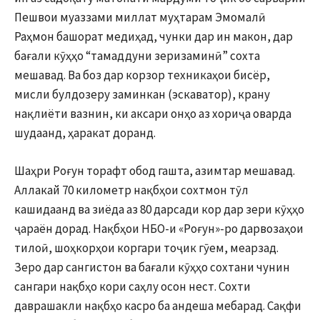
Пешвои муаззами миллат муҳтарам Эмомалӣ
Раҳмон башорат медиҳад, чунки дар ин макон, дар
бағали кӯҳҳо “тамаддуни зеризаминӣ” сохта
мешавад. Ва боз дар корзор техникаҳои бисёр,
мисли булдозеру заминкан (эскаватор), крану
нақлиёти вазнин, ки аксари онҳо аз хориҷа оварда
шудаанд, ҳаракат доранд.
Шаҳри Роғун торафт обод гашта, азимтар мешавад.
Аллакай 70 километр нақбҳои сохтмон тӯл
кашидаанд ва зиёда аз 80 дарсади кор дар зери кӯҳҳо
ҷараён дорад. Нақбҳои НБО-и «Роғун»-ро дарвозаҳои
тилоӣ, шоҳкорҳои коргари тоҷик гӯем, меарзад.
Зеро дар сангистон ва бағали кӯҳҳо сохтани чунин
сангари нақбҳо кори саҳлу осон нест. Сохти
даврашакли нақбҳо касро ба андеша мебарад. Сақфи