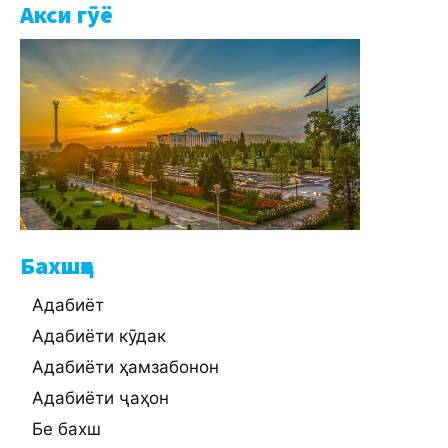
Акси гӯё
Бахшҳо
Адабиёт
Адабиёти кӯдак
Адабиёти ҳамзабонон
Адабиёти ҷаҳон
Бе бахш