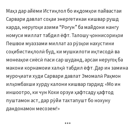
Маҳз дар айёми Истиқлол бо иқдомҳои пайвастаи
Сарвари давлат соҳаи энергетикаи кишвар рушд
карда, неругоҳи азими “Роғун” ба майдони нангу
номуси миллат табдил ёфт. Талошу ҷоннисориҳои
Пешвои муаззами миллат аз рӯзҳои нахустини
соҳибистиқлолӣ буд, ки мушкилоти иқтисодӣ ва
монеаҳои сиёсӣ паси сар шуданд, арсаи неругоҳ ба
макони корнамоии халқӣ табдил ёфт. Дар ин замина
муроҷиати худи Сарвари давлат Эмомалӣ Раҳмон
илҳомбахши хурду калони кишвар гардид: «Мо ин
иншоотро, ки чун Кохи орзуи ҳафтсаду ҳафтод
пуштамон аст, дар рӯйи тахтапушт бо нохуну
дандонамон месозем!»
***