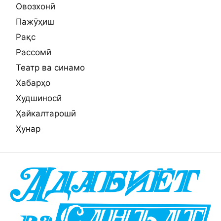
Овозхонӣ
Пажӯҳиш
Рақс
Рассомӣ
Театр ва синамо
Хабарҳо
Худшиносӣ
Ҳайкалтарошӣ
Ҳунар