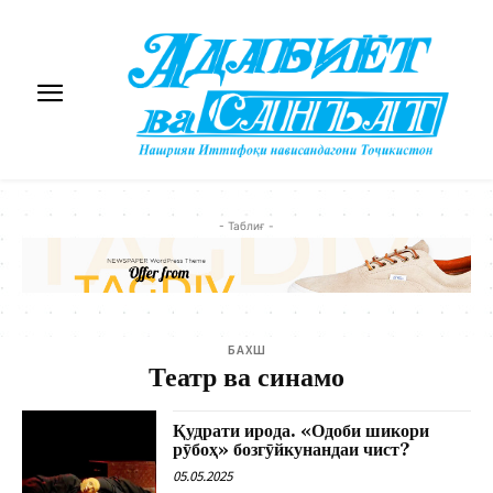
- Таблиғ -
БАХШ
Театр ва синамо
Қудрати ирода. «Одоби шикори
рӯбоҳ» бозгӯйкунандаи чист?
05.05.2025