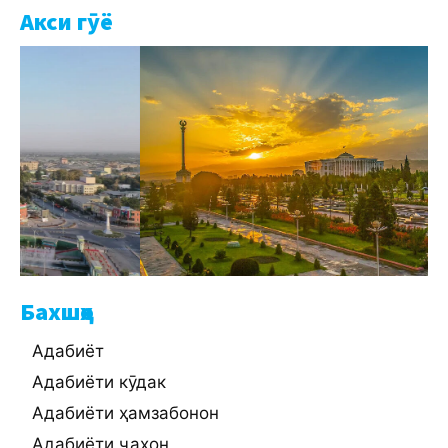
Акси гӯё
Бахшҳо
Адабиёт
Адабиёти кӯдак
Адабиёти ҳамзабонон
Адабиёти ҷаҳон