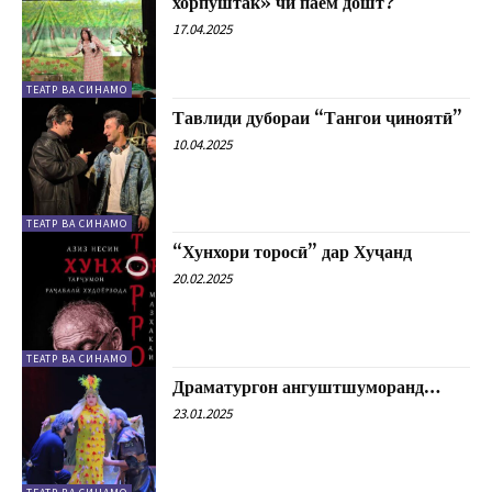
хорпуштак» чӣ паём дошт?
17.04.2025
ТЕАТР ВА СИНАМО
Тавлиди дубораи “Тангои ҷиноятӣ”
10.04.2025
ТЕАТР ВА СИНАМО
“Хунхори торосӣ” дар Хуҷанд
20.02.2025
ТЕАТР ВА СИНАМО
Драматургон ангуштшуморанд…
23.01.2025