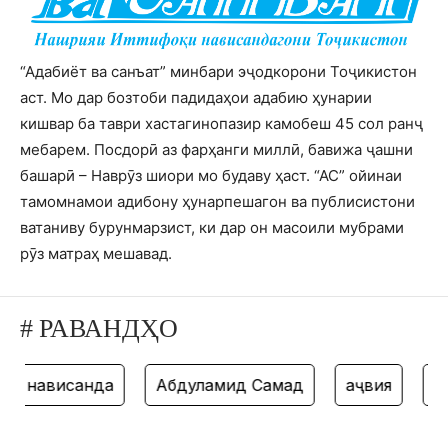
“Адабиёт ва санъат” минбари эҷодкорони Тоҷикистон
аст. Мо дар бозтоби падидаҳои адабию ҳунарии
кишвар ба таври хастагинопазир камобеш 45 сол ранҷ
мебарем. Посдорӣ аз фарҳанги миллӣ, бавижа ҷашни
башарӣ – Наврӯз шиори мо будаву ҳаст. “АС” ойинаи
тамомнамои адибону ҳунарпешагон ва публисистони
ватаниву бурунмарзист, ки дар он масоили мубрами
рӯз матраҳ мешавад.
# РАВАНДҲО
нависанда
Абдулҳамид Самад
ҳаҷвия
тан