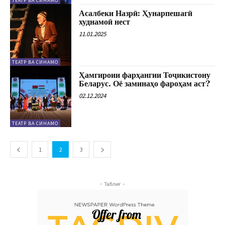
ТЕАТР ВА СИНАМО
Асалбеки Назрӣ: Ҳунарпешагӣ
худнамоӣ нест
11.01.2025
ТЕАТР ВА СИНАМО
Ҳамгироии фарҳангии Тоҷикистону
Беларус. Оё заминаҳо фароҳам аст?
02.12.2024
ТЕАТР ВА СИНАМО
1
2
3
- Таблиғ -