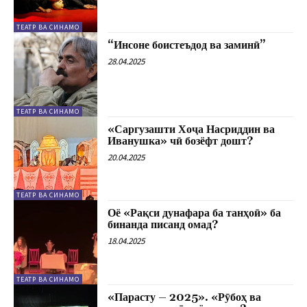
ТЕАТР ВА СИНАМО
“Инсоне боистеъдод ва заминӣ”
28.04.2025
ТЕАТР ВА СИНАМО
«Саргузашти Хоҷа Насриддин ва
Иванушка» чӣ бозёфт дошт?
20.04.2025
ТЕАТР ВА СИНАМО
Оё «Рақси дунафара ба танҳоӣ» ба
бинанда писанд омад?
18.04.2025
ТЕАТР ВА СИНАМО
«Парасту – 2025». «Рӯбоҳ ва