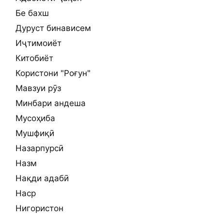
Бе бахш
Дуруст бинависем
Иҷтимоиёт
Китобиёт
Користони "Роғун"
Мавзуи рӯз
Минбари андеша
Мусоҳиба
Мушфиқӣ
Назарпурсӣ
Назм
Нақди адабӣ
Наср
Нигористон