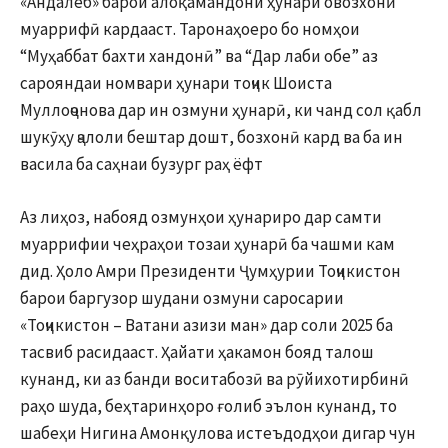
«Андалеб» барои алоқамандони ҳунари овозхонӣ
муаррифӣ кардааст. Таронаҳоеро бо номҳои
“Муҳаббат бахти хандонӣ” ва “Дар лаби обе” аз
сарояндаи номвари ҳунари тоҷик Шоиста
Муллоҷонова дар ин озмуни ҳунарӣ, ки чанд сол қабл
шукӯҳу ҷалоли бештар дошт, бозхонӣ кард ва ба ин
васила ба саҳнаи бузург раҳ ёфт
Аз лиҳоз, набояд озмунҳои ҳунариро дар самти
муаррифии чеҳраҳои тозаи ҳунарӣ ба чашми кам
дид. Ҳоло Амри Президенти Ҷумҳурии Тоҷикистон
барои баргузор шудани озмуни саросарии
«Тоҷикистон – Ватани азизи ман» дар соли 2025 ба
тасвиб расидааст. Ҳайати ҳакамон бояд талош
кунанд, ки аз банди воситабозӣ ва рӯйихотирбинӣ
раҳо шуда, беҳтаринҳоро ғолиб эълон кунанд, то
шабеҳи Нигина Амонқулова истеъдодҳои дигар чун