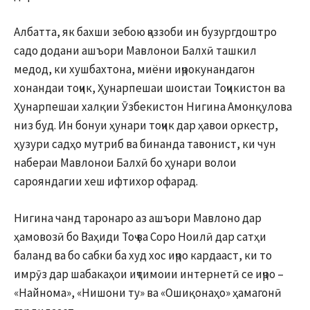
Албатта, як бахши зебою ҷаззоби ин бузургдоштро
садо додани ашъори Мавлонои Балхӣ ташкил
медод, ки хушбахтона, миёни иҷрокунандагон
хонандаи тоҷик, Ҳунарпешаи шоистаи Тоҷикистон ва
Ҳунарпешаи халқии Ӯзбекистон Нигина Амонқулова
низ буд. Ин бонуи ҳунари тоҷик дар ҳавои оркестр,
ҳузури садҳо мутриб ва бинанда тавонист, ки чун
набераи Мавлонои Балхӣ бо ҳунари волои
сарояндагии хеш ифтихор офарад.
Нигина чанд таронаро аз ашъори Мавлоно дар
ҳамовозӣ бо Ваҳиди Тоҷ ва Соро Ноилӣ дар сатҳи
баланд ва бо сабки ба худ хос иҷро кардааст, ки то
имрӯз дар шабакаҳои иҷтимоии интернетӣ се иҷро –
«Найнома», «Нишони ту» ва «Ошиқонаҳо» ҳамагонӣ