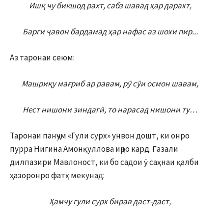
Ишқ чу бикшод рахт, сабз шавад ҳар дарахт,
Барги ҷавон бардамад ҳар нафас аз шохи пир..
.
Аз таронаи сеюм:
Машриқу мағриб ар равам
,
рӯ сӯи осмон шавам
,
Нест нишони зиндагӣ, то нарасад нишони ту…
Таронаи панҷум «Гули сурх» унвон дошт, ки онро
пурра Нигина Амонқуллова иҷро кард. Ғазали
дилпазири Мавлоност, ки бо садои ӯ саҳнаи қалби
ҳазоронро фатҳ мекунад:
Ҳамчу гули сурх бирав даст-даст
,