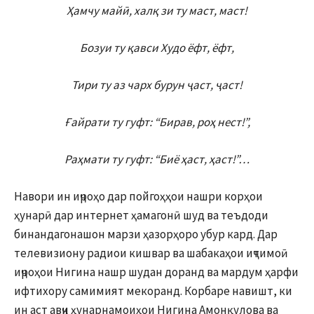
Ҳамчу майӣ, халқ зи ту маст, маст!
Бозуи ту қавси Худо ёфт, ёфт
,
Тири ту аз чарх бурун ҷаст, ҷаст!
Ғайрати ту гуфт: “Бирав, роҳ нест!”
,
Раҳмати ту гуфт: “Биё ҳаст, ҳаст!”
…
Навори ин иҷроҳо дар пойгоҳҳои нашри корҳои
ҳунарӣ дар интернет ҳамагонӣ шуд ва теъдоди
бинандагонашон марзи ҳазорҳоро убур кард. Дар
телевизиону радиои кишвар ва шабакаҳои иҷтимоӣ
иҷроҳои Нигина нашр шудан доранд ва мардум ҳарфи
ифтихору самимият мекоранд. Корбаре навишт, ки
ин аст авҷи ҳунарнамоиҳои Нигина Амонқулова ва