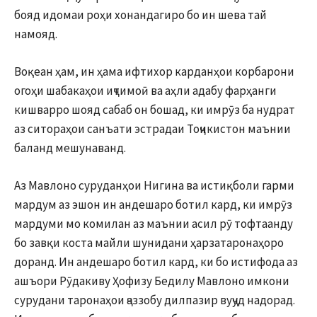
бояд идомаи роҳи хонандагиро бо ин шева тай
намояд.
Воқеан ҳам, ин ҳама ифтихор карданҳои корбарони
огоҳи шабакаҳои иҷтимоӣ ва аҳли адабу фарҳанги
кишварро шояд сабаб он бошад, ки имрӯз ба нудрат
аз ситораҳои санъати эстрадаи Тоҷикистон маънии
баланд мешунаванд.
Аз Мавлоно суруданҳои Нигина ва истиқболи гарми
мардум аз эшон ин андешаро ботил кард, ки имрӯз
мардуми мо комилан аз маънии асил рӯ тофтаанду
бо завқи коста майли шунидани ҳарзатаронаҳоро
доранд. Ин андешаро ботил кард, ки бо истифода аз
ашъори Рӯдакиву Ҳофизу Бедилу Мавлоно имкони
сурудани таронаҳои ҷаззобу дилпазир вуҷуд надорад.