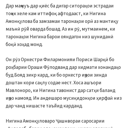
Дар маҷмуъ дар қиёс ба дигар ситораҳои эстрадаи
тоҷик хеле кам иттифоқ афтодааст, ки Нигина
Амонқулова ба замзамаи таронаҳои орӣ аз мантиқу
маънӣ рӯй оварда бошад. Аз ин рӯ, мутмаинем, ки
таронаҳои Нигина барои ояндагон низ шуниданӣ
боқӣ хоҳад монд.
Он рӯз Оркестри Филармонияи Пориси Шарқӣ бо
роҳбарии Ораши Фӯлодванд дар хидмати хонандаҳо
буд.Бояд зикр кард, ки бо оркестр иҷрои зинда
доштан кори саҳлу содае нест. Хоса ашъори
Мавлоноро, ки Нигина тавонист дар сатҳи баланд
иҷро намояд. Ин андешаро мусиқидонҳои ҳирфаӣ низ
дар чанд нишасте таъйид карданд.
Нигина Амонқуловаро Ҷашнвораи саросарии