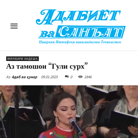
МИНБАРИ АНДЕША
Аз тамошои “Гули сурх”
09.01.2025
0
1846
Аз
Адаб ва ҳунар