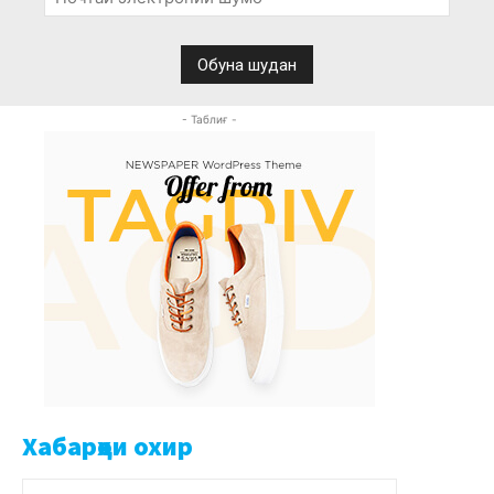
- Таблиғ -
Хабарҳои охир