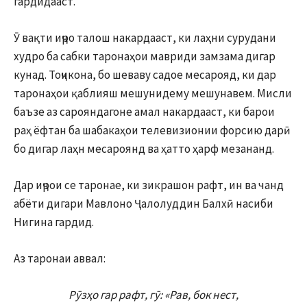
гардидааст.
Ӯ вақти иҷро талош накардааст, ки лаҳни сурудани
худро ба сабки таронаҳои мавриди замзама дигар
кунад. Тоҷикона, бо шеваву садое месарояд, ки дар
таронаҳои қаблияш мешунидему мешунавем. Мисли
баъзе аз сарояндагоне амал накардааст, ки барои
раҳ ёфтан ба шабакаҳои телевизионии форсию дарӣ
бо дигар лаҳн месароянд ва ҳатто ҳарф мезананд.
Дар иҷрои се таронае, ки зикрашон рафт, ин ва чанд
абёти дигари Мавлоно Ҷалолуддин Балхӣ насиби
Нигина гардид.
Аз таронаи аввал:
Рӯзҳо гар рафт, гӯ: «Рав, бок нест,