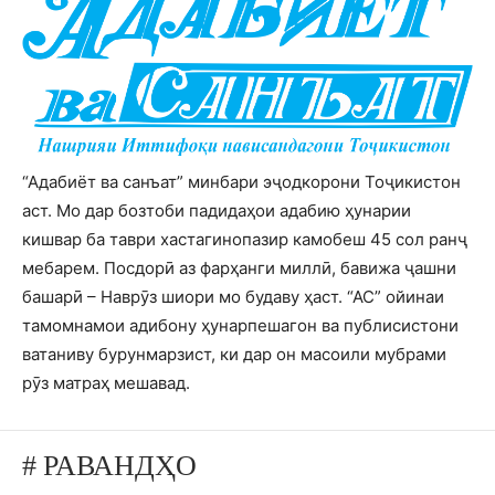
“Адабиёт ва санъат” минбари эҷодкорони Тоҷикистон
аст. Мо дар бозтоби падидаҳои адабию ҳунарии
кишвар ба таври хастагинопазир камобеш 45 сол ранҷ
мебарем. Посдорӣ аз фарҳанги миллӣ, бавижа ҷашни
башарӣ – Наврӯз шиори мо будаву ҳаст. “АС” ойинаи
тамомнамои адибону ҳунарпешагон ва публисистони
ватаниву бурунмарзист, ки дар он масоили мубрами
рӯз матраҳ мешавад.
# РАВАНДҲО