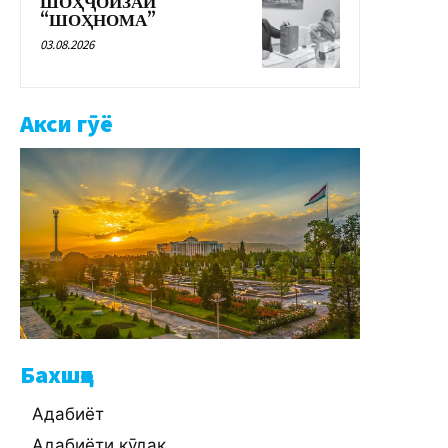
ШОҲҶОИЗАИ
“ШОҲНОМА”
03.08.2026
Акси гӯё
Бахшҳо
Адабиёт
Адабиёти кӯдак