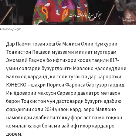
Намогирифт
Дар Паёми тозаи хеш ба Маҷлиси Олии Ҷумҳурии
Тоҷикистон Пешвои муаззами миллат муҳтарам
Эмомалӣ Раҳмон бо ифтихори хос аз таҷлили 817-
умин солгарди бузургдошти Мавлоно Ҷалолуддини
Балхӣ ёд карданд, ки соли гузашта дар қароргоҳи
ЮНЕСКО – шаҳри Пориси Фаронса баргузор гардид.
Ин ёдоварии махсуси Сарвари давлатро метавон
барои Тоҷикистон чун дастоварди бузурги адабию
фарҳангии соли 2024 унвон кард, зеро Мавлоно
намояндаи адабиёти тоҷику форс аст ва мо тоҷикон
комилан ҳаққи бо исми вай ифтихор карданро
дорем.