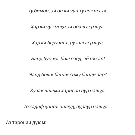
Ту бимон, эй он ки чун ту пок нест»
.
Ҳар ки ҷуз моҳӣ зи обаш сер шуд,
Ҳар ки берӯзист, рӯзаш дер шуд.
Банд бугсил, бош озод, эй писар!
Чанд бошӣ банди симу банди зар?
Кӯзаи чашми ҳарисон пур нашуд,
То садаф қонеъ нашуд, пурдур нашуд…
Аз таронаи дуюм: