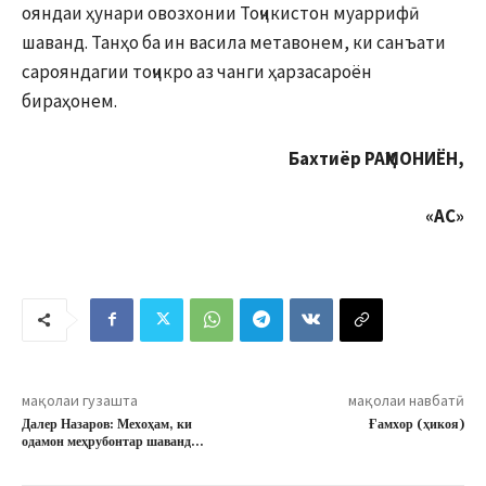
ояндаи ҳунари овозхонии Тоҷикистон муаррифӣ
шаванд. Танҳо ба ин васила метавонем, ки санъати
сарояндагии тоҷикро аз чанги ҳарзасароён
бираҳонем.
Бахтиёр РАҲМОНИЁН,
«АС»
мақолаи гузашта
мақолаи навбатӣ
Далер Назаров: Мехоҳам, ки
Ғамхор (ҳикоя)
одамон меҳрубонтар шаванд…