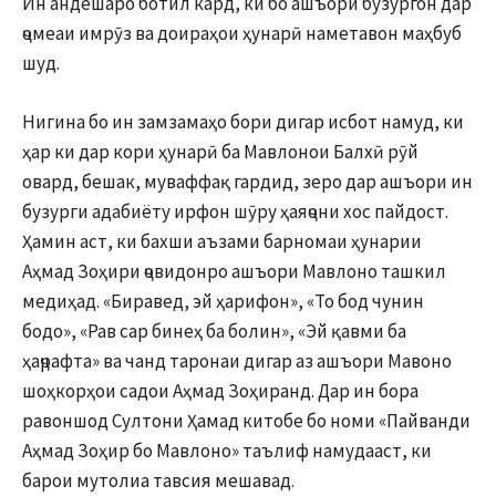
Ин андешаро ботил кард, ки бо ашъори бузургон дар
ҷомеаи имрӯз ва доираҳои ҳунарӣ наметавон маҳбуб
шуд.
Нигина бо ин замзамаҳо бори дигар исбот намуд, ки
ҳар ки дар кори ҳунарӣ ба Мавлонои Балхӣ рӯй
овард, бешак, муваффақ гардид, зеро дар ашъори ин
бузурги адабиёту ирфон шӯру ҳаяҷони хос пайдост.
Ҳамин аст, ки бахши аъзами барномаи ҳунарии
Аҳмад Зоҳири ҷовидонро ашъори Мавлоно ташкил
медиҳад. «Биравед, эй ҳарифон», «То бод чунин
бодо», «Рав сар бинеҳ ба болин», «Эй қавми ба
ҳаҷрафта» ва чанд таронаи дигар аз ашъори Мавоно
шоҳкорҳои садои Аҳмад Зоҳиранд. Дар ин бора
равоншод Султони Ҳамад китобе бо номи «Пайванди
Аҳмад Зоҳир бо Мавлоно» таълиф намудааст, ки
барои мутолиа тавсия мешавад.