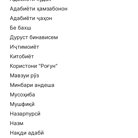
Адабиёти ҳамзабонон
Адабиёти ҷаҳон
Бе бахш
Дуруст бинависем
Иҷтимоиёт
Китобиёт
Користони "Роғун"
Мавзуи рӯз
Минбари андеша
Мусоҳиба
Мушфиқӣ
Назарпурсӣ
Назм
Нақди адабӣ