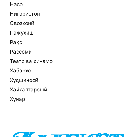
Наср
Нигористон
Овозхонӣ
Пажӯҳиш
Рақс
Рассомӣ
Театр ва синамо
Хабарҳо
Худшиносӣ
Ҳайкалтарошӣ
Ҳунар