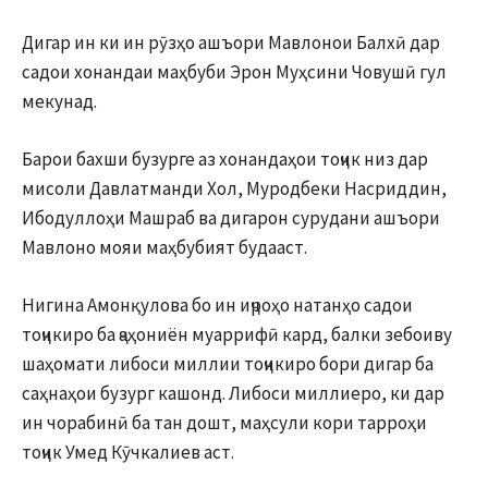
Дигар ин ки ин рӯзҳо ашъори Мавлонои Балхӣ дар
садои хонандаи маҳбуби Эрон Муҳсини Човушӣ гул
мекунад.
Барои бахши бузурге аз хонандаҳои тоҷик низ дар
мисоли Давлатманди Хол, Муродбеки Насриддин,
Ибодуллоҳи Машраб ва дигарон сурудани ашъори
Мавлоно мояи маҳбубият будааст.
Нигина Амонқулова бо ин иҷроҳо натанҳо садои
тоҷикиро ба ҷаҳониён муаррифӣ кард, балки зебоиву
шаҳомати либоси миллии тоҷикиро бори дигар ба
саҳнаҳои бузург кашонд. Либоси миллиеро, ки дар
ин чорабинӣ ба тан дошт, маҳсули кори тарроҳи
тоҷик Умед Кӯчкалиев аст.