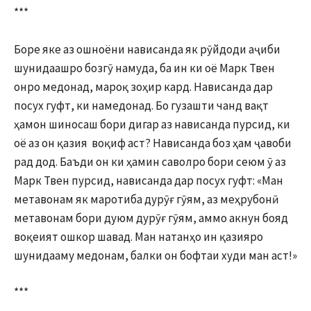
***
Боре яке аз ошноёни нависанда як рӯйдоди аҷиби
шунидаашро бозгӯ намуда, ба ин ки оё Марк Твен
онро медонад, мароқ зоҳир кард. Нависанда дар
посух гуфт, ки намедонад. Бо гузашти чанд вақт
ҳамон шиносаш бори дигар аз нависанда пурсид, ки
оё аз он қазия воқиф аст? Нависанда боз ҳам ҷавоби
рад дод. Баъди он ки ҳамин саволро бори сеюм ӯ аз
Марк Твен пурсид, нависанда дар посух гуфт: «Ман
метавонам як маротиба дурӯғ гӯям, аз меҳрубонӣ
метавонам бори дуюм дурӯғ гӯям, аммо акнун бояд
воқеият ошкор шавад. Ман натанҳо ин қазияро
шунидааму медонам, балки он бофтаи худи ман аст!»
***