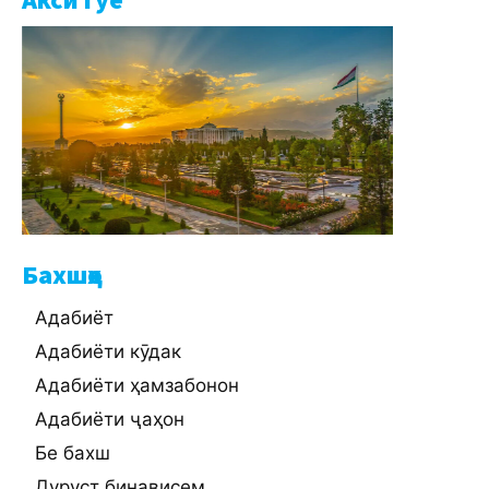
Бахшҳо
Адабиёт
Адабиёти кӯдак
Адабиёти ҳамзабонон
Адабиёти ҷаҳон
Бе бахш
Дуруст бинависем