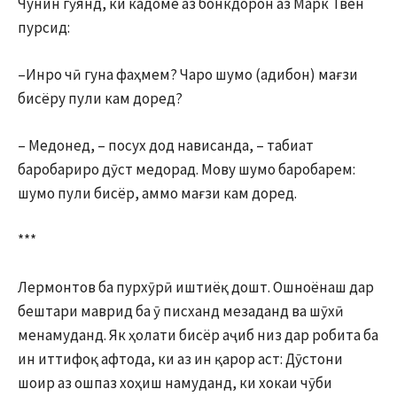
Чунин гӯянд, ки кадоме аз бонкдорон аз Марк Твен
пурсид:
–Инро чӣ гуна фаҳмем? Чаро шумо (адибон) мағзи
бисёру пули кам доред?
– Медонед, – посух дод нависанда, – табиат
баробариро дӯст медорад. Мову шумо баробарем:
шумо пули бисёр, аммо мағзи кам доред.
***
Лермонтов ба пурхӯрӣ иштиёқ дошт. Ошноёнаш дар
бештари маврид ба ӯ писханд мезаданд ва шӯхӣ
менамуданд. Як ҳолати бисёр аҷиб низ дар робита ба
ин иттифоқ афтода, ки аз ин қарор аст: Дӯстони
шоир аз ошпаз хоҳиш намуданд, ки хокаи чӯби