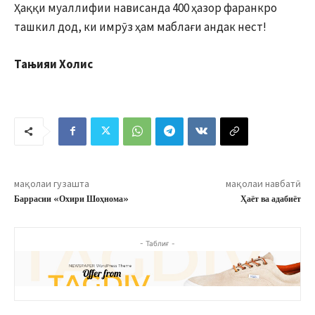
Ҳаққи муаллифии нависанда 400 ҳазор фаранкро
ташкил дод, ки имрӯз ҳам маблағи андак нест!
Тањияи
Холис
мақолаи гузашта
мақолаи навбатӣ
Баррасии «Охири Шоҳнома»
Ҳаёт ва адабиёт
- Таблиғ -