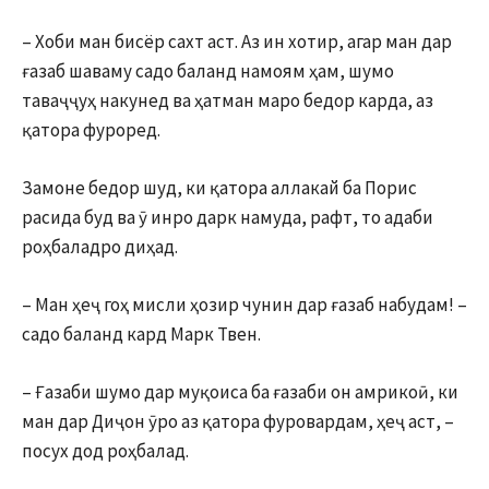
– Хоби ман бисёр сахт аст. Аз ин хотир, агар ман дар
ғазаб шаваму садо баланд намоям ҳам, шумо
таваҷҷуҳ накунед ва ҳатман маро бедор карда, аз
қатора фуроред.
Замоне бедор шуд, ки қатора аллакай ба Порис
расида буд ва ӯ инро дарк намуда, рафт, то адаби
роҳбаладро диҳад.
– Ман ҳеҷ гоҳ мисли ҳозир чунин дар ғазаб набудам! –
садо баланд кард Марк Твен.
– Ғазаби шумо дар муқоиса ба ғазаби он амрикоӣ, ки
ман дар Диҷон ӯро аз қатора фуровардам, ҳеҷ аст, –
посух дод роҳбалад.