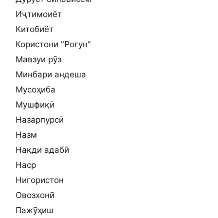
Иҷтимоиёт
Китобиёт
Користони "Роғун"
Мавзуи рӯз
Минбари андеша
Мусоҳиба
Мушфиқӣ
Назарпурсӣ
Назм
Нақди адабӣ
Наср
Нигористон
Овозхонӣ
Пажӯҳиш