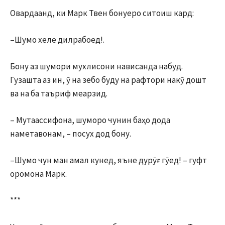
Овардаанд, ки Марк Твен бонуеро ситоиш кард:
–Шумо хеле дилрабоед!.
Бону аз шумори мухлисони нависанда набуд.
Гузашта аз ин, ӯ на зебо буду на рафтори накӯ дошт
ва на ба таъриф меарзид.
– Мутаассифона, шуморо чунин баҳо дода
наметавонам, – посух дод бону.
–Шумо чун ман амал кунед, яъне дурӯғ гӯед! – гуфт
оромона Марк.
***