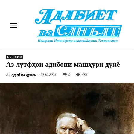
МУШФИҚӢ
Аз лутфҳои адибони машҳури дунё
10.10.2025
0
485
Аз
Адаб ва ҳунар