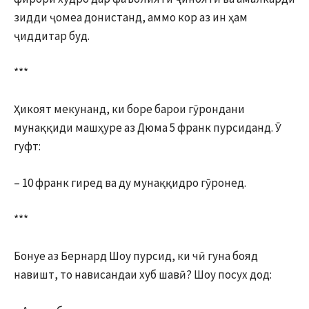
зидди ҷомеа донистанд, аммо кор аз ин ҳам
ҷиддитар буд.
***
Ҳикоят мекунанд, ки боре барои гӯрондани
мунаққиди машҳуре аз Дюма 5 франк пурсиданд. Ӯ
гуфт:
– 10 франк гиред ва ду мунаққидро гӯронед.
***
Бонуе аз Бернард Шоу пурсид, ки чӣ гуна бояд
навишт, то нависандаи хуб шавӣ? Шоу посух дод: