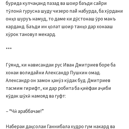
бурида кулчақанд пазад ва шоир баъди сайри
тӯлонӣ гурусна шуду чизеро пай набурда, ба хӯрдани
онҳо шуруъ намуд, то даме ки дӯстонаш ӯро манъ
карданд. Баъди ин ҳолат шоир танҳо дар хонааш
хӯрок тановул мекард.
***
Гӯянд, ки нависандаи рус Иван Дмитриев боре ба
хонаи волидайни Александр Пушкин омад.
Александр он замон ҳанӯз кӯдак буд. Дмитриев
тасмим гирифт, ки дар робита ба қиёфаи аҷиби
кӯдак шӯхӣ намояд ва гуфт:
– “Чӣ араббачае!”
Набераи даҳсолаи Ганнибала худро гум накард ва