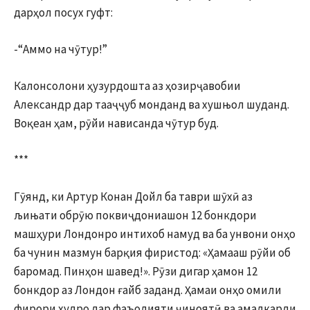
дарҳол посух гуфт:
-“Аммо на чӯтур!”
Калонсолони ҳузурдошта аз ҳозирҷавобии
Александр дар тааҷҷуб монданд ва хушњол шуданд.
Воқеан ҳам, рӯйи нависанда чӯтур буд.
***
Гӯянд, ки Артур Конан Дойл ба таври шӯхӣ аз
љињати обрӯю поквиҷдониашон 12 бонкдори
машҳури Лондонро интихоб намуд ва ба унвони онҳо
ба чунин мазмун барқия фиристод: «Ҳамааш рӯйи об
баромад. Пинҳон шавед!». Рӯзи дигар ҳамон 12
бонкдор аз Лондон ғайб заданд. Ҳамаи онҳо омили
фирори худро дар фаъолияти ҷиноятӣ ва амалкарди