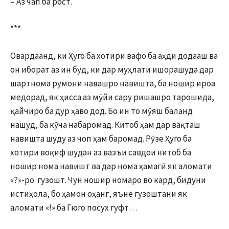
– Аз чап ба рост.
***
Овардаанд, ки Ҳуго ба хотири вафо ба аҳди додааш ва
он иборат аз ин буд, ки дар муҳлати ишорашуда дар
шартнома румони навашро навишта, ба ношир ироа
медорад, як ҳисса аз мӯйи сару ришашро тарошида,
қайчиро ба дур ҳаво дод. Бо ин то мӯяш баланд
нашуд, ба кӯча набаромад. Китоб ҳам дар вақташ
навишта шуду аз чоп ҳам баромад. Рӯзе Ҳуго ба
хотири воқиф шудан аз вазъи савдои китоб ба
ношир нома навишт ва дар нома ҳамагӣ як аломати
«?»-ро гузошт. Чун ношир номаро во кард, бидуни
истиҳола, бо ҳамон оҳанг, яъне гузоштани як
аломати «!» ба Гюго посух гуфт…