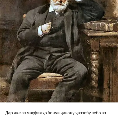
Дар яке аз маҳфилҳо бонуи ҷавону ҷаззобу зебо аз