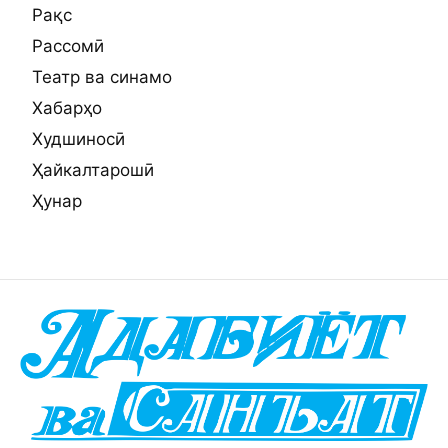
Рақс
Рассомӣ
Театр ва синамо
Хабарҳо
Худшиносӣ
Ҳайкалтарошӣ
Ҳунар