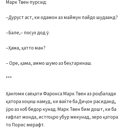
Марк Твен пурсид:
–Дуруст аст, ки одамон аз маймун пайдо шудаанд?
–Бале,– посух дод ӯ.
–Ҳама, ҳатто ман?
– Оре, ҳама, аммо шумо аз беҳтаринаш.
***
Ҳангоми саёҳати Фаронса Марк Твен аз роҳбалади
қатора хоҳиш намуд, ки ваќте ба Диҷон расиданд,
ӯро аз хоб бедор кунад. Марк Твен бим дошт, ки ба
ғафлат монда, истгоҳро убур мекунад, зеро қатора
то Порис мерафт.