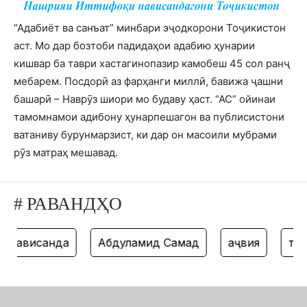
“Адабиёт ва санъат” минбари эҷодкорони Тоҷикистон
аст. Мо дар бозтоби падидаҳои адабию ҳунарии
кишвар ба таври хастагинопазир камобеш 45 сол ранҷ
мебарем. Посдорӣ аз фарҳанги миллӣ, бавижа ҷашни
башарӣ – Наврӯз шиори мо будаву ҳаст. “АС” ойинаи
тамомнамои адибону ҳунарпешагон ва публисистони
ватаниву бурунмарзист, ки дар он масоили мубрами
рӯз матраҳ мешавад.
# РАВАНДҲО
ависанда
Абдулҳамид Самад
ҳаҷвия
танз