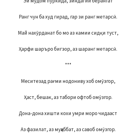
Эй мудом пуркида, зиндагии берангат
Ранг чун ба худ гирад, гар зи ранг метарсӣ.
Май нахӯрданат бо мо аз камии сидқи туст,
Ҳарфи шаръро бигзор, аз шаранг метарсӣ.
***
Меситезад рағми нодониву хоб омӯзгор,
Ҳаст, бешак, аз табори офтоб омӯзгор.
Дона-дона хишти кохи умри моро чидааст
Аз фазилат, аз муҳаббат, аз савоб омӯзгор.