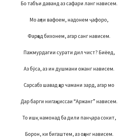
Бо табъи даванд аз сафари ланг нависем.
Мо аҳли вафоем, надонем ҷафоро,
Фарҳод бихонем, агар санг нависем.
Пажмурдагии сурати дил чист? Биёед,
Аз бӯса, аз ин душмани ожанг нависем.
Сарсабз шавад ҳар чамани зард, агар мо
Дар барги нигаҳ қиссаи “Аржанг” нависем.
То ишқ намонад ба дили панҷара сокит,
Борон, ки бигаштем, аз оҳанг нависем.