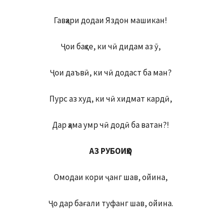
Гавҳари додаи Яздон машикан!
Ҷои баҳсе, ки чӣ дидам аз ӯ,
Ҷои даъвӣ, ки чӣ додаст ба ман?
Пурс аз худ, ки чӣ хидмат кардӣ,
Дар ҳама умр чӣ додӣ ба ватан?!
АЗ РУБОИҲО
Омодаи кори ҷанг шав, ойина,
Ҷо дар бағали туфанг шав, ойина.