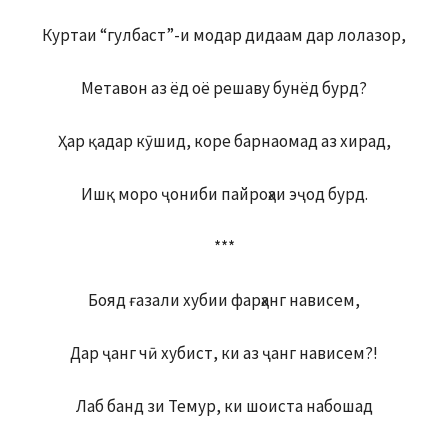
Куртаи “гулбаст”-и модар дидаам дар лолазор,
Метавон аз ёд оё решаву бунёд бурд?
Ҳар қадар кӯшид, коре барнаомад аз хирад,
Ишқ моро ҷониби пайроҳаи эҷод бурд.
***
Бояд ғазали хубии фарҳанг нависем,
Дар ҷанг чӣ хубист, ки аз ҷанг нависем?!
Лаб банд зи Темур, ки шоиста набошад