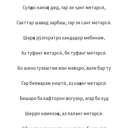
Сулҳро нахоҳӣ дид, гар зи ҷанг метарсӣ,
Сахттар шавад зарбаш, гар зи санг метарсӣ.
Шарҳи рӯзгоратро хандадор мебинам,
Аз туфанг метарсӣ, бе туфанг метарсӣ.
Бо шино гузаштам ман мавҷро, вале бар ту
Гар биёварам киштӣ, аз наҳанг метарсӣ.
Бешаро ба кафторон вогузор, агар бо худ
Шерро намехоҳӣ, аз паланг метарсӣ.