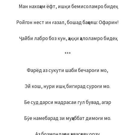
Ман нахоҳам ёфт, ишқи бемисоламро бидеҳ.
Ройгон нест ин ғазал, бошад баҳояш: Офарин!
Ҷайби лабро боз кун, ҳаққи ҳалоламро бидеҳ.
***
Фарёд аз сукути шаби бечароғи мо,
Эй кош, нури ишқ бигирад суроғи мо.
Бе суд дарси мадрасаи гул бувад, агар
Бӯе намебарад зи муҳаббат димоғи мо.
Аз бозмондаҳои ҳавасҳову орзу