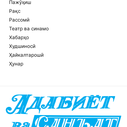
Пажӯҳиш
Рақс
Рассомӣ
Театр ва синамо
Хабарҳо
Худшиносӣ
Ҳайкалтарошӣ
Ҳунар