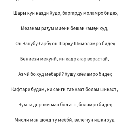
Шарм кун назди Худо, баргарду моламро бидеҳ.
Мезанам раҳгум миёни бешаи ғамҳои худ,
Он Ҷанубу Ғарбу он Шарқу Шимоламро бидеҳ.
Бениёзи мекунӣ, ин қадр агар ворастаӣ,
Аз чӣ бо худ мебарӣ? Ҳушу хаёламро бидеҳ.
Кафтаре будам, ки санги таънаат болам шикаст,
Ҷумла дороии ман бол аст, боламро бидеҳ.
Мисли ман шояд ту меёбӣ, вале чун ишқи худ