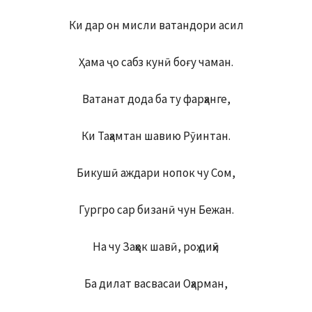
Ки дар он мисли ватандори асил
Ҳама ҷо сабз кунӣ боғу чаман.
Ватанат дода ба ту фарҳанге,
Ки Таҳамтан шавию Рӯинтан.
Бикушӣ аждари нопок чу Сом,
Гургро сар бизанӣ чун Бежан.
На чу Заҳҳок шавӣ, роҳ диҳӣ
Ба дилат васвасаи Оҳарман,