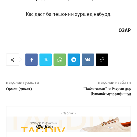
Кас даст ба пешонии хуршед набурд.
ОЗАР
мақолаи гузашта
мақолаи навбатӣ
Ормон (ҳикоя)
“Набзи замон”-и Раҳимӣ дар
Душанбе муаррифӣ шуд
- Таблиғ -