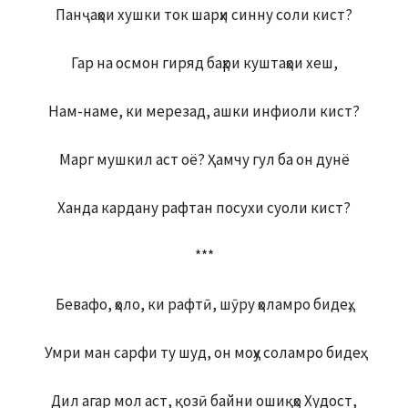
Панҷаҳои хушки ток шарҳи синну соли кист?
Гар на осмон гиряд баҳри куштаҳои хеш,
Нам-наме, ки мерезад, ашки инфиоли кист?
Марг мушкил аст оё? Ҳамчу гул ба он дунё
Ханда кардану рафтан посухи суоли кист?
***
Бевафо, ҳоло, ки рафтӣ, шӯру ҳоламро бидеҳ,
Умри ман сарфи ту шуд, он моҳу соламро бидеҳ.
Дил агар мол аст, қозӣ байни ошиқҳо Худост,