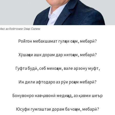
Акс аз бойгонии Озар Салим
Ройгон мебахшамат гулҳои оҳам, мебарӣ?
Хӯшаҳои ашк дорам дар нигоҳам, мебарӣ?
Гуфта будӣ, себ мехоҳам, вале арзону муфт,
Ин дили афтодаро аз рӯи роҳам мебарӣ?
Бонувонро навҷавонӣ медиҳад, аз қавми шеър
Юсуфи гумгаштае дорам ба чоҳам, мебарӣ?