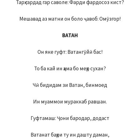
Тарҳ гардад гар саволе: Фарди фардосоз кист?
Мешавад аз матни он боло ҷавоб: Омӯзгор!
ВАТАН
Он яке гуфт: Ватангӯйӣ бас!
То ба кай ин ҳама бо меҳр сухан?
Чӣ бидидам зи Ватан, бинмоед
Ин муаммои мураккаб равшан.
Гуфтамаш: Ҷони бародар, додаст
Ватанат баҳри ту ин дашту даман,