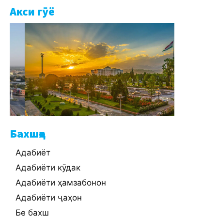
Акси гӯё
Бахшҳо
Адабиёт
Адабиёти кӯдак
Адабиёти ҳамзабонон
Адабиёти ҷаҳон
Бе бахш