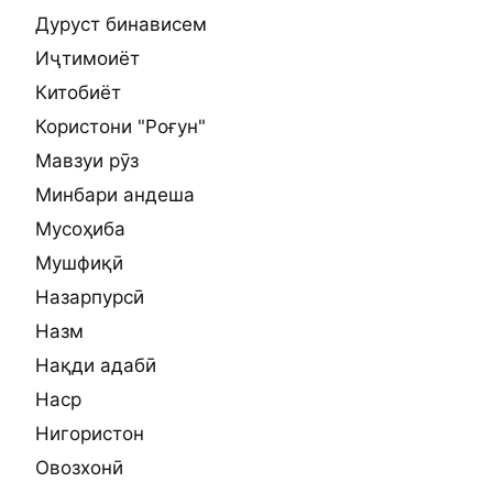
Дуруст бинависем
Иҷтимоиёт
Китобиёт
Користони "Роғун"
Мавзуи рӯз
Минбари андеша
Мусоҳиба
Мушфиқӣ
Назарпурсӣ
Назм
Нақди адабӣ
Наср
Нигористон
Овозхонӣ