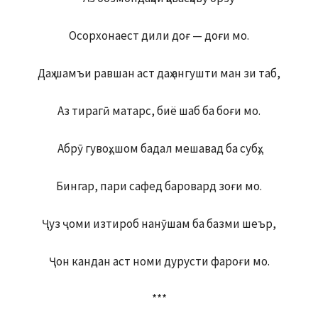
Осорхонаест дили доғ — доғи мо.
Даҳ шамъи равшан аст даҳ ангушти ман зи таб,
Аз тирагӣ матарс, биё шаб ба боғи мо.
Абрӯ гувоҳ, шом бадал мешавад ба субҳ,
Бингар, пари сафед баровард зоғи мо.
Ҷуз ҷоми изтироб нанӯшам ба базми шеър,
Ҷон кандан аст номи дурусти фароғи мо.
***