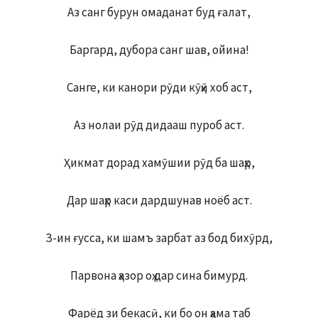
Аз санг бурун омаданат буд ғалат,
Баргард, дубора санг шав, ойина!
Санге, ки канори рӯди кӯҳӣ хоб аст,
Аз нолаи рӯд дидааш пуроб аст.
Ҳикмат дорад хамӯшии рӯд ба шаҳр,
Дар шаҳр каси дардшунав ноёб аст.
З-ин ғусса, ки шамъ зарбат аз бод бихӯрд,
Парвона ҳазор оҳ дар сина бимурд.
Фарёд зи бекасӣ, ки бо он ҳама таб