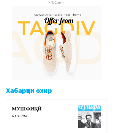
- Таблиғ -
Хабарҳои охир
МУШФИҚӢ
03.08.2026