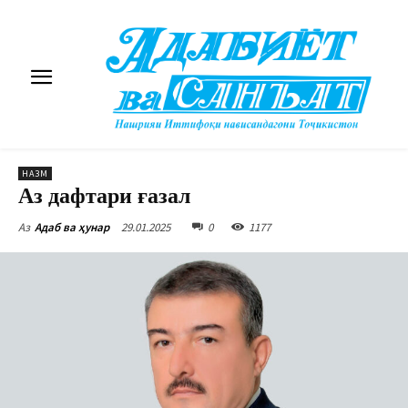
НАЗМ
Аз дафтари ғазал
29.01.2025
0
1177
Аз
Адаб ва ҳунар