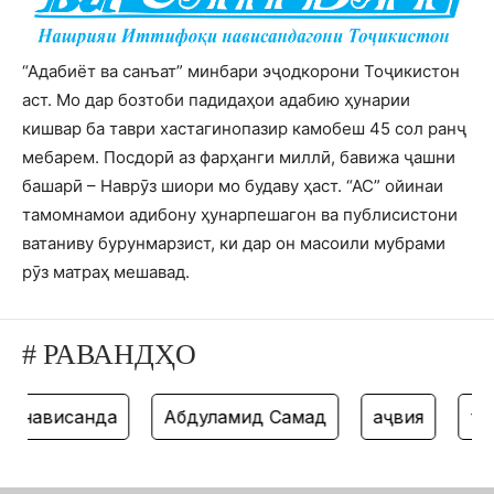
“Адабиёт ва санъат” минбари эҷодкорони Тоҷикистон
аст. Мо дар бозтоби падидаҳои адабию ҳунарии
кишвар ба таври хастагинопазир камобеш 45 сол ранҷ
мебарем. Посдорӣ аз фарҳанги миллӣ, бавижа ҷашни
башарӣ – Наврӯз шиори мо будаву ҳаст. “АС” ойинаи
тамомнамои адибону ҳунарпешагон ва публисистони
ватаниву бурунмарзист, ки дар он масоили мубрами
рӯз матраҳ мешавад.
# РАВАНДҲО
ависанда
Абдулҳамид Самад
ҳаҷвия
танз