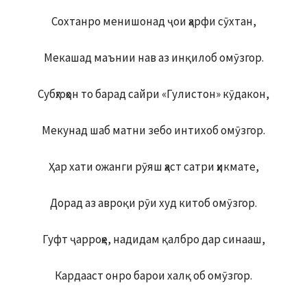
Сохтанро менишонад ҷои ҳарфи сӯхтан,
Мекашад маънии нав аз инқилоб омӯзгор.
Субҳгоҳон то барад сайри «Гулистон» кӯдакон,
Мекунад шаб матни зебо интихоб омӯзгор.
Ҳар хати ожанги рӯяш ҳаст сатри ҳикмате,
Дорад аз авроқи рӯи худ китоб омӯзгор.
Гуфт ҷарроҳе, надидам қалбро дар синааш,
Кардааст онро барои халқ об омӯзгор.