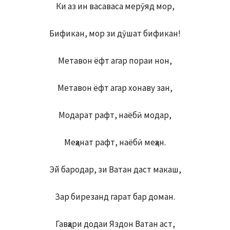
Ки аз ин васаваса мерӯяд мор,
Бификан, мор зи дӯшат бификан!
Метавон ёфт агар пораи нон,
Метавон ёфт агар хонаву зан,
Модарат рафт, наёбӣ модар,
Меҳанат рафт, наёбӣ меҳан.
Эй бародар, зи Ватан даст макаш,
Зар бирезанд гарат бар доман.
Гавҳари додаи Яздон Ватан аст,