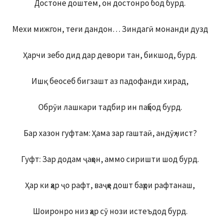
Достоне доштем, он достонро бод бурд.
Мехи мижгон, теғи дандон… Зиндагӣ монанди дузд
Ҳарчи зебо дид дар девори тан, бикшод, бурд.
Ишқ беосеб бигзашт аз падофанди хирад,
Обрӯи лашкари тадбир ин паҳбод бурд.
Бар хазон гуфтам: Ҳама зар гаштаӣ, андӯҳ чист?
Гуфт: Зар додам ҷаҳон, аммо сиришти шод бурд.
Ҳар ки ҳар ҷо рафт, ваҷҳе дошт баҳри рафтанаш,
Шоиронро низ ҳар сӯ нози истеъдод бурд.