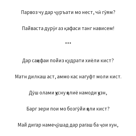
Парвоз чу дар ҷуръати мо нест, чӣ гӯям?
Пайваста дурӯғ аз қафаси танг нависем!
***
Дар саҳифаи пойиз қудрати хиёли кист?
Матн дилкаш аст, аммо кас нагуфт моли кист.
Дӯш олами ҳусну ҳолиё намоди ҳузн,
Барг зери пои мо бозгӯйи ҳоли кист?
Май дигар намеҷӯшад дар рагаш ба ҷои хун,