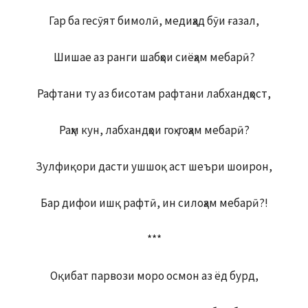
Гар ба гесӯят бимолӣ, медиҳад бӯи ғазал,
Шишае аз ранги шабҳои сиёҳам мебарӣ?
Рафтани ту аз бисотам рафтани лабхандҳост,
Раҳм кун, лабхандҳои гоҳ-гоҳам мебарӣ?
Зулфиқори дасти ушшоқ аст шеъри шоирон,
Бар дифои ишқ рафтӣ, ин силоҳам мебарӣ?!
***
Оқибат парвози моро осмон аз ёд бурд,