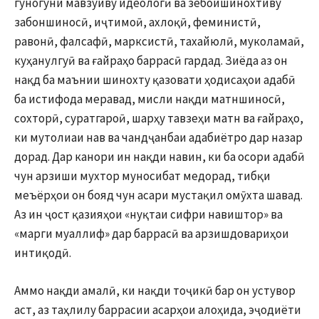
гуногуни мавзуиву идеологӣ ва зебоишинохтиву
забоншиносӣ, иҷтимоӣ, ахлоқӣ, феминистӣ,
равонӣ, фалсафӣ, марксистӣ, тахайюлӣ, муколамаӣ,
куҳанулгуӣ ва ғайраҳо баррасӣ гардад. Зиёда аз он
нақд ба маънии шинохту қазовати ҳодисаҳои адабӣ
ба истифода меравад, мисли нақди матншиносӣ,
сохторӣ, суратгароӣ, шарҳу тавзеҳи матн ва ғайраҳо,
ки мутолиаи нав ва чандҷанбаи адабиётро дар назар
дорад. Дар канори ин нақди навин, ки ба осори адабӣ
чун арзиши мухтор муносибат медорад, тибқи
меъёрҳои он бояд чун асари мустақил омӯхта шавад.
Аз ин ҷост қазияҳои «нуқтаи сифри навиштор» ва
«марги муаллиф» дар баррасӣ ва арзишдовариҳои
интиқодӣ.
Аммо нақди амалӣ, ки нақди тоҷикӣ бар он устувор
аст, аз таҳлилу баррасии асарҳои алоҳида, эҷодиёти