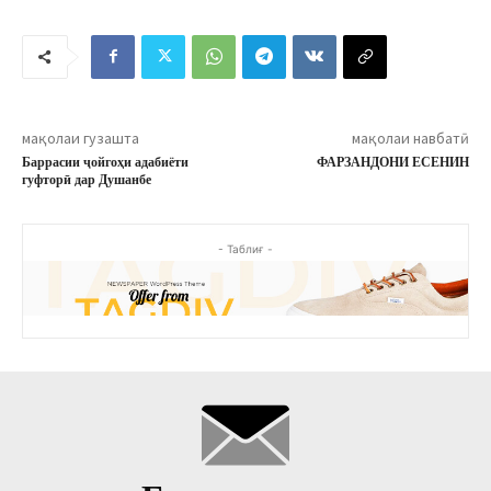
мақолаи гузашта
мақолаи навбатӣ
Баррасии ҷойгоҳи адабиёти
ФАРЗАНДОНИ ЕСЕНИН
гуфторӣ дар Душанбе
- Таблиғ -