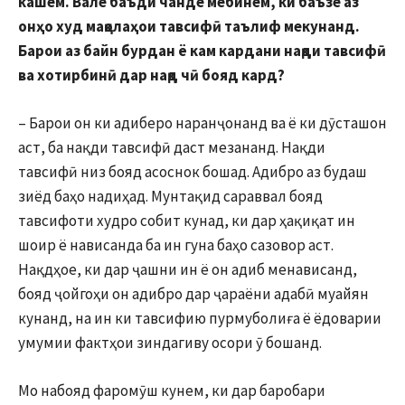
кашем. Вале баъди чанде мебинем, ки баъзе аз
онҳо худ мақолаҳои тавсифӣ таълиф мекунанд.
Барои аз байн бурдан ё кам кардани нақди тавсифӣ
ва хотирбинӣ дар нақд чӣ бояд кард?
– Барои он ки адиберо наранҷонанд ва ё ки дӯсташон
аст, ба нақди тавсифӣ даст мезананд. Нақди
тавсифӣ низ бояд асоснок бошад. Адибро аз будаш
зиёд баҳо надиҳад. Мунтақид сараввал бояд
тавсифоти худро собит кунад, ки дар ҳақиқат ин
шоир ё нависанда ба ин гуна баҳо сазовор аст.
Нақдҳое, ки дар ҷашни ин ё он адиб менависанд,
бояд ҷойгоҳи он адибро дар ҷараёни адабӣ муайян
кунанд, на ин ки тавсифию пурмуболиға ё ёдоварии
умумии фактҳои зиндагиву осори ӯ бошанд.
Мо набояд фаромӯш кунем, ки дар баробари