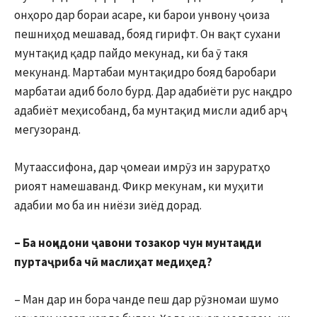
онҳоро дар бораи асаре, ки барои унвону ҷоиза
пешниҳод мешавад, бояд гирифт. Он вақт сухани
мунтақид қадр пайдо мекунад, ки ба ӯ такя
мекунанд. Мартабаи мунтақидро бояд баробари
марбатаи адиб боло бурд. Дар адабиёти рус нақдро
адабиёт меҳисобанд, ба мунтақид мисли адиб арҷ
мегузоранд.
Мутаассифона, дар ҷомеаи имрӯз ин заруратҳо
риоят намешаванд. Фикр мекунам, ки муҳити
адабии мо ба ин ниёзи зиёд дорад.
– Ба
ноқидон
и ҷавони тозакор чун мунтақиди
пуртаҷриба чӣ маслиҳат медиҳед?
– Ман дар ин бора чанде пеш дар рӯзномаи шумо