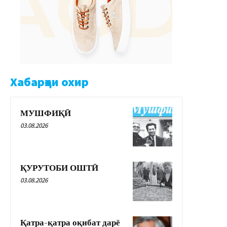
Хабарҳои охир
МУШФИҚӢ
03.08.2026
ҚУРУТОБИ ОШТӢ
03.08.2026
Қатра-қатра оқибат дарё