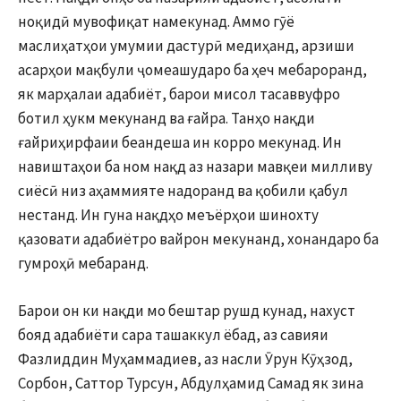
ноқидӣ мувофиқат намекунад. Аммо гӯё
маслиҳатҳои умумии дастурӣ медиҳанд, арзиши
асарҳои мақбули ҷомеашударо ба ҳеч мебароранд,
як марҳалаи адабиёт, барои мисол тасаввуфро
ботил ҳукм мекунанд ва ғайра. Танҳо нақди
ғайриҳирфаии беандеша ин корро мекунад. Ин
навиштаҳои ба ном нақд аз назари мавқеи милливу
сиёсӣ низ аҳаммияте надоранд ва қобили қабул
нестанд. Ин гуна нақдҳо меъёрҳои шинохту
қазовати адабиётро вайрон мекунанд, хонандаро ба
гумроҳӣ мебаранд.
Барои он ки нақди мо бештар рушд кунад, нахуст
бояд адабиёти сара ташаккул ёбад, аз савияи
Фазлиддин Муҳаммадиев, аз насли Ӯрун Кӯҳзод,
Сорбон, Саттор Турсун, Абдулҳамид Самад як зина