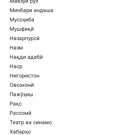
Мавзуи рӯз
Минбари андеша
Мусоҳиба
Мушфиқӣ
Назарпурсӣ
Назм
Нақди адабӣ
Наср
Нигористон
Овозхонӣ
Пажӯҳиш
Рақс
Рассомӣ
Театр ва синамо
Хабарҳо