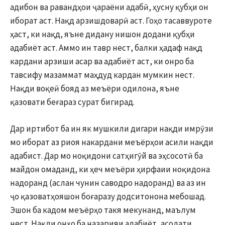
адибон ва равандҳои ҷараёни адабӣ, ҳусну қубҳи он
иборат аст. Нақд арзишдоварӣ аст. Гоҳо тасаввуроте
ҳаст, ки нақд, яъне дидану нишон додани қубҳи
адабиёт аст. Аммо ин тавр нест, балки ҳадаф нақд
кардани арзиши асар ва адабиёт аст, ки онро ба
тавсифу мазаммат маҳдуд кардан мумкин нест.
Нақди воқеӣ бояд аз меъёри одилона, яъне
қазовати беғараз сурат бигирад.
Дар иртибот ба ин як мушкили дигари нақди имрӯзи
мо иборат аз риоя накардани меъёрҳои асили нақди
адабист. Дар мо ноқидони сатҳигӯй ва эҳсосотӣ ба
майдон омаданд, ки ҳеч меъёри ҳирфаии ноқидона
надоранд (аслан чунин саводро надоранд) ва аз ин
ҷо қазоватҳояшон боғаразу додситонона мебошад.
Эшон ба кадом меъёрҳо такя мекунанд, маълум
нест. Нақди онҳо ба назарияи адабиёт, асолати