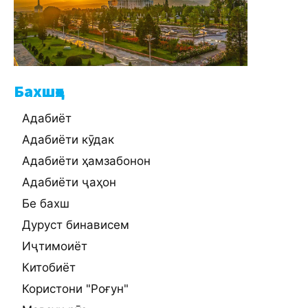
Бахшҳо
Адабиёт
Адабиёти кӯдак
Адабиёти ҳамзабонон
Адабиёти ҷаҳон
Бе бахш
Дуруст бинависем
Иҷтимоиёт
Китобиёт
Користони "Роғун"