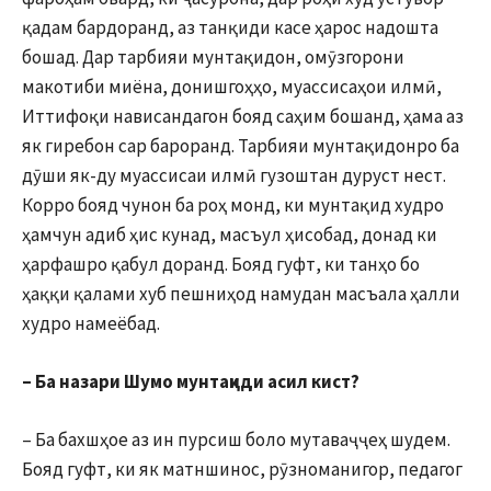
қадам бардоранд, аз танқиди касе ҳарос надошта
бошад. Дар тарбияи мунтақидон, омӯзгорони
макотиби миёна, донишгоҳҳо, муассисаҳои илмӣ,
Иттифоқи нависандагон бояд саҳим бошанд, ҳама аз
як гиребон сар бароранд. Тарбияи мунтақидонро ба
дӯши як-ду муассисаи илмӣ гузоштан дуруст нест.
Корро бояд чунон ба роҳ монд, ки мунтақид худро
ҳамчун адиб ҳис кунад, масъул ҳисобад, донад ки
ҳарфашро қабул доранд. Бояд гуфт, ки танҳо бо
ҳаққи қалами хуб пешниҳод намудан масъала ҳалли
худро намеёбад.
– Ба назари Шумо мунтақиди асил кист?
– Ба бахшҳое аз ин пурсиш боло мутаваҷҷеҳ шудем.
Бояд гуфт, ки як матншинос, рӯзноманигор, педагог