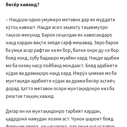
бисёр каманд?
– Нақдҳои одию умумиро метавон дар як муддати
кӯтоҳ навишт. Нақди асил заҳмату таҳаммулро
тақозо мекунад. Барои сеҷилдаи як нависандаро
нақд кардан вақти зиёде сарф мешавад. Зеро барои
ба умқи асар рафтан на як бор, балки онро ду-се бор
бояд хонд, хубу бадашро муайян кард. Нақди адабии
мо ба назму наср пойбанд мондааст. Бояд адабиёти
кӯдак ва драмаҳоро нақд кард. Имрӯз ҷомеаи мо ба
мунтақиди адабиёти кӯдак ва драма бисёр эҳтиёҷ
дорад. Ҳатто метавон осори мунтақидонро низ ба
риштаи таҳқиқ кашид.
Дигар ин ки мунтақидонро тарбият кардан,
қадрдонӣ намудан лозим аст. Чунон шароит бояд
фароҳам овард, ки ҷасурона, дар роҳи худ устувор