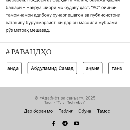
башарӣ – Наврӯз шиори мо будаву ҳаст. “АС” ойинаи
тамомнамои адибону ҳунарпешагон ва публисистони
ватаниву бурунмарзист, ки дар он масоили мубрами
рӯз матраҳ мешавад.
# РАВАНДҲО
нда
Абдулҳамид Самад
ҳаҷвия
танз
ха
© «Адабиёт ва санъат», 2025
Таҳияи "
Turon Technology
"
Дар бораи мо
Таблиғ
Обуна
Тамос