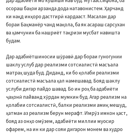
дар адабиёти мо кӯшиши нав буд. Мутаассифона, ба
осораш баҳои арзанда дода натавонистем. Ҳарчанд
ки нақд инҳоро дастгирӣ кардааст. Масалан дар
бораи Баҳманёр чанд мақола, ба як асараш сарсухан
ва ҳамчунин ба нашриёт тақризи мусбат навишта
будам.
Дар адабиётшиносии шӯравӣ дар бораи гуногунии
шаклу услуб дар реализми сотсиалистӣ масъала
матраҳ шуда буд. Диданд, ки бо қолаби реализми
сотсиалистӣ масъала ҳал намешавад. Бояд шаклу
услуби дигар пайдо шавад. Бо ин роҳ ба адабиёти
ҷаҳонӣ пайванд хӯрдан мумкин буд. Агар реализм на
қолабии сотсиалистӣ, балки реализми амиқ мешуд,
ҳатман аз реализм берун мерафт. Имрӯз имкон ҳаст,
бояд аз онҳо омӯзем, адабиёти миллии муосир
офарем, на ин ки дар сояи дигарон монем ва худро