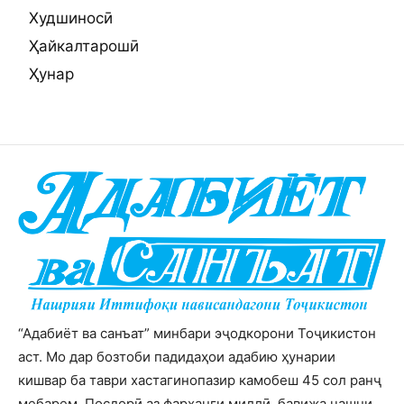
Худшиносӣ
Ҳайкалтарошӣ
Ҳунар
“Адабиёт ва санъат” минбари эҷодкорони Тоҷикистон
аст. Мо дар бозтоби падидаҳои адабию ҳунарии
кишвар ба таври хастагинопазир камобеш 45 сол ранҷ
мебарем. Посдорӣ аз фарҳанги миллӣ, бавижа ҷашни