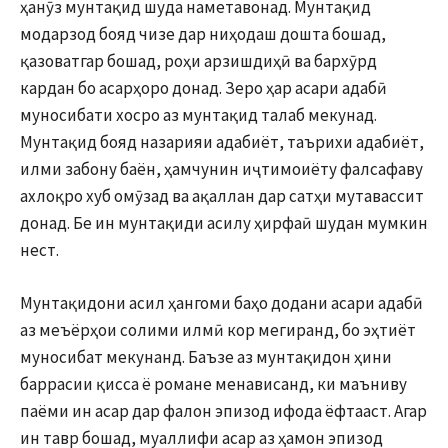
ҳанӯз мунтақид шуда наметавонад. Мунтақид
модарзод бояд чизе дар ниҳодаш дошта бошад,
қазоватгар бошад, роҳи арзишдиҳӣ ва бархӯрд
кардан бо асарҳоро донад. Зеро ҳар асари адабӣ
муносибати хосро аз мунтақид талаб мекунад.
Мунтақид бояд назарияи адабиёт, таърихи адабиёт,
илми забону баён, ҳамчунин иҷтимоиёту фалсафаву
ахлоқро хуб омӯзад ва ақаллан дар сатҳи мутавассит
донад. Бе ин мунтақиди асилу ҳирфаӣ шудан мумкин
нест.
Мунтақидони асил ҳангоми баҳо додани асари адабӣ
аз меъёрҳои солими илмӣ кор мегиранд, бо эҳтиёт
муносибат мекунанд. Баъзе аз мунтақидон ҳини
баррасии қисса ё романе менависанд, ки маъниву
паёми ин асар дар фалон эпизод ифода ёфтааст. Агар
ин тавр бошад, муаллифи асар аз ҳамон эпизод