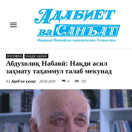
МУСОҲИБА
НАҚДИ АДАБӢ
Абдухолиқ Набавӣ: Нақди асил
заҳмату таҳаммул талаб мекунад
28.02.2025
0
732
Аз
Адаб ва ҳунар