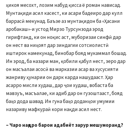
ҳикоя месохт, лозим набуд қисса ё роман нависад.
Мунтақиди асил касест, ки асари бадеиро дар кулл
баррасӣ мекунад. Баъзе аз мунтақидон ба «Ҳасани
аробакаш»-и устод Мирзо Турсунзода эрод
гирифтанд, ки он ноқис аст, муборизаи синфӣ дар
он нест ва ниҳоят дар зиндагии сотсиолистӣ
иштирок намекунад, бинобар бояд мукаммал бошад.
Ин эрод, ба назари ман, қобили қабул нест, зеро дар
он масъалаи асосӣ ва марказии асар ва хусусияти
жанриву ҳунарии он дарк карда нашудааст. Ҳар
асарро мисли худаш, дар ҷои худаш, вобаста ба
мавзуъ, масъалае, ки адиб дар он гузоштааст, бояд
баҳо дода шавад. Ин гуна баҳо доданҳои умумии
назариву мафкураӣ кори нақди асил нест.
– Чаро нақдро барои адабиёт зарур мешуморанд?