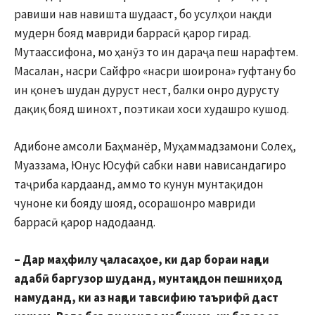
равиши нав навишта шудааст, бо усулҳои нақди
мудерн бояд мавриди баррасӣ қарор гирад.
Мутаассифона, мо ҳанӯз то ин дараҷа пеш нарафтем.
Масалан, насри Сайфро «насри шоирона» гуфтану бо
ин қонеъ шудан дуруст нест, балки онро дурусту
дақиқ бояд шинохт, поэтикаи хоси худашро кушод.
Адибоне амсоли Баҳманёр, Муҳаммадзамони Солеҳ,
Муаззама, Юнус Юсуфӣ сабки нави нависандагиро
таҷриба кардаанд, аммо то кунун мунтақидон
чуноне ки бояду шояд, осорашонро мавриди
баррасӣ қарор надодаанд.
– Дар маҳфилу ҷаласаҳое, ки дар бораи нақди
адабӣ баргузор шуданд, мунтақидон пешниҳод
намуданд, ки аз нақди тавсифию таърифӣ даст