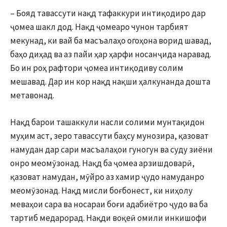
– Бояд тавассути нақд тафаккури интиқодиро дар
ҷомеа шакл дод. Нақд ҷомеаро чунон тарбият
мекунад, ки вай ба масъалаҳо огоҳона ворид шавад,
баҳо диҳад ва аз пайи ҳар ҳарфи носанҷида наравад.
Бо ин роҳ рафтори ҷомеа интиқодиву солим
мешавад. Дар ин кор нақд нақши ҳалкунанда дошта
метавонад.
Нақд барои ташаккули насли солими мунтақидон
муҳим аст, зеро тавассути баҳсу мунозира, қазоват
намудан дар сари масъалаҳои гуногун ва суду зиёни
онро меомӯзонад. Нақд ба ҷомеа арзишдоварӣ,
қазоват намудан, мӯйро аз хамир ҷудо намуданро
меомӯзонад. Нақд мисли боғбонест, ки ниҳолу
меваҳои сара ва носараи боғи адабиётро ҷудо ва ба
тартиб медарорад. Нақди воқеӣ омили инкишофи