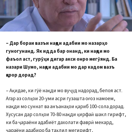
– Дар бораи вазъи нақди адабии мо назарҳо
гуногунанд. Як идда бар онанд, ки нақди мо
фаъол аст, гурӯҳи дигар акси онро мегӯянд. Ба
назари Шумо, нақди адабии мо дар кадом вазъ
қарор дорад?
– Ақидае, ки гӯё нақди мо вуҷуд надорад, бепоя аст.
Агар аз солҳои 20-уми асри гузашта оғоз намоем,
нақди мо суннат ва анъанаҳои қариб 100-сола дорад.
Хусусан дар солҳои 70-80 нақди ҳирфаӣ шакл гирифт,
ки ба ҷараёни адабиёт дахолати фаврӣ мекард,
ҷараёни адабиро ба таҳлил мегирифт,