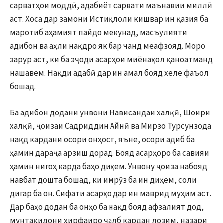
сарватҳои моддӣ, адабиёт сарвати маънавии миллӣ
аст. Хоса дар замони Истиқлоли кишвар ин қазия ба
маротиб аҳамият пайдо мекунад, масъулияти
адибон ва аҳли нақдро як бар чанд меафзояд. Моро
зарур аст, ки ба эҷоди асарҳои миёнаҳол қаноатманд
нашавем. Нақди адабӣ дар ин амал бояд хеле фаъол
бошад.
Ба адибон додани унвони Нависандаи халқӣ, Шоири
халқӣ, ҷоизаи Садриддин Айнӣ ва Мирзо Турсунзода
нақд кардани осори онҳост, яъне, осори адиб ба
ҳамин дараҷа арзиш дорад. Бояд асарҳоро ба савияи
ҳамин нигоҳ карда баҳо диҳем. Унвону ҷоиза набояд
навбат дошта бошад, ки имрӯз ба ин диҳем, соли
дигар ба он. Сифати асарҳо дар ин маврид муҳим аст.
Дар баҳо додан ба онҳо ба нақд бояд афзалият дод,
мунтақидони ҳирфаиро ҷалб кардан лозим, назари