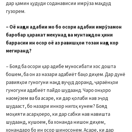
дар ҳамин ҳудуди соданависии имрӯза маҳдуд
гузорем.
– Оё нақди адабии мо бо осори адабии имрӯзамон
баробар ҳаракат мекунад ва мунтақидон ҳини
баррасии ин осор оё аз равишҳои тозаи нақд кор
мегиранд?
– Бояд ба осори ҳар адибе муносибати хос дошта
бошем, ба он аз назари адабиёт баҳо диҳем. Дар дунё
равияҳои гуногуни нақд вуҷуд доранд, ҷараёнҳои
гуногуни адабиёт пайдо шудаанд. Чаро онҳоро
наомӯзем ва ба асаре, ки дар қолаби нав эҷод
шудааст, бо назари инкор нигоҳ кунем? Бояд
моҳияти асарҳоеро, ки дар сабки нав навишта
шудаанд, кушоем, ба хонанда нишон диҳем,
хонандаро бо ин осор шиносонем. Асаре, ки дар