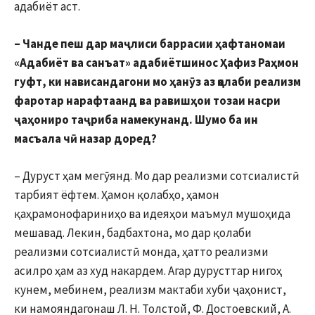
адабиёт аст.
– Чанде пеш дар маҷлиси баррасии ҳафтаномаи
«Адабиёт ва санъат» адабиётшинос Ҳафиз Раҳмон
гуфт, ки нависандагони мо ҳанӯз аз қолаби реализм
фаротар нарафтаанд ва равишҳои тозаи насри
ҷаҳониро таҷриба намекунанд. Шумо ба ин
масъала чӣ назар доред?
– Дуруст ҳам мегӯянд. Мо дар реализми сотсиалистӣ
тарбият ёфтем. Ҳамон қолабҳо, ҳамон
қаҳрамонофариниҳо ва идеяҳои маъмул мушоҳида
мешавад. Лекин, бадбахтона, мо дар қолаби
реализми сотсиалистӣ монда, ҳатто реализми
асилро ҳам аз худ накардем. Агар дурусттар нигоҳ
кунем, мебинем, реализм мактаби хуби ҷаҳонист,
ки намояндагонаш Л. Н. Толстой, Ф. Достоевский, А.