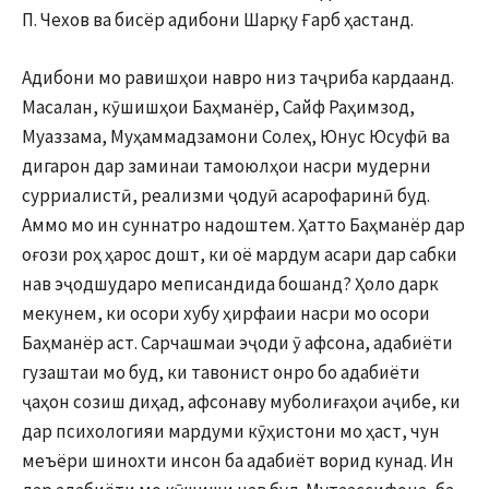
П. Чехов ва бисёр адибони Шарқу Ғарб ҳастанд.
Адибони мо равишҳои навро низ таҷриба кардаанд.
Масалан, кӯшишҳои Баҳманёр, Сайф Раҳимзод,
Муаззама, Муҳаммадзамони Солеҳ, Юнус Юсуфӣ ва
дигарон дар заминаи тамоюлҳои насри мудерни
сурриалистӣ, реализми ҷодуӣ асарофаринӣ буд.
Аммо мо ин суннатро надоштем. Ҳатто Баҳманёр дар
оғози роҳ ҳарос дошт, ки оё мардум асари дар сабки
нав эҷодшударо меписандида бошанд? Ҳоло дарк
мекунем, ки осори хубу ҳирфаии насри мо осори
Баҳманёр аст. Сарчашмаи эҷоди ӯ афсона, адабиёти
гузаштаи мо буд, ки тавонист онро бо адабиёти
ҷаҳон созиш диҳад, афсонаву муболиғаҳои аҷибе, ки
дар психологияи мардуми кӯҳистони мо ҳаст, чун
меъёри шинохти инсон ба адабиёт ворид кунад. Ин