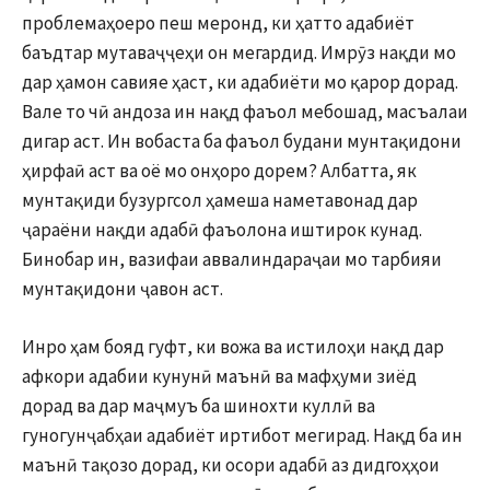
проблемаҳоеро пеш меронд, ки ҳатто адабиёт
баъдтар мутаваҷҷеҳи он мегардид. Имрӯз нақди мо
дар ҳамон савияе ҳаст, ки адабиёти мо қарор дорад.
Вале то чӣ андоза ин нақд фаъол мебошад, масъалаи
дигар аст. Ин вобаста ба фаъол будани мунтақидони
ҳирфаӣ аст ва оё мо онҳоро дорем? Албатта, як
мунтақиди бузургсол ҳамеша наметавонад дар
ҷараёни нақди адабӣ фаъолона иштирок кунад.
Бинобар ин, вазифаи аввалиндараҷаи мо тарбияи
мунтақидони ҷавон аст.
Инро ҳам бояд гуфт, ки вожа ва истилоҳи нақд дар
афкори адабии кунунӣ маънӣ ва мафҳуми зиёд
дорад ва дар маҷмуъ ба шинохти куллӣ ва
гуногунҷабҳаи адабиёт иртибот мегирад. Нақд ба ин
маънӣ тақозо дорад, ки осори адабӣ аз дидгоҳҳои