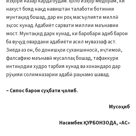
изҳори назар карда будам. Ҳоло изҳор медорам, ки
нахуст бояд нақд навиштан талаботи ботинии
мунтақид бошад, дар ин роҳ масъулияти миллӣ
эҳсос кунад. Адабиёт сарвати миллии маънавии
мост. Мунтақид дарк кунад, ки баробари адиб барои
ба вуҷуд овардани адабиёти асил муваззаф аст.
Зиёда аз он, бо донишҳои суханшиносӣ, иҷтимоӣ,
фалсафию маънавӣ мусаллаҳ бошад, тафаккури
интиқодии худро тарбия кунад ва хонандаро дар
рӯҳияи солимназарии адабӣ раҳнамо шавад.
– Сипос барои суҳбати ҷолиб.
Мусоҳиб
Насимбек ҚУРБОНЗОДА, «АС»