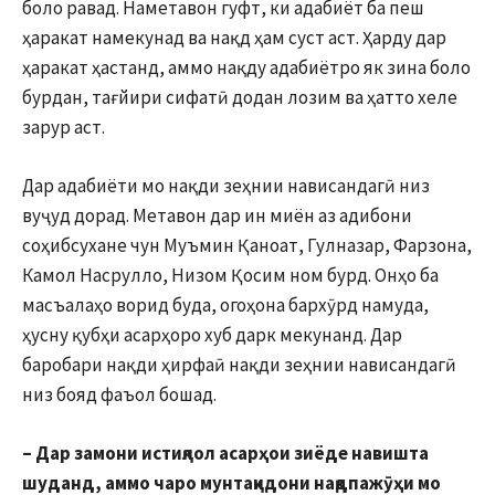
боло равад. Наметавон гуфт, ки адабиёт ба пеш
ҳаракат намекунад ва нақд ҳам суст аст. Ҳарду дар
ҳаракат ҳастанд, аммо нақду адабиётро як зина боло
бурдан, тағйири сифатӣ додан лозим ва ҳатто хеле
зарур аст.
Дар адабиёти мо нақди зеҳнии нависандагӣ низ
вуҷуд дорад. Метавон дар ин миён аз адибони
соҳибсухане чун Муъмин Қаноат, Гулназар, Фарзона,
Камол Насрулло, Низом Қосим ном бурд. Онҳо ба
масъалаҳо ворид буда, огоҳона бархӯрд намуда,
ҳусну қубҳи асарҳоро хуб дарк мекунанд. Дар
баробари нақди ҳирфаӣ нақди зеҳнии нависандагӣ
низ бояд фаъол бошад.
– Дар замони истиқлол асарҳои зиёде навишта
шуданд, аммо чаро мунтақидони нақдпажӯҳи мо