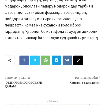
модарон, рисолати падару модарон дар тарбияи
фарзандон, эҳтироми фарзандон ба волидон,
пойдории оилаву иштироки фаъолона дар
пешрафти ҷомеа низ суханони воло иброз
гардиданд. Ҷавонон бо истифода аз ҳузури адибони
шинохтаи кишвар ба саволҳои худ ҷавоб гирифтанд.
мақолаи гузашта
мақолаи навбатӣ
“УМРИ ҶОВИДОНИ СЕҲРИ
Ҳамдилӣ бо ҳамзабонон
ҚАЛАМ”
- Таблиғ -