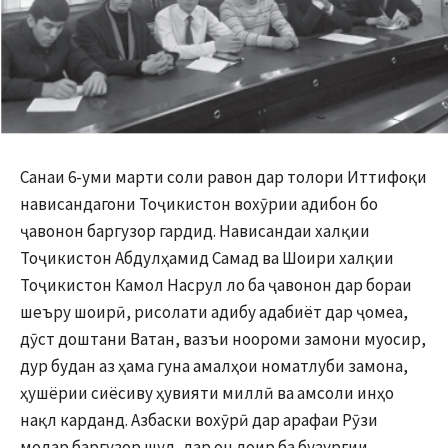
Санаи 6-уми марти соли равон дар толори Иттифоқи
нависандагони Тоҷикистон вохӯрии адибон бо
ҷавонон баргузор гардид. Нависандаи халқии
Тоҷикистон Абдулҳамид Самад ва Шоири халқии
Тоҷикистон Камол Насрул ло ба ҷавонон дар бораи
шеъру шоирӣ, рисолати адибу адабиёт дар ҷомеа,
дӯст доштани Ватан, вазъи ноороми замони муосир,
дур будан аз ҳама гуна амалҳои номатлуби замона,
ҳушёрии сиёсиву ҳувияти миллӣ ва амсоли инҳо
нақл карданд. Азбаски вохӯрӣ дар арафаи Рӯзи
модар баргузор шуд, дар он доир ба бузургии