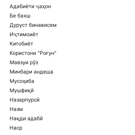
Адабиёти ҷаҳон
Бе бахш
Дуруст бинависем
Иҷтимоиёт
Китобиёт
Користони "Роғун"
Мавзуи рӯз
Минбари андеша
Мусоҳиба
Мушфиқӣ
Назарпурсӣ
Назм
Нақди адабӣ
Наср