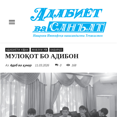
АДАБИЁТИ КӮДАК
МАВЗУИ РӮЗ
ХАБАРҲО
МУЛОҚОТ БО АДИБОН
11.03.2026
0
168
Аз
Адаб ва ҳунар