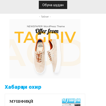
- Таблиғ -
Хабарҳои охир
МУШФИҚӢ