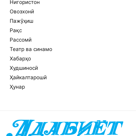
Нигористон
Овозхонӣ
Пажӯҳиш
Рақс
Рассомӣ
Театр ва синамо
Хабарҳо
Худшиносӣ
Ҳайкалтарошӣ
Ҳунар