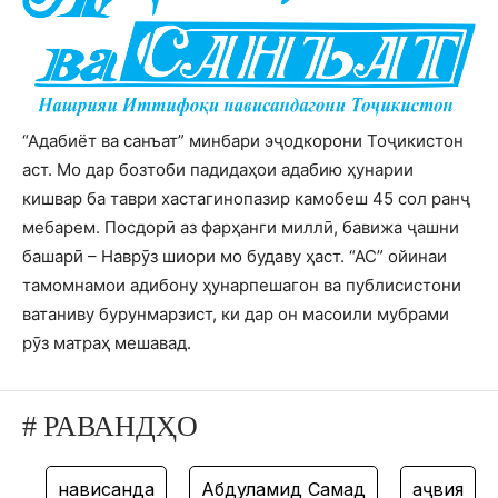
“Адабиёт ва санъат” минбари эҷодкорони Тоҷикистон
аст. Мо дар бозтоби падидаҳои адабию ҳунарии
кишвар ба таври хастагинопазир камобеш 45 сол ранҷ
мебарем. Посдорӣ аз фарҳанги миллӣ, бавижа ҷашни
башарӣ – Наврӯз шиори мо будаву ҳаст. “АС” ойинаи
тамомнамои адибону ҳунарпешагон ва публисистони
ватаниву бурунмарзист, ки дар он масоили мубрами
рӯз матраҳ мешавад.
# РАВАНДҲО
нависанда
Абдулҳамид Самад
ҳаҷвия