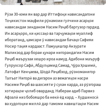
Рӯзи 30-юми ян вар дар Иттифоқи нависандагони
Тоҷикистон маҳфили рӯнамоии гулчини асарҳои
нависандаи зинданом Насим Раҷаб баргузор гардид.
Ин асарҳоро, ки қиссаҳо ва тарҷумаҳои муаллиф
иборатанд, ҳамсари ӯ нависандаи бачаҳо Сафияи
Носир таҳия кардааст. Пажуҳишгар Анзурати
Маликзод дар бораи ҳунари нигорандагии Насим
Раҷаб маърузаи хешро ироа намуд. Адибони маъруф
Гулрухсор Сафӣ, Абдулҳамид Самад, Ҷӯра Ҳошимӣ,
Латофат Кенҷаева, Шодӣ Раҷабзод, рӯзноманигор
Талъат Нигорӣ ва дигарон аз вежагиҳои насри
Насими Раҷаб ва шахсияти ӯ сухан карда, аз рӯзгораш
хотираҳои ҷолиб оварданд. Набераи адиб Парвиз
Афзалӣ низ бобояшро ба некӣ ёд кард. – Худшиносӣ
ва худогоҳии миллӣ дар тамоми навиштаҳои Насим