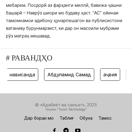
мебарем. Посдорӣ аз фарҳанги миллӣ, бавижа ҷашни
башарӣ – Наврӯз шиори мо будаву ҳаст. “АС” ойинаи
тамомнамои адибону ҳунарпешагон ва публисистони
ватаниву бурунмарзист, ки дар он масоили мубрами
рӯз матраҳ мешавад.
# РАВАНДҲО
нависанда
Абдулҳамид Самад
ҳаҷвия
та
© «Адабиёт ва санъат», 2025
Таҳияи "
Turon Technology
"
Дар бораи мо
Таблиғ
Обуна
Тамос