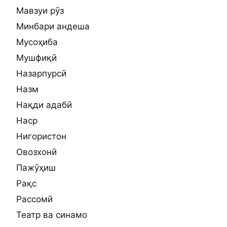
Мавзуи рӯз
Минбари андеша
Мусоҳиба
Мушфиқӣ
Назарпурсӣ
Назм
Нақди адабӣ
Наср
Нигористон
Овозхонӣ
Пажӯҳиш
Рақс
Рассомӣ
Театр ва синамо