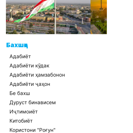
Бахшҳо
Адабиёт
Адабиёти кӯдак
Адабиёти ҳамзабонон
Адабиёти ҷаҳон
Бе бахш
Дуруст бинависем
Иҷтимоиёт
Китобиёт
Користони "Роғун"