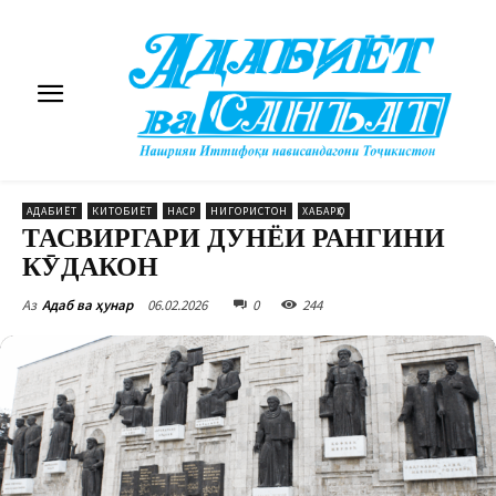
АДАБИЁТ
КИТОБИЁТ
НАСР
НИГОРИСТОН
ХАБАРҲО
ТАСВИРГАРИ ДУНЁИ РАНГИНИ
КӮДАКОН
06.02.2026
0
244
Аз
Адаб ва ҳунар