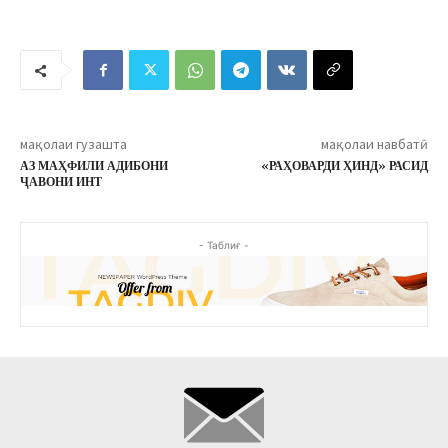
мақолаи гузашта
мақолаи навбатӣ
АЗ МАҲФИЛИ АДИБОНИ
«РАҲОВАРДИ ҲИНД» РАСИД
ҶАВОНИ ИНТ
- Таблиғ -