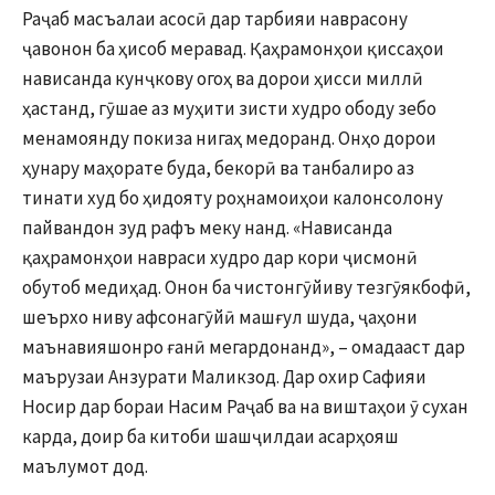
Раҷаб масъалаи асосӣ дар тарбияи наврасону
ҷавонон ба ҳисоб меравад. Қаҳрамонҳои қиссаҳои
нависанда кунҷкову огоҳ ва дорои ҳисси миллӣ
ҳастанд, гӯшае аз муҳити зисти худро ободу зебо
менамоянду покиза нигаҳ медоранд. Онҳо дорои
ҳунару маҳорате буда, бекорӣ ва танбалиро аз
тинати худ бо ҳидояту роҳнамоиҳои калонсолону
пайвандон зуд рафъ меку нанд. «Нависанда
қаҳрамонҳои навраси худро дар кори ҷисмонӣ
обутоб медиҳад. Онон ба чистонгӯйиву тезгӯякбофӣ,
шеърхо ниву афсонагӯйӣ машғул шуда, ҷаҳони
маънавияшонро ғанӣ мегардонанд», – омадааст дар
маърузаи Анзурати Маликзод. Дар охир Сафияи
Носир дар бораи Насим Раҷаб ва на виштаҳои ӯ сухан
карда, доир ба китоби шашҷилдаи асарҳояш
маълумот дод.