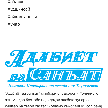
Хабарҳо
Худшиносӣ
Ҳайкалтарошӣ
Ҳунар
“Адабиёт ва санъат” минбари эҷодкорони Тоҷикистон
аст. Мо дар бозтоби падидаҳои адабию ҳунарии
кишвар ба таври хастагинопазир камобеш 45 сол ранҷ