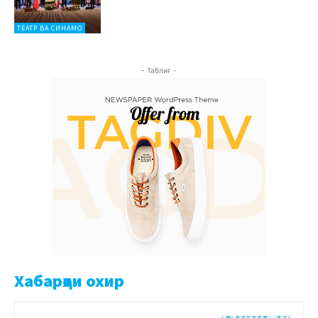
ТЕАТР ВА СИНАМО
- Таблиғ -
Хабарҳои охир