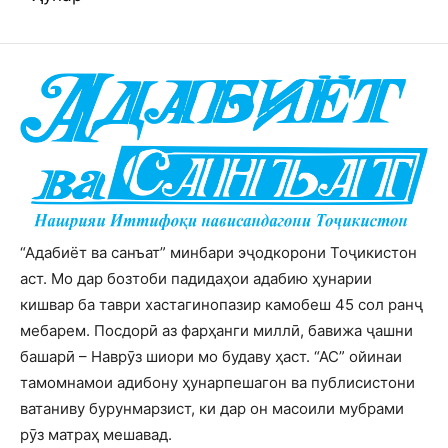
“Адабиёт ва санъат” минбари эҷодкорони Тоҷикистон
аст. Мо дар бозтоби падидаҳои адабию ҳунарии
кишвар ба таври хастагинопазир камобеш 45 сол ранҷ
мебарем. Посдорӣ аз фарҳанги миллӣ, бавижа ҷашни
башарӣ – Наврӯз шиори мо будаву ҳаст. “АС” ойинаи
тамомнамои адибону ҳунарпешагон ва публисистони
ватаниву бурунмарзист, ки дар он масоили мубрами
рӯз матраҳ мешавад.