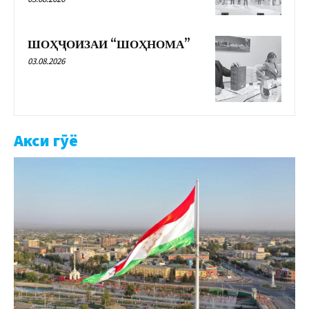
ШОҲҶОИЗАИ “ШОҲНОМА”
03.08.2026
Акси гӯё