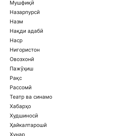
Мушфиқӣ
Назарпурсӣ
Назм
Нақди адабӣ
Наср
Нигористон
Овозхонӣ
Пажӯҳиш
Рақс
Рассомӣ
Театр ва синамо
Хабарҳо
Худшиносӣ
Ҳайкалтарошӣ
Ҳунар