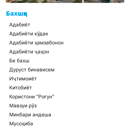
Бахшҳо
Адабиёт
Адабиёти кӯдак
Адабиёти ҳамзабонон
Адабиёти ҷаҳон
Бе бахш
Дуруст бинависем
Иҷтимоиёт
Китобиёт
Користони "Роғун"
Мавзуи рӯз
Минбари андеша
Мусоҳиба