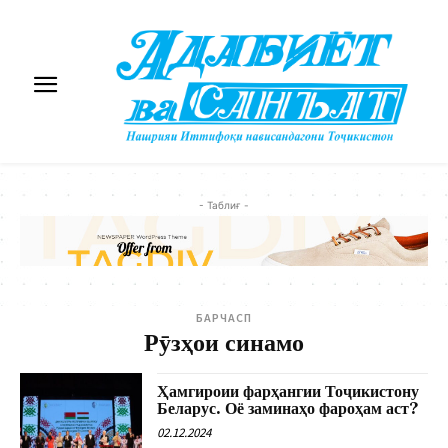
- Таблиғ -
БАРЧАСП
Рӯзҳои синамо
Ҳамгироии фарҳангии Тоҷикистону
Беларус. Оё заминаҳо фароҳам аст?
02.12.2024