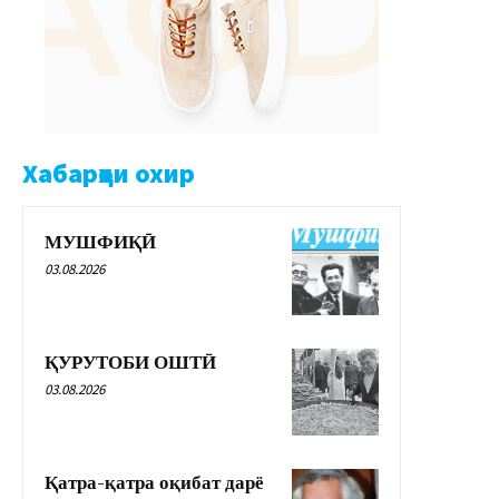
Хабарҳои охир
МУШФИҚӢ
03.08.2026
ҚУРУТОБИ ОШТӢ
03.08.2026
Қатра-қатра оқибат дарё