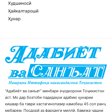
Худшиносӣ
Ҳайкалтарошӣ
Ҳунар
“Адабиёт ва санъат” минбари эҷодкорони Тоҷикистон
аст. Мо дар бозтоби падидаҳои адабию ҳунарии
кишвар ба таври хастагинопазир камобеш 45 сол ранҷ
мебарем. Посдорӣ аз фарҳанги миллӣ, бавижа ҷашни