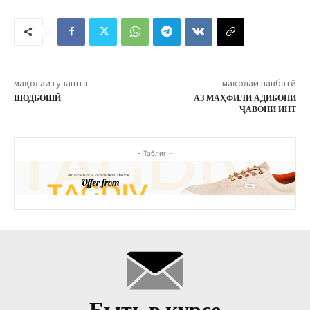
мақолаи гузашта
мақолаи навбатӣ
ШОДБОШӢ
АЗ МАҲФИЛИ АДИБОНИ
ҶАВОНИ ИНТ
- Таблиғ -