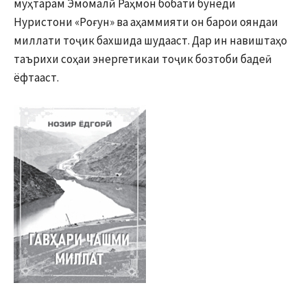
муҳтарам Эмомалӣ Раҳмон бобати бунёди
Нуристони «Роғун» ва аҳаммияти он барои ояндаи
миллати тоҷик бахшида шудааст. Дар ин навиштаҳо
таърихи соҳаи энергетикаи тоҷик бозтоби бадеӣ
ёфтааст.