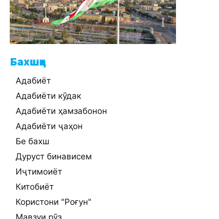
Бахшҳо
Адабиёт
Адабиёти кӯдак
Адабиёти ҳамзабонон
Адабиёти ҷаҳон
Бе бахш
Дуруст бинависем
Иҷтимоиёт
Китобиёт
Користони "Роғун"
Мавзуи рӯз