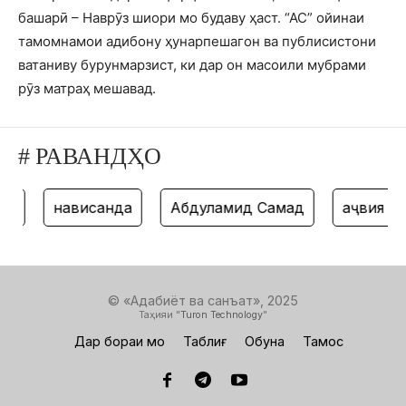
башарӣ – Наврӯз шиори мо будаву ҳаст. “АС” ойинаи
тамомнамои адибону ҳунарпешагон ва публисистони
ватаниву бурунмарзист, ки дар он масоили мубрами
рӯз матраҳ мешавад.
# РАВАНДҲО
нависанда
Абдулҳамид Самад
ҳаҷвия
© «Адабиёт ва санъат», 2025
Таҳияи "
Turon Technology
"
Дар бораи мо
Таблиғ
Обуна
Тамос