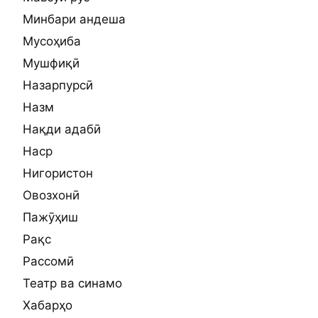
Минбари андеша
Мусоҳиба
Мушфиқӣ
Назарпурсӣ
Назм
Нақди адабӣ
Наср
Нигористон
Овозхонӣ
Пажӯҳиш
Рақс
Рассомӣ
Театр ва синамо
Хабарҳо