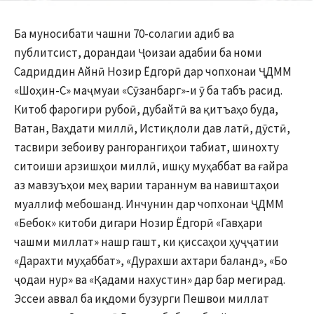
Ба муносибати чашни 70-солагии адиб ва
публитсист, дорандаи Ҷоизаи адабии ба номи
Садриддин Айнӣ Нозир Ёдгорӣ дар чопхонаи ҶДММ
«Шоҳин-С» маҷмуаи «Сӯзанбарг»-и ӯ ба табъ расид.
Китоб фарогири рубоӣ, дубайтӣ ва қитъаҳо буда,
Ватан, Ваҳдати миллӣ, Истиқлоли дав латӣ, дӯстӣ,
тасвири зебоиву рангорангиҳои табиат, шинохту
ситоиши арзишҳои миллӣ, ишқу муҳаббат ва ғайра
аз мавзуъҳои меҳ варии тараннум ва навиштаҳои
муаллиф мебошанд. Инчунин дар чопхонаи ҶДММ
«Бебок» китоби дигари Нозир Ёдгорӣ «Гавҳари
чашми миллат» нашр гашт, ки қиссаҳои ҳуҷҷатии
«Дарахти муҳаббат», «Дурахши ахтари баланд», «Бо
ҷодаи нур» ва «Қадами нахустин» дар бар мегирад.
Эссеи аввал ба иқдоми бузурги Пешвои миллат