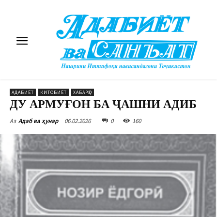
АДАБИЁТ
КИТОБИЁТ
ХАБАРҲО
ДУ АРМУҒОН БА ҶАШНИ АДИБ
06.02.2026
0
160
Аз
Адаб ва ҳунар