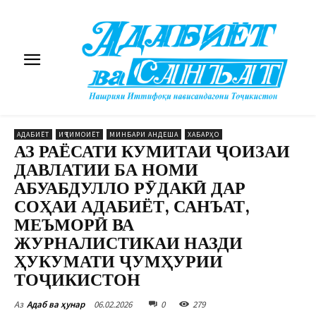
АДАБИЁТ
ИҶТИМОИЁТ
МИНБАРИ АНДЕША
ХАБАРҲО
АЗ РАЁСАТИ КУМИТАИ ҶОИЗАИ
ДАВЛАТИИ БА НОМИ
АБУАБДУЛЛО РӮДАКӢ ДАР
СОҲАИ АДАБИЁТ, САНЪАТ,
МЕЪМОРӢ ВА
ЖУРНАЛИСТИКАИ НАЗДИ
ҲУКУМАТИ ҶУМҲУРИИ
ТОҶИКИСТОН
06.02.2026
0
279
Аз
Адаб ва ҳунар