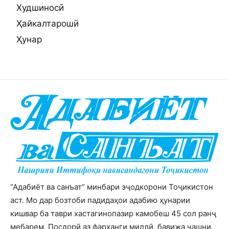
Худшиносӣ
Ҳайкалтарошӣ
Ҳунар
“Адабиёт ва санъат” минбари эҷодкорони Тоҷикистон
аст. Мо дар бозтоби падидаҳои адабию ҳунарии
кишвар ба таври хастагинопазир камобеш 45 сол ранҷ
мебарем. Посдорӣ аз фарҳанги миллӣ, бавижа ҷашни