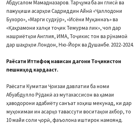
Абдусалом Мамадназаров. Тарҷума ба ан глисӣ ва
пажуҳиши асарҳои Садриддин Айнӣ «Ҷаллодони
Бухоро», «Марги судхӯр», «Исёни Муқаннаъ» ва
«Қаҳрамони халқи тоҷик Темурма лик», чоп дар
нашриётҳои Англия, ИМА, Тоҷикис тон ва рӯнамоӣ
дар шаҳрҳои Лондон, Ню-Йорк ва Душанбе. 2022-2024.
Раёсати Иттифоқи нависан дагони Тоҷикистон
пешниҳод кардааст.
Раёсати Кумитаи Ҷоизаи давлатии ба номи
Абуабдулло Рӯдакӣ аз мутахассисон ва ҳамаи
ҳаводорони адабиёту санъат хоҳиш мекунад, ки дар
муҳокимаи ин асарҳо тавассути воситаҳои ахбор, то
10 майи соли ҷорӣ, фаъолона иштирок намоянд.