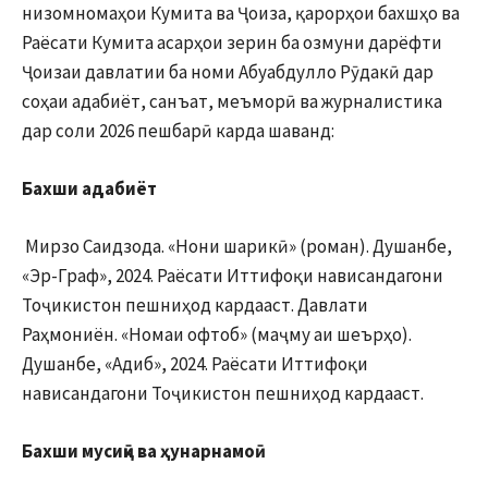
низомномаҳои Кумита ва Ҷоиза, қарорҳои бахшҳо ва
Раёсати Кумита асарҳои зерин ба озмуни дарёфти
Ҷоизаи давлатии ба номи Абуабдулло Рӯдакӣ дар
соҳаи адабиёт, санъат, меъморӣ ва журналистика
дар соли 2026 пешбарӣ карда шаванд:
Бахши адабиёт
Мирзо Саидзода. «Нони шарикӣ» (роман). Душанбе,
«Эр-Граф», 2024. Раёсати Иттифоқи нависандагони
Тоҷикистон пешниҳод кардааст. Давлати
Раҳмониён. «Номаи офтоб» (маҷму аи шеърҳо).
Душанбе, «Адиб», 2024. Раёсати Иттифоқи
нависандагони Тоҷикистон пешниҳод кардааст.
Бахши мусиқӣ ва ҳунарнамоӣ