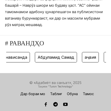
башарӣ – Наврӯз шиори мо будаву ҳаст. “АС” ойинаи
тамомнамои адибону ҳунарпешагон ва публисистони
ватаниву бурунмарзист, ки дар он масоили мубрами
рӯз матраҳ мешавад.
# РАВАНДҲО
нависанда
Абдулҳамид Самад
ҳаҷвия
танз
© «Адабиёт ва санъат», 2025
Таҳияи "
Turon Technology
"
Дар бораи мо
Таблиғ
Обуна
Тамос