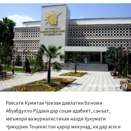
Раёсати Кумитаи Ҷоизаи давлатии ба номи
Абуабдулло Рӯдакӣ дар соҳаи адабиёт, санъат,
меъморӣ ва журналистикаи назди Ҳукумати
Ҷумҳурии Тоҷикистон қарор мекунад, ки дар асоси