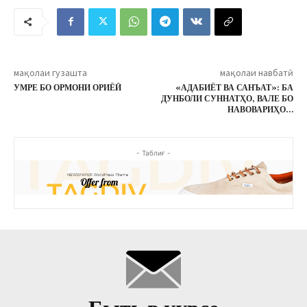
мақолаи гузашта
мақолаи навбатӣ
УМРЕ БО ОРМОНИ ОРИЁӢ
«АДАБИЁТ ВА САНЪАТ»: БА
ДУНБОЛИ СУННАТҲО, ВАЛЕ БО
НАВОВАРИҲО…
- Таблиғ -