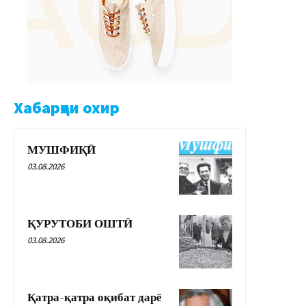
Хабарҳои охир
МУШФИҚӢ
03.08.2026
ҚУРУТОБИ ОШТӢ
03.08.2026
Қатра-қатра оқибат дарё