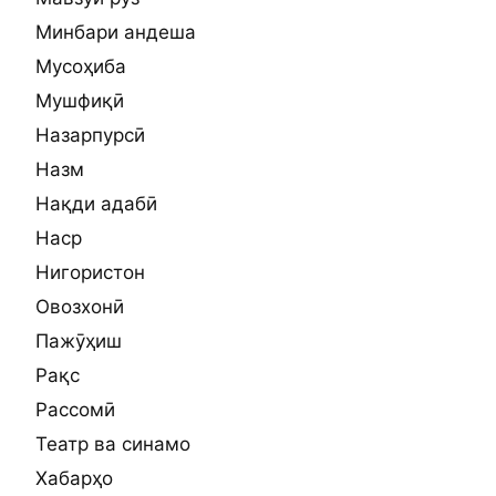
Минбари андеша
Мусоҳиба
Мушфиқӣ
Назарпурсӣ
Назм
Нақди адабӣ
Наср
Нигористон
Овозхонӣ
Пажӯҳиш
Рақс
Рассомӣ
Театр ва синамо
Хабарҳо