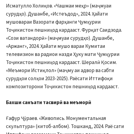
Исматулло Холиқов. «Чашмаи меҳр» (маҷмуаи
сурудҳо). Душанбе, «Истеъдод», 2024. Ҳайати
мушовараи Вазорати фарҳанги Ҷумҳурии
Тоҷикистон пешниҳод кардааст. Фурқат Саидзода.
«Сози ватандорӣ» (маҷмуаи сурудҳо). Душанбе,
«Аржанг», 2024. Ҳайати мушо вараи Кумитаи
телевизион ва радиои назди Ҳуку мати Ҷумҳурии
Тоҷикистон пешниҳод кардааст. Шералӣ Қосим.
«Меъмори Истиқлол» (маҷму аи адвор ва сабти
сурудҳои солҳои 2023-2025). Раёсати Иттифоқи
композиторони Тоҷикистон пешниҳод кардааст.
Бахши санъати тасвирӣ ва меъморӣ
Ғафур Ҷӯраев. «Живопись. Монументальная
скульптура» (китоб-албом). Тошканд, 2024. Раё сати