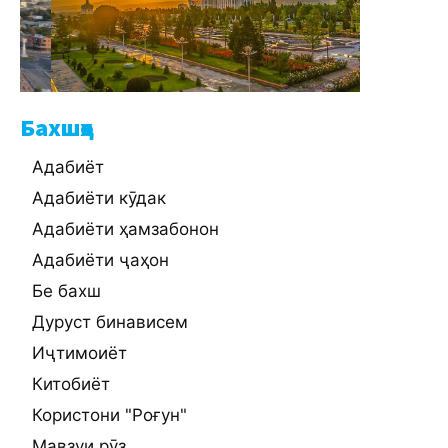
Бахшҳо
Адабиёт
Адабиёти кӯдак
Адабиёти ҳамзабонон
Адабиёти ҷаҳон
Бе бахш
Дуруст бинависем
Иҷтимоиёт
Китобиёт
Користони "Роғун"
Мавзуи рӯз