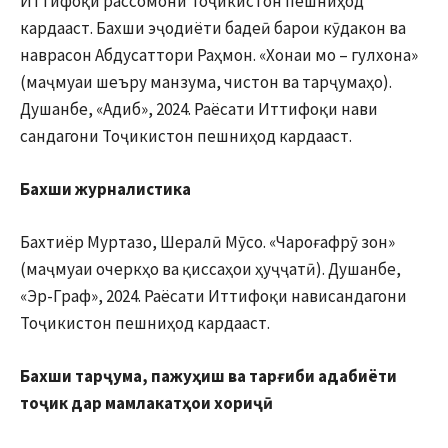
Иттифоқи рассомони Тоҷикистон пешниҳод
кардааст. Бахши эҷодиёти бадеӣ барои кӯдакон ва
наврасон Абдусаттори Раҳмон. «Хонаи мо – гулхона»
(маҷмуаи шеъру манзума, чистон ва тарҷумаҳо).
Душанбе, «Адиб», 2024. Раёсати Иттифоқи нави
сандагони Тоҷикистон пешниҳод кардааст.
Бахши журналистика
Бахтиёр Муртазо, Шералӣ Мӯсо. «Чароғафрӯ зон»
(маҷмуаи очеркҳо ва қиссаҳои ҳуҷҷатӣ). Душанбе,
«Эр-Граф», 2024. Раёсати Иттифоқи нависандагони
Тоҷикистон пешниҳод кардааст.
Бахши тарҷума, пажуҳиш ва тарғиби адабиёти
тоҷик дар мамлакатҳои хориҷӣ