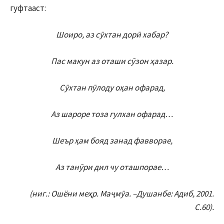
гуфтааст:
Шоиро, аз сӯхтан дорӣ хабар?
Пас макун аз оташи сӯзон ҳазар.
Сӯхтан пӯлоду оҳан офарад,
Аз шароре тоза гулхан офарад…
Шеър ҳам бояд занад фавворае,
Аз танӯри дил чу оташпорае…
(ниг.: Ошёни меҳр. Маҷмӯа. –Душанбе: Адиб, 2001.
С.60).