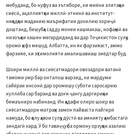
мебуданд, бо нуфуз ва эътиборе, ки миёни элитаҳои
сиёсӣ, ақаллиятҳои миллӣ-этникӣ ва институт-
ниҳодҳои маданию маърифатии дохилию хориҷӣ
доштанд, бешубҳа садду монеи кашмакаш, нофаҳмӣ ва
низоъҳои хашин мегардиданд ва дар Тоҷикистон сулҳу
оромӣ ҳифз мешуд. Албатта, ин як фарзияаст, аммо
фарзияе, ки эҳтимолияти амалишавиаш зиёдтар буд.
Шоири миллӣ ва сиёсатмадори овозадори ватанӣ
тамоми умр бар онталош варзид, ки мардуми
сайёраи инсонӣ дар оромишу суботи саросарию
куллӣба сар баранд ва доғи ҷангу даргириҳои
бемаъниро набинанд. Ин ҳадафи олиро шоир ва
сиёсатмадори матраҳи замон пайваста пайгирӣ
намуда, бо ҳолу ҳавои сулҳу дӯстӣ ва амнияту ҳамбастагӣ
зиндагӣ кард. Ӯ бо таваҷҷуҳ ба ормону орзуҳои азалию