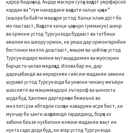
қарор бидиҳанд. Андар масири сулҳу ваҳдат умрфарсоӣ
кардан ва “гум накардани ваҳдати халқи ҷаҳон”
(ишора ба байти машҳури устод: Халқи олам дӯст бо
мо гаштааст, Ваҳдати халқи ҷаҳонро гуммакун) шиор
ва ормони устод Турсунзода будааст ва татбиқи
амалии ин шиору ормон, ки реша дар ормонгаройии
бостонии миллӣ доштааст, мақом ва ҷойгоҳи устод
Турсунзодаро миёни мутақаддимин ва муосирин
барҷаста ҷилва медиҳад. Илова бар ин, дар
дараҷабандӣ ва иерархияи сиёсию мадании замони
шуравӣ устод Турсунзода ба унвони ченаку меъёри
шахсиятӣ ва мақоммадорӣ эътироф ва шинохта
шуда буд. Ҳангоми даргириҳои бемаънӣ ва
миллатсӯзи ибтидои солҳои навадуми асри бист, ки
мунҷар ба ҷанги шаҳрвандӣ гардиданд, борҳо аз
забони баъзе нухбагони илмию мадании вақт ин
нукта садо дода буд, ки агар устод Турсунзода