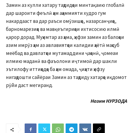
Замин аз кулли хатару таҳдидҳои минтақаию глобалӣ
дар шароити феълӣ ҳам аҳаммияти худро гум
накардааст ва дар раъси омӯзишҳо, назарсанҷиҳо,
барномарезиҳо ва мавқеъгириҳои ихтисосию илмӣ
қарор дорад. Муҳимтар аз ҳама, ҳифзи замин аз балоҳои
азим имрӯз ҳам аз авлавиятҳои калидии ҳаётӣ маҳсуб
меёбад ва давлатҳои мутамаддини ҷаҳонӣ, ҷомеаи
илмию маданӣ ва фаъолони иҷтимоӣ дар шакли
эътилофу иттиҳодҳо ба ҳам омада, ҷиҳати ҳифзу
нигаҳдошти сайёраи Замин аз таҳдиду хатарҳо иқдомот
рӯйи даст мегиранд.
Нозим НУРЗОДА