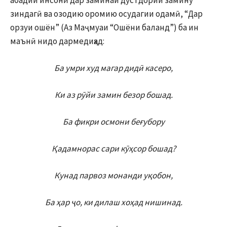
абадии инсонӣ дар заминаи дӯстдории замину
зиндагӣ ва озодию оромию осудагии одамӣ, “Дар
орзуи ошён” (Аз Маҷмуаи “Ошёни баланд”) ба ин
маънӣ нидо дармедиҳад:
Ба умри худ магар дидӣ касеро,
Ки аз рӯйи замин безор бошад.
Ба фикри осмони беғубору
Қадамнорас сари кӯҳсор бошад?
Кунад парвоз монанди уқобон,
Ба ҳар ҷо, ки дилаш хоҳад нишинад.