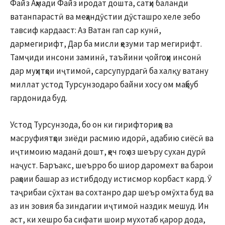
Файз Аҳмади Файз иродат дошта, сатҳи баланди
ватанпарастӣ ва меҳандӯстии дӯсташро хеле зебо
тавсиф кардааст: Аз Ватан гап сар кунӣ,
дармегирифт, Дар ба мисли ҳезуми тар мегирифт.
Тамҷиди инсони заминӣ, таъйини ҷойгоҳи инсонӣ
дар муҳитҳои иҷтимоӣ, сарсупурдагӣ ба халқу ватану
миллат устод Турсунзодаро байни хосу ом маҳбуб
гардонида буд.
Устод Турсунзода, бо он ки гирифториҳо ва
масруфиятҳои зиёди расмию идорӣ, адабию сиёсӣ ва
иҷтимоию маданӣ дошт, ҳеч гоҳ аз шеъру сухан дурӣ
наҷуст. Баръакс, шеърро бо шиор даромехт ва барои
раҳоии башар аз истибдоду истисмор корбаст кард. Ӯ
таҷрибаи сӯхтан ва сохтанро дар шеър омӯхта буд ва
аз ин зовия ба зиндагии иҷтимоӣ наздик мешуд. Ин
аст, ки хешро ба сифати шоир мухотаб қарор дода,