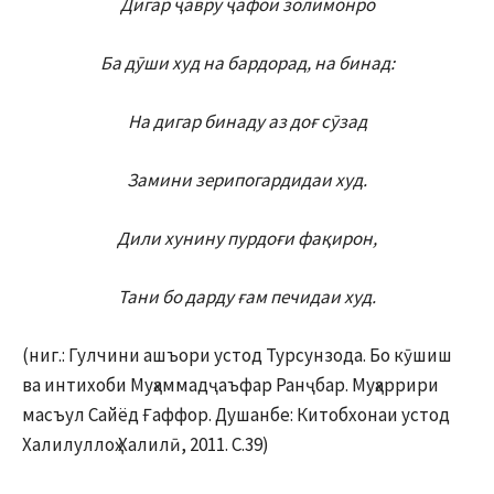
Дигар ҷавру ҷафои золимонро
Ба дӯши худ на бардорад, на бинад:
На дигар бинаду аз доғ сӯзад
Замини зерипогардидаи худ.
Дили хунину пурдоғи фақирон,
Тани бо дарду ғам печидаи худ.
(ниг.: Гулчини ашъори устод Турсунзода. Бо кӯшиш
ва интихоби Муҳаммадҷаъфар Ранҷбар. Муҳаррири
масъул Сайёд Ғаффор. Душанбе: Китобхонаи устод
Халилуллоҳ Халилӣ, 2011. С.39)