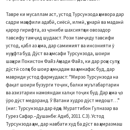
Тавре ки мусаллам аст, устод Турсунзода ҳамвора дар
садри маҳофили адабӣ, сиёсӣ, илмӣ, ҳунарӣ ва маданӣ
қарор гирифта, аз ҷониби шахсиятҳои овозадор
тавсифу тамҷид шудааст. Рози тамҷиду тавсифи
устод, қабл аз ҳама, дар самимият ва инсонияти ӯ
нуҳуфта буд. Дӯст ва ҳамсафи Турсунзода, шоири
шаҳири Покистон Файз Аҳмади Файз, ки дар роҳи сулҳу
дӯстӣ солҳо бо шоир ҳамқадам ва ҳамнафас буд, дар
мавриди устод фармудааст: “Мирзо Турсунзода на
фақат шоири бузурги тоҷик, балки муътабартарин
ва азизтарин намояндаи халқи тоҷик буд. Дар ҳама ҷо
ӯро дӯст медоранд. Ӯ Ватани худро дӯст медошт…”
(ниг.: Турсунзода дар ёдҳо. Мураттибон Гулназар ва
Гурез Сафар.–Душанбе: Адиб, 2011. С.3). Устод
Турсунзода ҳам, дар навбати худ ба дӯст ва ҳамразмаш