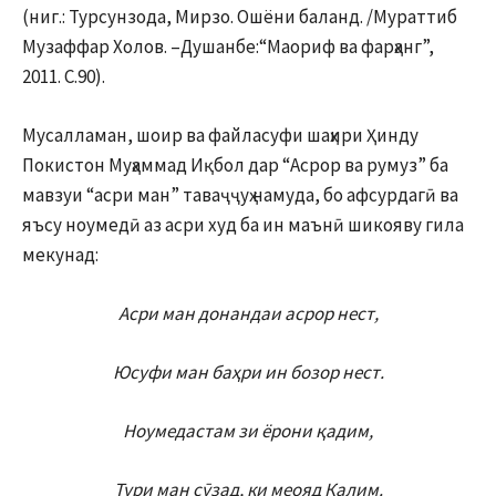
(ниг.: Турсунзода, Мирзо. Ошёни баланд. /Мураттиб
Музаффар Холов. –Душанбе:“Маориф ва фарҳанг”,
2011. С.90).
Мусалламан, шоир ва файласуфи шаҳири Ҳинду
Покистон Муҳаммад Иқбол дар “Асрор ва румуз” ба
мавзуи “асри ман” таваҷҷуҳ намуда, бо афсурдагӣ ва
яъсу ноумедӣ аз асри худ ба ин маънӣ шикояву гила
мекунад:
Асри ман донандаи асрор нест,
Юсуфи ман баҳри ин бозор нест.
Ноумедастам зи ёрони қадим,
Тури ман сӯзад, ки меояд Калим.