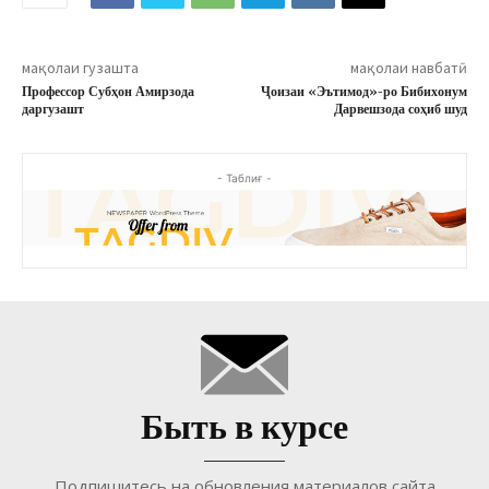
мақолаи гузашта
мақолаи навбатӣ
Профессор Субҳон Амирзода
Ҷоизаи «Эътимод»-ро Бибихонум
даргузашт
Дарвешзода соҳиб шуд
- Таблиғ -
Быть в курсе
Подпишитесь на обновления материалов сайта