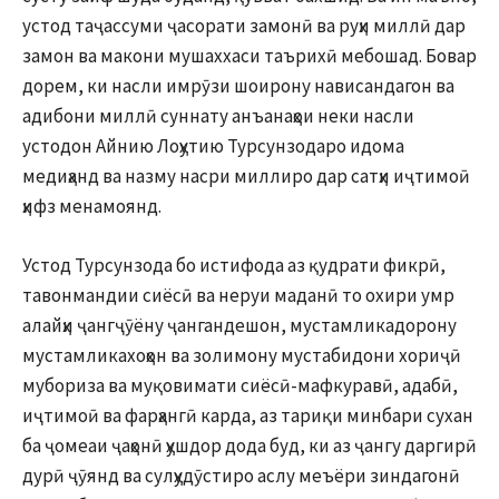
устод таҷассуми ҷасорати замонӣ ва руҳи миллӣ дар
замон ва макони мушаххаси таърихӣ мебошад. Бовар
дорем, ки насли имрӯзи шоирону нависандагон ва
адибони миллӣ суннату анъанаҳои неки насли
устодон Айнию Лоҳутию Турсунзодаро идома
медиҳанд ва назму насри миллиро дар сатҳи иҷтимоӣ
ҳифз менамоянд.
Устод Турсунзода бо истифода аз қудрати фикрӣ,
тавонмандии сиёсӣ ва неруи маданӣ то охири умр
алайҳи ҷангҷӯёну ҷангандешон, мустамликадорону
мустамликахоҳон ва золимону мустабидони хориҷӣ
мубориза ва муқовимати сиёсӣ-мафкуравӣ, адабӣ,
иҷтимоӣ ва фарҳангӣ карда, аз тариқи минбари сухан
ба ҷомеаи ҷаҳонӣ ҳушдор дода буд, ки аз ҷангу даргирӣ
дурӣ ҷӯянд ва сулҳудӯстиро аслу меъёри зиндагонӣ