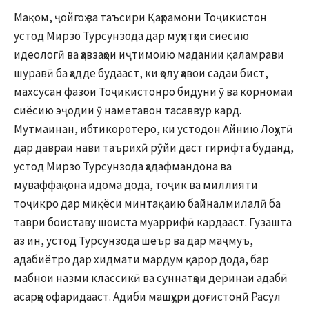
Мақом, ҷойгоҳ ва таъсири Қаҳрамони Тоҷикистон
устод Мирзо Турсунзода дар муҳитҳои сиёсию
идеологӣ ва ҳавзаҳои иҷтимоию мадании қаламрави
шуравӣ ба ҳадде будааст, ки ҳолу ҳавои садаи бист,
махсусан фазои Тоҷикистонро бидуни ӯ ва корномаи
сиёсию эҷодии ӯ наметавон тасаввур кард.
Мутмаинан, ибтикоротеро, ки устодон Айнию Лоҳутӣ
дар давраи нави таърихӣ рӯйи даст гирифта буданд,
устод Мирзо Турсунзода ҳадафмандона ва
муваффақона идома дода, тоҷик ва миллияти
тоҷикро дар миқёси минтақаию байналмилалӣ ба
таври боиставу шоиста муаррифӣ кардааст. Гузашта
аз ин, устод Турсунзода шеър ва дар маҷмуъ,
адабиётро дар хидмати мардум қарор дода, бар
мабнои назми классикӣ ва суннатҳои деринаи адабӣ
асарҳо офаридааст. Адиби машҳури доғистонӣ Расул