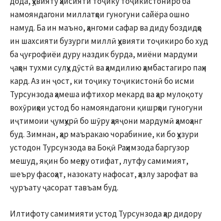
дода, ҳувияту ҳайсияти тоҷику тоҷикистониро ба
намояндагони миллатҳои гуногуни сайёра ошно
намуд. Ба ин маъно, ҳангоми сафар ва диду боздидҳо
ин шахсияти бузурги миллӣ ҳувияти тоҷикиро бо худ
ба ҷуғрофиёи дуру наздик бурда, миёни мардуми
ҷаҳон тухми сулҳу дӯстӣ ва ҳамдилию ҳамбастагиро паҳн
кард. Аз ин ҷост, ки тоҷику тоҷикистонӣ бо исми
Турсунзода ҳамеша ифтихор мекард ва ҳар мулоқоту
вохӯриҳои устод бо намояндагони қишрҳои гуногуни
иҷтимоии ҷумҳурӣ бо шӯру ҳаяҷони мардумӣ ҳамоҳанг
буд. Зимнан, ҳар маъракаю чорабиние, ки бо ҳузури
устодон Турсунзода ва Боқӣ Раҳимзода баргузор
мешуд, яқин бо меҳру отифат, лутфу самимият,
шеъру фасоҳат, назокату нафосат, ҳазлу зарофат ва
ҷуръату ҷасорат тавъам буд.
Илтифоту самимияти устод Турсунзода ҳар дидору