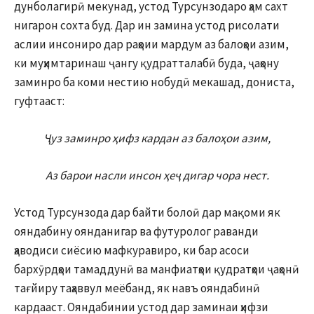
дунболагирӣ мекунад, устод Турсунзодаро ҳам сахт
нигарон сохта буд. Дар ин замина устод рисолати
аслии инсониро дар раҳоии мардум аз балоҳои азим,
ки муҳимтаринаш ҷангу қудратталабӣ буда, ҷаҳону
заминро ба коми нестию нобудӣ мекашад, дониста,
гуфтааст:
Ҷуз заминро ҳифз кардан аз балоҳои азим,
Аз барои насли инсон ҳеҷ дигар чора нест.
Устод Турсунзода дар байти болоӣ дар мақоми як
ояндабину оянданигар ва футуролог раванди
ҳаводиси сиёсию мафкуравиро, ки бар асоси
бархӯрдҳои тамаддунӣ ва манфиатҳои қудратҳои ҷаҳонӣ
тағйиру таҳаввул меёбанд, як навъ ояндабинӣ
кардааст. Ояндабинии устод дар заминаи ҳифзи