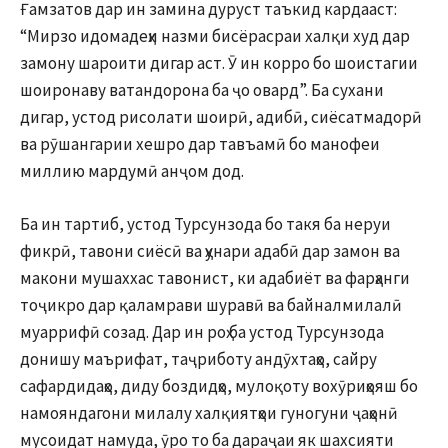
Ғамзатов дар ин замина дуруст таъкид кардааст:
“Мирзо идомадеҳи назми бисёрасраи халқи худ дар
замону шароити дигар аст. Ӯ ин корро бо шоистагии
шоиронаву ватандорона ба ҷо овард”. Ба сухани
дигар, устод рисолати шоирӣ, адибӣ, сиёсатмадорӣ
ва рӯшангарии хешро дар тавъамӣ бо манофеи
миллию мардумӣ анҷом дод.
Ба ин тартиб, устод Турсунзода бо такя ба неруи
фикрӣ, тавони сиёсӣ ва ҳунари адабӣ дар замон ва
макони мушаххас тавонист, ки адабиёт ва фарҳанги
тоҷикро дар қаламрави шуравӣ ва байналмилалӣ
муаррифӣ созад. Дар ин роҳ ба устод Турсунзода
донишу маърифат, таҷриботу андӯхтаҳо, сайру
сафардидаҳо, диду боздидҳо, мулоқоту вохӯриҳояш бо
намояндагони милалу халқиятҳои гуногуни ҷаҳонӣ
мусоидат намуда, ӯро то ба дараҷаи як шахсияти