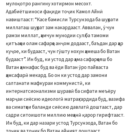
мулоқотро рангину хотирмон месохт.
Адабиётшиноси фақиди тоҷик Камол Айнӣ
навиштааст: “Касе бамисли Турсунзода ба шуҳрати
миллаташ шуҳрат зам накардааст. Аввалан, ӯ чун
рамзи миллат, ҳамчун мунодии сулҳ ба тамоми
қитъаҳои олам сафарҳо анҷом додааст, баъдан дар ҳар
куҷое, ки будааст, чун гӯшту нохун ҳамеша бо Ватан
будааст”. Ин буд, ки устод дар ҳама сафарҳояш бо
Ватан ҳамнафас буд ва ёди Ватан ӯро пайваста
ҳамсафарӣ мекард. Бо он ки устод дар замони
салтанати мафкураи коммунистӣ, ки
интернатсионализми шуравӣ ба сифати меъёру
марҷаи сиёсию идеологӣ матраҳ гардида буд, вазифа
ва симатҳои баланди сиёсию давлатӣ доштааст, дар
садри ситоишоти миллию меҳанӣ қарор гирифтааст.
Ин буд, ки дар назари устод Турсунзода, Ватан бо
тоҷик ва тоҷик бо Ватан айният доштааст.