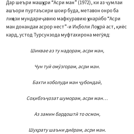
Дар шеъри машҳури “Асри ман” (1972), ки аз ҷумлаи
ашъори пуртаъсири шоир буда, метавон онро ба
лиҳози мундариҷавию мафкуравию ҳунарӣбо “Асри
ман донандаи асрор нест”-и Иқболи Лоҳурӣ аст, қиёс
кард, устод Турсунзода муфтахирона мегӯяд:
Шиквае аз ту надорам, асри ман,
Чун туӣ омӯзгорам, асри ман.
Бахти хоболуди ман ҷубондаӣ,
Соҳибэъҷозат шуморам, асри ман…
Аз замин бардоштӣ то осмон,
Шуҳрату шаъни диёрам, асри ман.