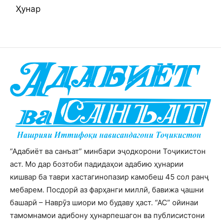
Ҳунар
“Адабиёт ва санъат” минбари эҷодкорони Тоҷикистон
аст. Мо дар бозтоби падидаҳои адабию ҳунарии
кишвар ба таври хастагинопазир камобеш 45 сол ранҷ
мебарем. Посдорӣ аз фарҳанги миллӣ, бавижа ҷашни
башарӣ – Наврӯз шиори мо будаву ҳаст. “АС” ойинаи
тамомнамои адибону ҳунарпешагон ва публисистони