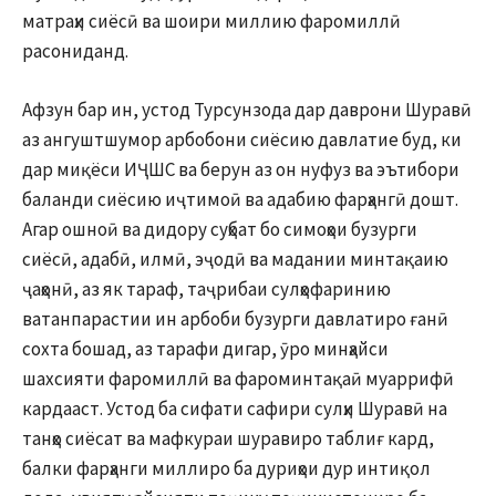
матраҳи сиёсӣ ва шоири миллию фаромиллӣ
расониданд.
Афзун бар ин, устод Турсунзода дар даврони Шуравӣ
аз ангуштшумор арбобони сиёсию давлатие буд, ки
дар миқёси ИҶШС ва берун аз он нуфуз ва эътибори
баланди сиёсию иҷтимоӣ ва адабию фарҳангӣ дошт.
Агар ошноӣ ва дидору суҳбат бо симоҳои бузурги
сиёсӣ, адабӣ, илмӣ, эҷодӣ ва мадании минтақаию
ҷаҳонӣ, аз як тараф, таҷрибаи сулҳофаринию
ватанпарастии ин арбоби бузурги давлатиро ғанӣ
сохта бошад, аз тарафи дигар, ӯро минҳайси
шахсияти фаромиллӣ ва фароминтақаӣ муаррифӣ
кардааст. Устод ба сифати сафири сулҳи Шуравӣ на
танҳо сиёсат ва мафкураи шуравиро таблиғ кард,
балки фарҳанги миллиро ба дуриҳои дур интиқол