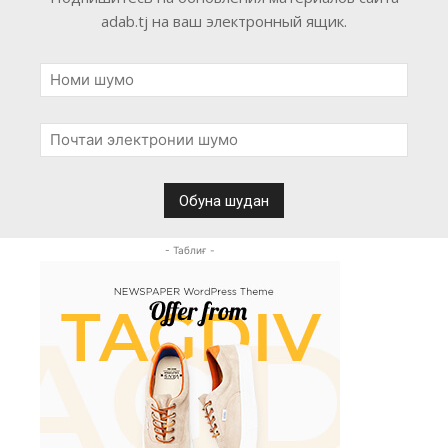
adab.tj на ваш электронный ящик.
- Таблиғ -