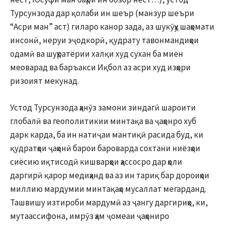
Турсунзода дар қолаби ин шеър (манзур шеъри
“Асри ман” аст) гиларо канор зада, аз шукӯҳу шаҳомати
инсонӣ, неруи эҷодкорӣ, қудрату тавонмандиҳои
одамӣ ва шуҳратёрии халқи худ сухан ба миён
меоварад ва баръакси Иқбол аз асри худ изҳори
ризоият мекунад.
Устод Турсунзода ҳанӯз замони зиндагӣ шароити
глобалӣ ва геополитикии минтақа ва ҷаҳонро хуб
дарк карда, ба ин натиҷаи мантиқӣ расида буд, ки
қудратҳои ҷаҳонӣ барои бароварда сохтани ниёзҳои
сиёсию иқтисодӣ кишварҳои ҳассосро дар ҳоли
даргирӣ қарор медиҳанд ва аз ин тариқ бар дороиҳои
миллию мардумии минтақаҳо мусаллат мегарданд.
Ташвишу изтироби мардумӣ аз ҷангу даргириҳо, ки,
мутаассифона, имрӯз ҳам ҷомеаи ҷаҳониро