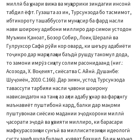
миллӣ ба ҳунари вижа ва муҳаррики зиндагии инсонӣ
табдил ёфт. Гузашта аз ин, Турсунзода бо тасмимот,
ибтикороту ташаббусоти мунҳасир ба фард насли
нави шоирону адибони миллиро дар симои устодон
Муъмин Қаноат, Бозор Собир, Лоиқ Шералӣ ва
Гулрухсор Сафӣ рӯйи кор овард, ки шеъру адабиёти
тоҷикро дар марҳилаҳои баъдӣ рушду такомул дода,
то замони имрӯз сиҳату солим расонидаанд (ниг.:
Асозода, Х. Воқеият, сиёсатва С. Айнӣ. Душанбе:
Шуҷоиён, 2010. С.166). Дар зимн, устод Турсунзода
тавассути тарбияи насли ҷавони шоирону
нависандагон на танҳо аз аҳли адабу ҳунар ва фарҳангу
маънавиёт пуштибонӣ кард, балки дар мақоми
пуштувонаи сиёсию мадании эҷодкорони миллӣ
ҷасорати эҷодӣ ва ҳувияти миллиро, ки барасари
мафкурасозиҳои сунъӣ ва миллиситезиҳои идеологӣ
сусту заиф шуда буданд, қувват бахшид. Ба ин маъно,