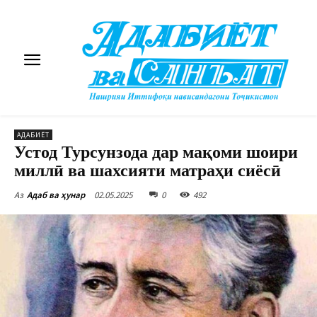
АДАБИЁТ
Устод Турсунзода дар мақоми шоири
миллӣ ва шахсияти матраҳи сиёсӣ
02.05.2025
0
492
Аз
Адаб ва ҳунар