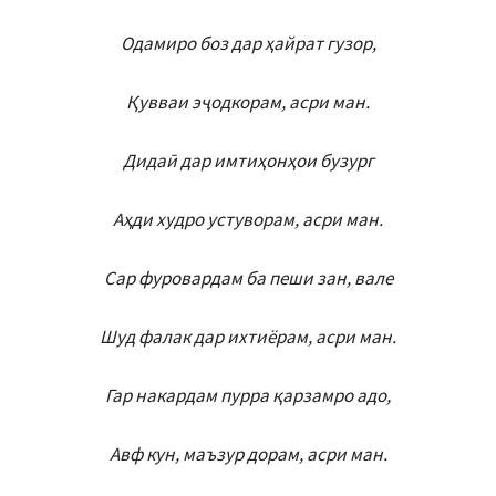
Одамиро боз дар ҳайрат гузор,
Қувваи эҷодкорам, асри ман.
Дидаӣ дар имтиҳонҳои бузург
Аҳди худро устуворам, асри ман.
Сар фуровардам ба пеши зан, вале
Шуд фалак дар ихтиёрам, асри ман.
Гар накардам пурра қарзамро адо,
Авф кун, маъзур дорам, асри ман.