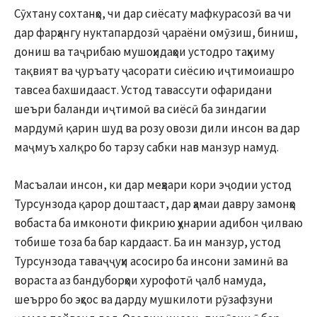
Сӯхтану сохтанҳо, чи дар сиёсату мафкурасозӣ ва чи
дар фарҳангу нуктапардозӣ ҷараёни омӯзиш, биниш,
дониш ва таҷрибаю мушоҳидаҳои устодро таҳкиму
тақвият ва ҷуръату ҷасорати сиёсию иҷтимоиашро
тавсеа бахшидааст. Устод тавассути офаридани
шеъри баланди иҷтимоӣ ва сиёсӣ ба зиндагии
мардумӣ қарин шуд ва розу овози дили инсон ва дар
маҷмуъ халқро бо тарзу сабки нав манзур намуд.
Масъалаи инсон, ки дар меҳвари кори эҷодии устод
Турсунзода қарор доштааст, дар ҳамаи давру замонҳо
вобаста ба имконоти фикрию ҳунарии адибон ҷилваю
тобише тоза ба бар кардааст. Ба ин манзур, устод
Турсунзода таваҷҷуҳи асосиро ба инсони заминӣ ва
вораста аз бандуборҳои хурофотӣ ҷалб намуда,
шеърро бо эҳсос ва дарду мушкилоти рӯзафзуни