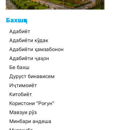
Бахшҳо
Адабиёт
Адабиёти кӯдак
Адабиёти ҳамзабонон
Адабиёти ҷаҳон
Бе бахш
Дуруст бинависем
Иҷтимоиёт
Китобиёт
Користони "Роғун"
Мавзуи рӯз
Минбари андеша