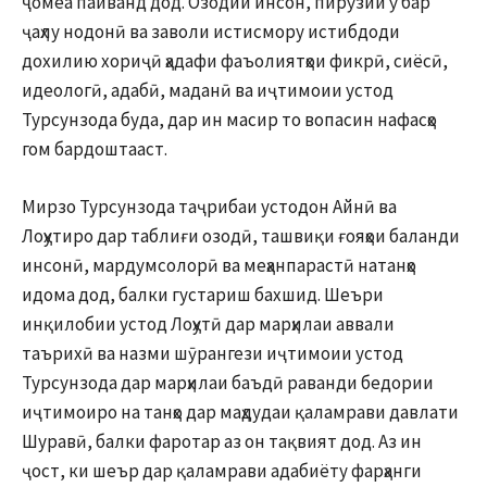
ҷомеа пайванд дод. Озодии инсон, пирӯзии ӯ бар
ҷаҳлу нодонӣ ва заволи истисмору истибдоди
дохилию хориҷӣ ҳадафи фаъолиятҳои фикрӣ, сиёсӣ,
идеологӣ, адабӣ, маданӣ ва иҷтимоии устод
Турсунзода буда, дар ин масир то вопасин нафасҳо
гом бардоштааст.
Мирзо Турсунзода таҷрибаи устодон Айнӣ ва
Лоҳутиро дар таблиғи озодӣ, ташвиқи ғояҳои баланди
инсонӣ, мардумсолорӣ ва меҳанпарастӣ натанҳо
идома дод, балки густариш бахшид. Шеъри
инқилобии устод Лоҳутӣ дар марҳилаи аввали
таърихӣ ва назми шӯрангези иҷтимоии устод
Турсунзода дар марҳилаи баъдӣ раванди бедории
иҷтимоиро на танҳо дар маҳдудаи қаламрави давлати
Шуравӣ, балки фаротар аз он тақвият дод. Аз ин
ҷост, ки шеър дар қаламрави адабиёту фарҳанги