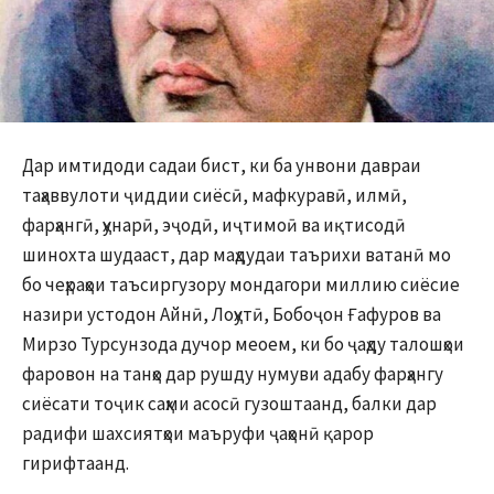
Дар имтидоди садаи бист, ки ба унвони давраи
таҳаввулоти ҷиддии сиёсӣ, мафкуравӣ, илмӣ,
фарҳангӣ, ҳунарӣ, эҷодӣ, иҷтимоӣ ва иқтисодӣ
шинохта шудааст, дар маҳдудаи таърихи ватанӣ мо
бо чеҳраҳои таъсиргузору мондагори миллию сиёсие
назири устодон Айнӣ, Лоҳутӣ, Бобоҷон Ғафуров ва
Мирзо Турсунзода дучор меоем, ки бо ҷаҳду талошҳои
фаровон на танҳо дар рушду нумуви адабу фарҳангу
сиёсати тоҷик саҳми асосӣ гузоштаанд, балки дар
радифи шахсиятҳои маъруфи ҷаҳонӣ қарор
гирифтаанд.