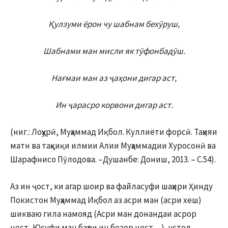
Қулзуми ёрон чу шабнам бехӯруш,
Шабнами ман мисли як тӯфонбадӯш.
Нағмаи ман аз ҷаҳони дигар аст,
Ин ҷарасро корвони дигар аст.
(ниг.: Лоҳурӣ, Муҳаммад Иқбол. Куллиёти форсӣ. Таҳияи
матн ва таҳқиқи илмии Алии Муҳаммадии Хуросонӣ ва
Шарафнисо Пӯлодова. –Душанбе: Дониш, 2013. – С.54).
Аз ин ҷост, ки агар шоир ва файласуфи шаҳири Ҳинду
Покистон Муҳаммад Иқбол аз асри ман (асри хеш)
шикваю гила намояд (Асри ман донандаи асрор
нест, Юсуфи ман баҳри ин бозор нест…), устод