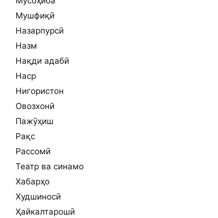
Мусоҳиба
Мушфиқӣ
Назарпурсӣ
Назм
Нақди адабӣ
Наср
Нигористон
Овозхонӣ
Пажӯҳиш
Рақс
Рассомӣ
Театр ва синамо
Хабарҳо
Худшиносӣ
Ҳайкалтарошӣ