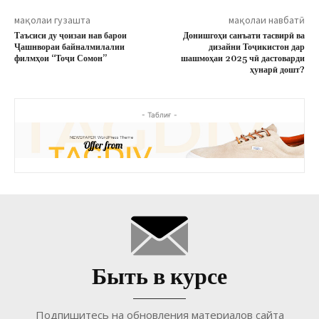
мақолаи гузашта
мақолаи навбатӣ
Таъсиси ду ҷоизаи нав барои
Донишгоҳи санъати тасвирӣ ва
Ҷашнвораи байналмилалии
дизайни Тоҷикистон дар
филмҳои “Тоҷи Сомон”
шашмоҳаи 2025 чӣ дастоварди
ҳунарӣ дошт?
- Таблиғ -
Быть в курсе
Подпишитесь на обновления материалов сайта