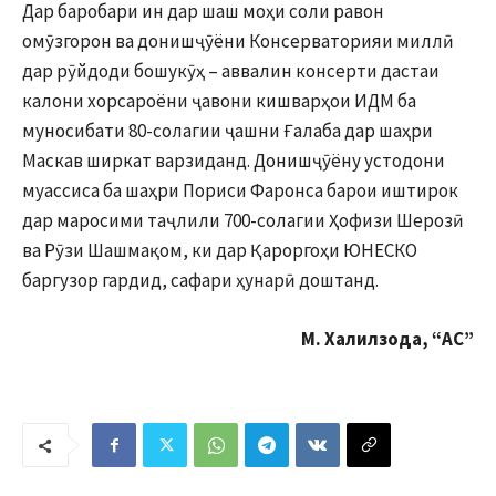
Дар баробари ин дар шаш моҳи соли равон
омӯзгорон ва донишҷӯёни Консерваторияи миллӣ
дар рӯйдоди бошукӯҳ – аввалин консерти дастаи
калони хорсароёни ҷавони кишварҳои ИДМ ба
муносибати 80-солагии ҷашни Ғалаба дар шаҳри
Маскав ширкат варзиданд. Донишҷӯёну устодони
муассиса ба шаҳри Пориси Фаронса барои иштирок
дар маросими таҷлили 700-солагии Ҳофизи Шерозӣ
ва Рӯзи Шашмақом, ки дар Қароргоҳи ЮНЕСКО
баргузор гардид, сафари ҳунарӣ доштанд.
М. Халилзода, “АС”