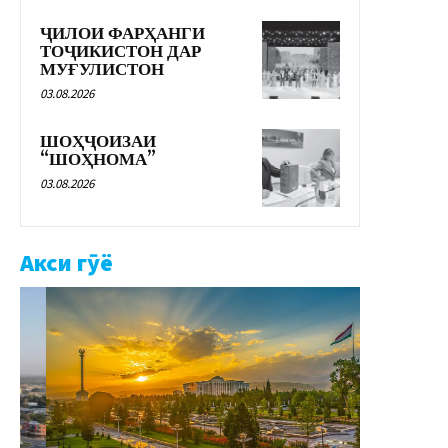
ҶИЛОИ ФАРҲАНГИ
ТОҶИКИСТОН ДАР
МУҒУЛИСТОН
03.08.2026
ШОҲҶОИЗАИ
“ШОҲНОМА”
03.08.2026
Акси гӯё