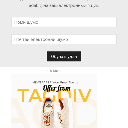
adab.tj на ваш электронный ящик.
- Таблиғ -