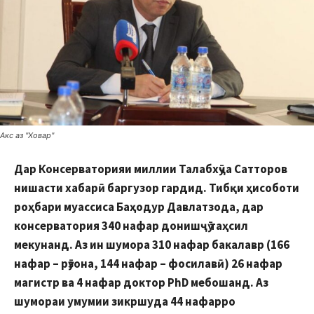
Акс аз "Ховар"
Дар Консерваторияи миллии Талабхӯҷа Сатторов
нишасти хабарӣ баргузор гардид. Тибқи ҳисоботи
роҳбари муассиса Баҳодур Давлатзода, дар
консерватория 340 нафар донишҷӯ таҳсил
мекунанд. Аз ин шумора 310 нафар бакалавр (166
нафар – рӯзона, 144 нафар – фосилавӣ) 26 нафар
магистр ва 4 нафар доктор РhD мебошанд. Аз
шумораи умумии зикршуда 44 нафарро