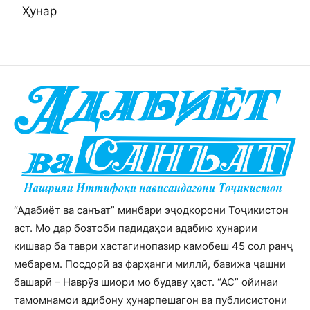
Ҳунар
“Адабиёт ва санъат” минбари эҷодкорони Тоҷикистон
аст. Мо дар бозтоби падидаҳои адабию ҳунарии
кишвар ба таври хастагинопазир камобеш 45 сол ранҷ
мебарем. Посдорӣ аз фарҳанги миллӣ, бавижа ҷашни
башарӣ – Наврӯз шиори мо будаву ҳаст. “АС” ойинаи
тамомнамои адибону ҳунарпешагон ва публисистони