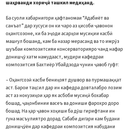
шаҳрванди хориҷӣ ташкил медиҳанд.
Ба суоли хабарнигори ҳафтаномаи “Адабиёт ва
санъат” дар хусуси он ки чаро аз ҳисоби ҷавонон
оҳангсозоне, ки ба эҷоди асарҳои мусиқии касбӣ
машғул бошанд, кам ба назар мерасанд ва то имрӯз
шуъбаи композитсияи консерваторияро чанд нафар
донишҷӯ хатм намудааст, мудири кафедраи
композитсия Бахтиёр Убайдзода чунин ҷавоб гуфт:
– Оҳангсозӣ касби бениҳоят душвор ва пурмашаққат
аст. Барои таҳсил дар ин кафедра довталабро лозим
аст аз нокузиҳои ҳар як асбоби мусиқӣ бохабар
бошад, ҷаҳонбинии васеъ ва дониши фарохро доро
бошад. На ҳар ҷавон хоҳиши ба дӯш гирифтани ин
гуна масъулиятро дорад. Сабаби дигари кам будани
донишҷӯён дар кафедраи композитсия набудани