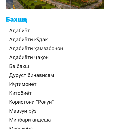
Бахшҳо
Адабиёт
Адабиёти кӯдак
Адабиёти ҳамзабонон
Адабиёти ҷаҳон
Бе бахш
Дуруст бинависем
Иҷтимоиёт
Китобиёт
Користони "Роғун"
Мавзуи рӯз
Минбари андеша
Мусоҳиба