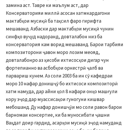
замина аст. Тавре ки маълум аст, дар
Консерваторияи миллӣ асосан хатмкардагони
мактабҳои мусиқӣ ба таҳсил фаро гирифта
мешаванд. Азбаски дар мактабҳои мусиқӣ чунин
синфҳо вуҷуд надоранд, довталабон низ ба
консерватория кам ворид мешаванд. Барои тарбияи
композиторони ҷавон моро лозим меояд,
довталабонро аз ҳисоби ихтисосҳои дигар чун
фортепианно ва асбобҳои оркестрӣ ҷалб ва
парвариш кунем. Аз соли 2003 ба ин сӯ кафедраи
моро 10 нафар донишҷӯ бо ихтисоси композиторӣ
хатм намуда, дар айни ҳол 8 нафари онҳо машғули
кору эҷод дар муассисаҳои гуногуни кишвар
мебошанд. Ду нафар донишҷӯи мо соли равон барои
барномаи консертие, ки ба муносибати ҷашни
Ваҳдат доир гардид, асарҳои мусиқӣ эҷод намуданд