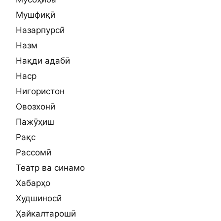
Мушфиқӣ
Назарпурсӣ
Назм
Нақди адабӣ
Наср
Нигористон
Овозхонӣ
Пажӯҳиш
Рақс
Рассомӣ
Театр ва синамо
Хабарҳо
Худшиносӣ
Ҳайкалтарошӣ