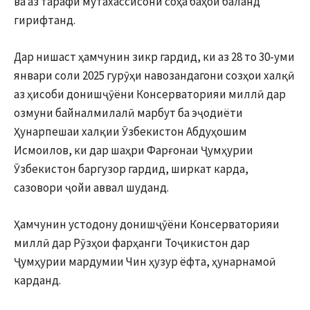
ва аз тарафи мутахассисони соҳа баҳои баланд
гирифтанд.
Дар нишаст ҳамчунин зикр гардид, ки аз 28 то 30-уми
январи соли 2025 гурӯҳи навозандагони созҳои халқӣ
аз ҳисоби донишҷӯёни Консерваторияи миллӣ дар
озмуни байналмилалӣ марбут ба эҷодиёти
Ҳунарпешаи халқии Ӯзбекистон Абдуҳошим
Исмоилов, ки дар шаҳри Фарғонаи Ҷумҳурии
Ӯзбекистон баргузор гардид, ширкат карда,
сазовори ҷойи аввал шуданд.
Ҳамчунин устодону донишҷӯёни Консерваторияи
миллӣ дар Рӯзҳои фарҳанги Тоҷикистон дар
Ҷумҳурии мардумии Чин ҳузур ёфта, ҳунарнамоӣ
карданд.