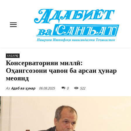
ХАБАРҲО
Консерваторияи миллӣ:
Оҳангсозони ҷавон ба арсаи ҳунар
меоянд
06.08.2025
0
522
Аз
Адаб ва ҳунар