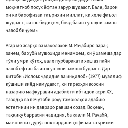
моҳияткоб посух ёфтан зарур шудааст. Бале, барои
он ки ба ҳофизаи таърихии миллат, ки хеле фаъол
шудааст, ғизое бидиҳем, бояд ба ин суолҳои замон
ҷавоб биҷӯем».
Агар мо асарҳо ва мақолаҳои М. Раҷабиро варақ
занем, ба хубӣ мушоҳида менамоем, ки ӯ ҳамеша дар
тӯли умри кӯтоҳ, вале пурбаракати хеш аз пайи
ҷавоб ёфтан ба ин «суолҳои замон» будааст. Дар
китоби «Ислом: ҷадидия ва инқилоб» (1977) муаллиф
кӯшиши зиёд намудааст, ки гиреҳҳои асосии
назарию мафкуравии адабиёти ибтидои асри XX,
тазодҳо ва печутоби роҳу тамоюлҳои адабию
эстетикии ин давраро равшан созад. Воқеан,
таҳқиқу баррасии ҷадидия, ба қавли М. Раҷабӣ,
маънои «аз дурӯғ пок кардани ҳофизаи таърихии