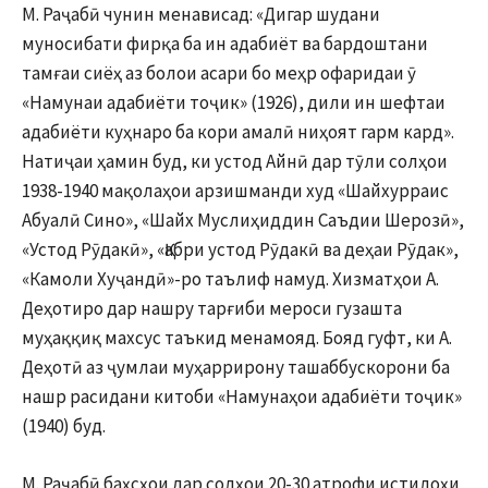
М. Раҷабӣ чунин менависад: «Дигар шудани
муносибати фирқа ба ин адабиёт ва бардоштани
тамғаи сиёҳ аз болои асари бо меҳр офаридаи ӯ
«Намунаи адабиёти тоҷик» (1926), дили ин шефтаи
адабиёти куҳнаро ба кори амалӣ ниҳоят гарм кард».
Натиҷаи ҳамин буд, ки устод Айнӣ дар тӯли солҳои
1938-1940 мақолаҳои арзишманди худ «Шайхурраис
Абуалӣ Сино», «Шайх Муслиҳиддин Саъдии Шерозӣ»,
«Устод Рӯдакӣ», «Қабри устод Рӯдакӣ ва деҳаи Рӯдак»,
«Камоли Хуҷандӣ»-ро таълиф намуд. Хизматҳои А.
Деҳотиро дар нашру тарғиби мероси гузашта
муҳаққиқ махсус таъкид менамояд. Бояд гуфт, ки А.
Деҳотӣ аз ҷумлаи муҳаррирону ташаббускорони ба
нашр расидани китоби «Намунаҳои адабиёти тоҷик»
(1940) буд.
М. Раҷабӣ баҳсҳои дар солҳои 20-30 атрофи истилоҳи