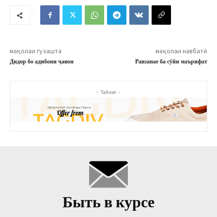
мақолаи гузашта
мақолаи навбатӣ
Дидор бо адибони ҷавон
Равзанае ба сӯйи маърифат
- Таблиғ -
Быть в курсе