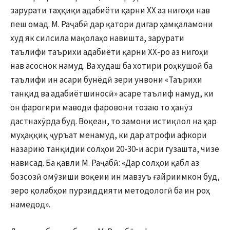
зарурати таҳқиқи адабиёти қарни XX аз нигоҳи нав
пеш омад. М. Раҷабӣ дар қатори дигар ҳамқаламони
худ як силсила мақолаҳо навишта, зарурати
таълифи таърихи адабиёти қарни XX-ро аз нигоҳи
нав асоснок намуд. Ва худаш ба хотири роҳкушоӣ ба
таълифи ин асари бунёдӣ зери унвони «Таърихи
танқид ва адабиётшиносӣ» асаре таълиф намуд, ки
он фарогири маводи фаровони тозаю то ҳанӯз
дастнахӯрда буд. Воқеан, то замони истиқлол на ҳар
муҳаққиқ ҷуръат менамуд, ки дар атрофи афкори
назарию танқидии солҳои 20-30-и асри гузашта, чизе
нависад. Ба қавли М. Раҷабӣ: «Дар солҳои қабл аз
бозсозӣ омӯзиши воқеии ин мавзуъ ғайриимкон буд,
зеро қолабҳои пурзиддияти методологӣ ба ин роҳ
намедод».