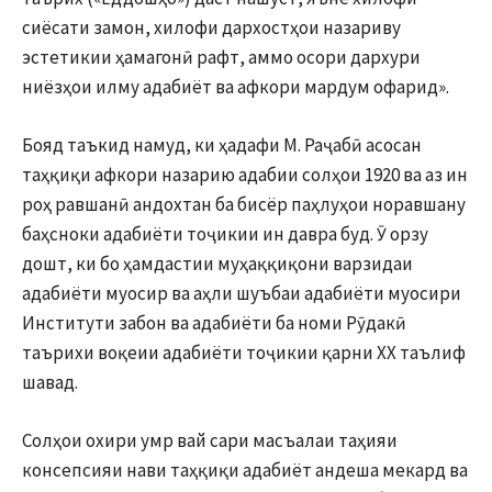
сиёсати замон, хилофи дархостҳои назариву
эстетикии ҳамагонӣ рафт, аммо осори дархури
ниёзҳои илму адабиёт ва афкори мардум офарид».
Бояд таъкид намуд, ки ҳадафи М. Раҷабӣ асосан
таҳқиқи афкори назарию адабии солҳои 1920 ва аз ин
роҳ равшанӣ андохтан ба бисёр паҳлуҳои норавшану
баҳсноки адабиёти тоҷикии ин давра буд. Ӯ орзу
дошт, ки бо ҳамдастии муҳаққиқони варзидаи
адабиёти муосир ва аҳли шуъбаи адабиёти муосири
Институти забон ва адабиёти ба номи Рӯдакӣ
таърихи воқеии адабиёти тоҷикии қарни XX таълиф
шавад.
Солҳои охири умр вай сари масъалаи таҳияи
консепсияи нави таҳқиқи адабиёт андеша мекард ва