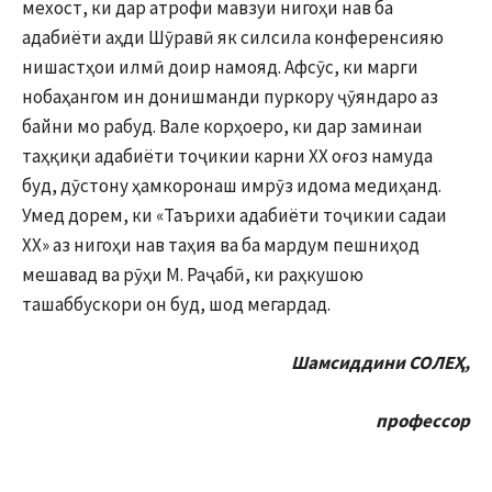
мехост, ки дар атрофи мавзуи нигоҳи нав ба
адабиёти аҳди Шӯравӣ як силсила конференсияю
нишастҳои илмӣ доир намояд. Афсӯс, ки марги
нобаҳангом ин донишманди пуркору ҷӯяндаро аз
байни мо рабуд. Вале корҳоеро, ки дар заминаи
таҳқиқи адабиёти тоҷикии карни XX оғоз намуда
буд, дӯстону ҳамкоронаш имрӯз идома медиҳанд.
Умед дорем, ки «Таърихи адабиёти тоҷикии садаи
XX» аз нигоҳи нав таҳия ва ба мардум пешниҳод
мешавад ва рӯҳи М. Раҷабӣ, ки раҳкушою
ташаббускори он буд, шод мегардад.
Шамсиддини СОЛЕ
Ҳ
,
профессор