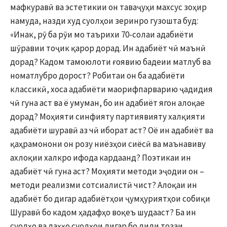
мафкуравӣ ва эстетикии он таваҷуҳи махсус зоҳир
намуда, назди худ суолҳои зеринро гузошта буд:
«Инак, рӯ ба рӯи мо таърихи 70-солаи адабиёти
шӯравии тоҷик қарор дорад. Ин адабиёт чӣ маънӣ
дорад? Кадом тамоюлоти ғоявию бадеии матлуб ва
номатлубро дорост? Робитаи он ба адабиёти
классикӣ, хоса адабиёти маорифпарварию ҷадидия
чӣ гуна аст ва ё умуман, бо ин адабиёт ягон алоқае
дорад? Моҳияти синфияту партиявияту халқияти
адабиёти шуравӣ аз чӣ иборат аст? Оё ин адабиёт ва
қаҳрамонони он розу ниёзҳои сиёсӣ ва маънавиву
ахлоқии халкро ифода кардаанд? Поэтикаи ин
адабиёт чӣ гуна аст? Моҳияти методи эҷодии он –
методи реализми сотсиалистӣ чист? Алоқаи ин
адабиёт бо дигар адабиётҳои ҷумҳуриятҳои собиқи
Шуравӣ бо кадом ҳадафҳо воқеъ шудааст? Ба ин
суолҳо ва даҳҳо суолҳои дигар бо диди тозаи