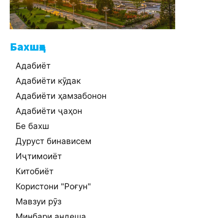
Бахшҳо
Адабиёт
Адабиёти кӯдак
Адабиёти ҳамзабонон
Адабиёти ҷаҳон
Бе бахш
Дуруст бинависем
Иҷтимоиёт
Китобиёт
Користони "Роғун"
Мавзуи рӯз
Минбари андеша