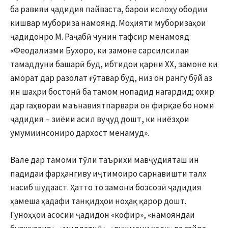
ба равияи ҷадидия пайваста, барои ислоҳу ободии
кишвар мубориза намоянд. Моҳияти муборизаҳои
ҷадидонро М. Раҷабӣ чунин тафсир менамояд:
«Феодализми Бухоро, ки замоне сарсилсилаи
тамаддуни башарӣ буд, ибтидои қарни ХХ, замоне ки
аморат дар разолат ғӯтавар буд, низ он рангу бӯй аз
ин шаҳри бостонӣ ба тамом нопадид нагардид; охир
дар гаҳвораи маънавиятпарвари он фирқае бо номи
ҷадидия – зиёии асил вуҷуд дошт, ки ниёзҳои
умумиинсониро дархост менамуд».
Вале дар тамоми тӯли таърихи мавҷудияташ ин
падидаи фарҳангиву иҷтимоиро сарнавишти талх
насиб шудааст. Ҳатто то замони бозсозӣ ҷадидия
ҳамеша ҳадафи танқидҳои ноҳақ қарор дошт.
Гуноҳҳои асосии ҷадидон «кофир», «намояндаи