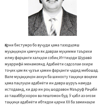
Қарни бистумро бо вуҷуди ҳама тазодҳояш
муҳаққиқон ҳамчун як давраи муҳимми таърихи
илму фарҳанги халқҳои собиқ Иттиҳоди Шуравӣ
муаррифӣ менамоянд. Адабиёти садсолаи охири
тоҷик ҳам як ҷузъи ҳамин фарҳанги ҷадид мебошад.
Вале муҳаққиқон акнун ба шинохту таҳқиқи воқеии
ҳама паҳлуҳои адабиёти ин давра шуруъ намуда
истодаанд, ки дар ин роҳ шодравон Маъруф Раҷабӣ
аз ташаббускорон ва пешгомон буд. Ӯ қабл аз оғози
таҳқиқи адабиёти ибтидои қарни XX ба заминаҳои