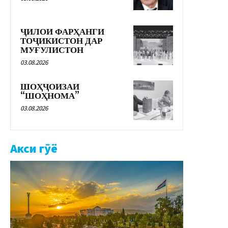
ҶИЛОИ ФАРҲАНГИ
ТОҶИКИСТОН ДАР
МУҒУЛИСТОН
03.08.2026
ШОҲҶОИЗАИ
“ШОҲНОМА”
03.08.2026
Акси гӯё