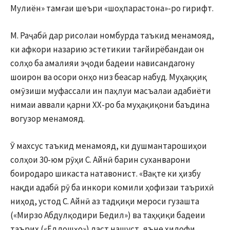
Мулиён» тамғаи шеъри «шоҳпарастона»-ро гирифт.
М. Раҷабӣ дар рисолаи номбурда таъкид менамояд,
ки афкори назарию эстетикии тағйирёбандаи он
солҳо ба амалияи эҷоди бадеии нависандагону
шоирон ва осори онҳо низ беасар набуд. Муҳаққиқ
омӯзиши муфассали ин паҳлуи масъалаи адабиёти
нимаи аввали қарни XX-ро ба муҳақиқони баъдина
вогузор менамояд.
Ӯ махсус таъкид менамояд, ки душмантарошиҳои
солҳои 30-юм рӯҳи С. Айнӣ барин суханварони
боиродаро шикаста натавонист. «Вақте ки ҳизбу
нақди адабӣ рӯ ба инкори комили ҳофизаи таърихӣ
ниҳод, устод С. Айнӣ аз тадқиқи мероси гузашта
(«Мирзо Абдулқодири Бедил») ва таҳқиқи бадеии
таърих («Ёддошҳо») даст нашуст, яъне хилофи