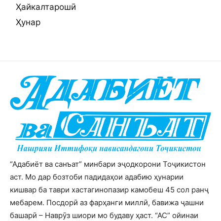
Ҳайкалтарошӣ
Ҳунар
“Адабиёт ва санъат” минбари эҷодкорони Тоҷикистон
аст. Мо дар бозтоби падидаҳои адабию ҳунарии
кишвар ба таври хастагинопазир камобеш 45 сол ранҷ
мебарем. Посдорӣ аз фарҳанги миллӣ, бавижа ҷашни
башарӣ – Наврӯз шиори мо будаву ҳаст. “АС” ойинаи