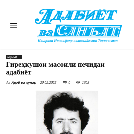
АДАБИЁТ
Гиреҳкушои масоили печидаи
адабиёт
20.02.2025
0
1608
Аз
Адаб ва ҳунар