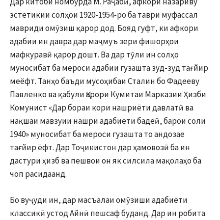
Дар китоби номбурда М. Раҷабӣ, афкори назариву
эстетикии солҳои 1920-1954-ро ба таври муфассал
мавриди омӯзиш қарор дод. Бояд гуфт, ки афкори
адабии ин давра дар маҷмуъ зери фишорҳои
мафкуравӣ қарор дошт. Ва дар тӯли ин солҳо
муносибат ба мероси адабии гузашта зуд-зуд тағйир
меёфт. Танҳо баъди мусоҳибаи Сталин бо Фадееву
Павленко ва қабули Қарори Кумитаи Марказии Ҳизби
Комунист «Дар бораи кори нашриёти давлатӣ ва
нақшаи мавзуии нашри адабиёти бадеӣ, барои соли
1940» муносибат ба мероси гузашта то андозае
тағйир ёфт. Дар Тоҷикистон дар ҳамовозӣ ба ин
дастури ҳизб ва пешвои он як силсила мақолаҳо ба
чоп расидаанд.
Бо вуҷуди ин, дар масъалаи омӯзиши адабиёти
классикӣ устод Айнӣ пешсаф буданд. Дар ин робита