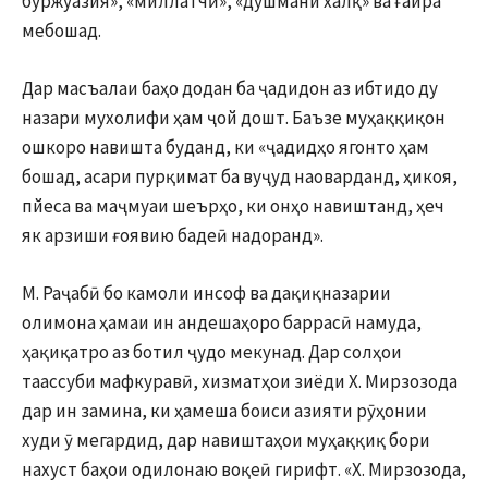
буржуазия», «миллатчӣ», «душмани халқ» ва ғайра
мебошад.
Дар масъалаи баҳо додан ба ҷадидон аз ибтидо ду
назари мухолифи ҳам ҷой дошт. Баъзе муҳаққиқон
ошкоро навишта буданд, ки «ҷадидҳо ягонто ҳам
бошад, асари пурқимат ба вуҷуд наоварданд, ҳикоя,
пйеса ва маҷмуаи шеърҳо, ки онҳо навиштанд, ҳеч
як арзиши ғоявию бадеӣ надоранд».
М. Раҷабӣ бо камоли инсоф ва дақиқназарии
олимона ҳамаи ин андешаҳоро баррасӣ намуда,
ҳақиқатро аз ботил ҷудо мекунад. Дар солҳои
таассуби мафкуравӣ, хизматҳои зиёди X. Мирзозода
дар ин замина, ки ҳамеша боиси азияти рӯҳонии
худи ӯ мегардид, дар навиштаҳои муҳаққиқ бори
нахуст баҳои одилонаю воқеӣ гирифт. «X. Мирзозода,