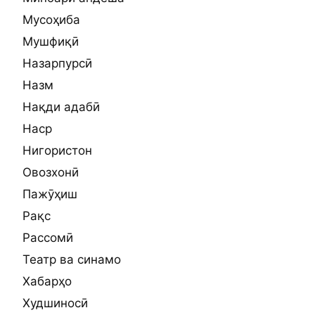
Мусоҳиба
Мушфиқӣ
Назарпурсӣ
Назм
Нақди адабӣ
Наср
Нигористон
Овозхонӣ
Пажӯҳиш
Рақс
Рассомӣ
Театр ва синамо
Хабарҳо
Худшиносӣ