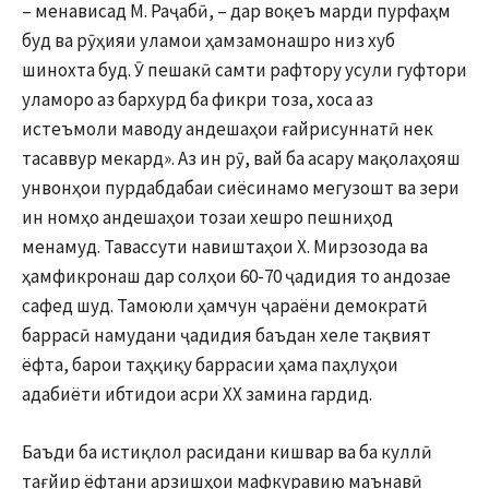
– менависад М. Раҷабӣ, – дар воқеъ марди пурфаҳм
буд ва рӯҳияи уламои ҳамзамонашро низ хуб
шинохта буд. Ӯ пешакӣ самти рафтору усули гуфтори
уламоро аз бархурд ба фикри тоза, хоса аз
истеъмоли маводу андешаҳои ғайрисуннатӣ нек
тасаввур мекард». Аз ин рӯ, вай ба асару мақолаҳояш
унвонҳои пурдабдабаи сиёсинамо мегузошт ва зери
ин номҳо андешаҳои тозаи хешро пешниҳод
менамуд. Тавассути навиштаҳои X. Мирзозода ва
ҳамфикронаш дар солҳои 60-70 ҷадидия то андозае
сафед шуд. Тамоюли ҳамчун ҷараёни демократӣ
баррасӣ намудани ҷадидия баъдан хеле тақвият
ёфта, барои таҳқиқу баррасии ҳама паҳлуҳои
адабиёти ибтидои асри XX замина гардид.
Баъди ба истиқлол расидани кишвар ва ба куллӣ
тағйир ёфтани арзишҳои мафкуравию маънавӣ