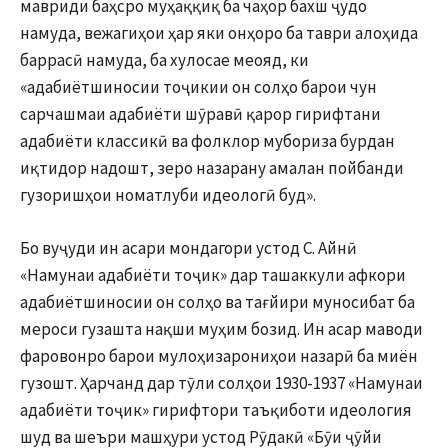
мавриди баҳсро муҳаққиқ ба чаҳор бахш ҷудо
намуда, вежагиҳои ҳар яки онҳоро ба таври алоҳида
баррасӣ намуда, ба хулосае меояд, ки
«адабиётшиносии тоҷикии он солҳо барои чун
сарчашмаи адабиёти шӯравӣ қарор гирифтани
адабиёти классикӣ ва фолклор мубориза бурдан
иқтидор надошт, зеро назарану амалан пойбанди
гузоришҳои номатлуби идеологӣ буд».
Бо вуҷуди ин асари мондагори устод С. Айнӣ
«Намунаи адабиёти тоҷик» дар ташаккули афкори
адабиётшиносии он солҳо ва тағйири муносибат ба
мероси гузашта нақши муҳим бозид. Ин асар маводи
фаровонро барои мулоҳизарониҳои назарӣ ба миён
гузошт. Ҳарчанд дар тӯли солҳои 1930-1937 «Намунаи
адабиёти тоҷик» гирифтори таъқиботи идеология
шуд ва шеъри машҳури устод Рӯдакӣ «Бӯи ҷӯйи