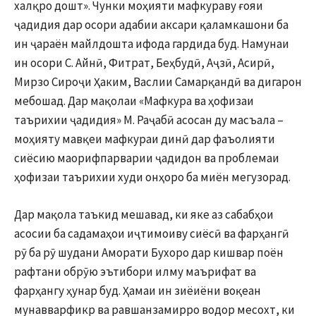
халқро дошт». Чунки моҳияти мафкураву ғояи
ҷадидия дар осори адабии аксари қаламкашони ба
ин ҷараён майлдошта ифода гардида буд. Намунаи
ин осори С. Айнӣ, Фитрат, Беҳбудӣ, Аҷзӣ, Асирӣ,
Мирзо Сироҷи Ҳаким, Васлии Самарқандӣ ва дигарон
мебошад. Дар мақолаи «Мафкура ва ҳофизаи
таърихии ҷадидия» М. Раҷабӣ асосан ду масъала –
моҳияту мавқеи мафкураи динӣ дар фаъолияти
сиёсию маорифпарварии ҷадидон ва проблемаи
ҳофизаи таърихии худи онҳоро ба миён мегузорад.
Дар мақола таъкид мешавад, ки яке аз сабабҳои
асосии ба садамаҳои иҷтимоиву сиёсӣ ва фарҳангӣ
рӯ ба рӯ шудани Аморати Бухоро дар кишвар поён
рафтани обрӯю эътибори илму маърифат ва
фарҳангу ҳунар буд. Ҳамаи ин зиёиёни воқеан
мунавварфикр ва равшанзамирро водор месохт, ки