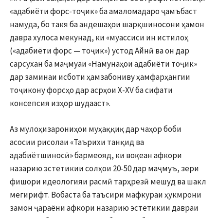
«адабиёти форс-тоҷик» ба амаломадаро ҷамъбаст
намуда, бо такя ба андешаҳои шарқшиносони ҳамон
давра хулоса мекунад, ки «муассиси ин истилоҳ
(«адабиёти форс — тоҷик») устод Айнӣ ва он дар
сарсухан ба маҷмуаи «Намунаҳои адабиёти тоҷик»
дар заминаи исботи ҳамзабониву ҳамфарҳангии
тоҷикону форсҳо дар асрҳои X-XV ба сифати
консепсия изҳор шудааст».
Аз мулоҳизарониҳои муҳаққиқ дар чаҳор боби
асосии рисолаи «Таърихи танқид ва
адабиётшиносӣ» бармеояд, ки воқеан афкори
назарию эстетикии солҳои 20-50 дар маҷмуъ, зери
фишори идеологияи расмӣ тарҳрезӣ мешуд ва шакл
мегирифт. Вобаста ба таъсири мафкураи ҳукмрони
замон ҷараёни афкори назарию эстетикии давраи