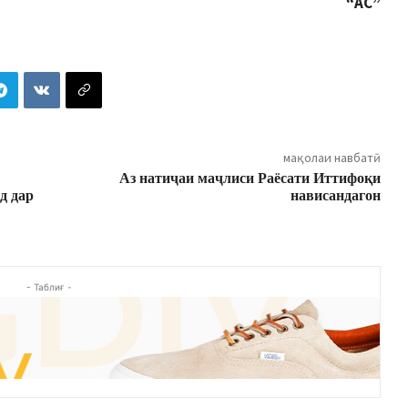
“АС”
мақолаи навбатӣ
Аз натиҷаи маҷлиси Раёсати Иттифоқи
д дар
нависандагон
- Таблиғ -