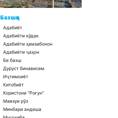
Бахшҳо
Адабиёт
Адабиёти кӯдак
Адабиёти ҳамзабонон
Адабиёти ҷаҳон
Бе бахш
Дуруст бинависем
Иҷтимоиёт
Китобиёт
Користони "Роғун"
Мавзуи рӯз
Минбари андеша
Мусоҳиба