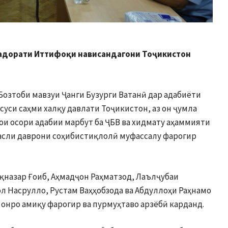
 садорати Иттифоқи нависандагони Тоҷикистон
Бозтоби мавзуи Ҷанги Бузурги Ватанӣ дар адабиёти
суси саҳми халқу давлати Тоҷикистон, аз он ҷумла
ои осори адабии марбут ба ҶБВ ва хидмату аҳаммияти
насли даврони соҳибистиқлолӣ муфассалу фарогир
қназар Ғоиб, Аҳмадҷон Раҳматзод, Лаълҷубаи
л Насрулло, Рустам Ваҳҳобзода ва Абдуллоҳи Раҳнамо
 онро амиқу фарогир ва пурмуҳтаво арзёбӣ карданд.