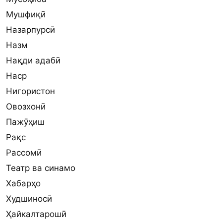
Мушфиқӣ
Назарпурсӣ
Назм
Нақди адабӣ
Наср
Нигористон
Овозхонӣ
Пажӯҳиш
Рақс
Рассомӣ
Театр ва синамо
Хабарҳо
Худшиносӣ
Ҳайкалтарошӣ