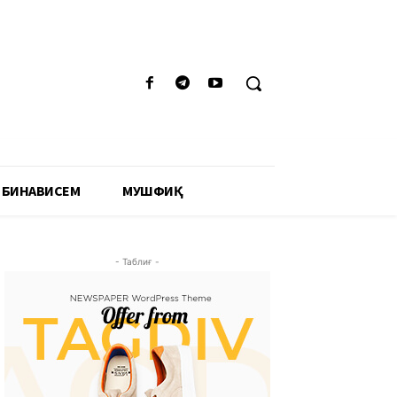
 БИНАВИСЕМ
МУШФИҚӢ
- Таблиғ -