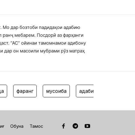
т. Мо дар бозтоби падидаҳои адабию
л ранҷ мебарем. Посдорӣ аз фарҳанги
ҳаст. “АС” ойинаи тамомнамои адибону
ки дар он масоили мубрами рӯз матраҳ
фарҳанг
мусоҳиба
адабиёти кӯдак
филм
иғ
Обуна
Тамос