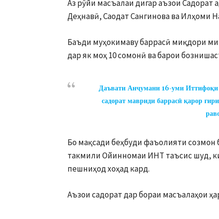
Аз рӯйи масъалаи дигар аъзои Садорат
Деҳнавӣ, Саодат Сангинова ва Илҳоми 
Баъди муҳокимаву баррасӣ миқдори мин
дар як моҳ 10 сомонӣ ва барои бознишас
Даъвати Анҷумани 16-уми Иттифоқи н
садорат мавриди баррасӣ қарор гир
раво
Бо мақсади беҳбуди фаъолияти созмон 
такмили Ойинномаи ИНТ таъсис шуд, к
пешниҳод хоҳад кард.
Аъзои садорат дар бораи масъалаҳои ҳа