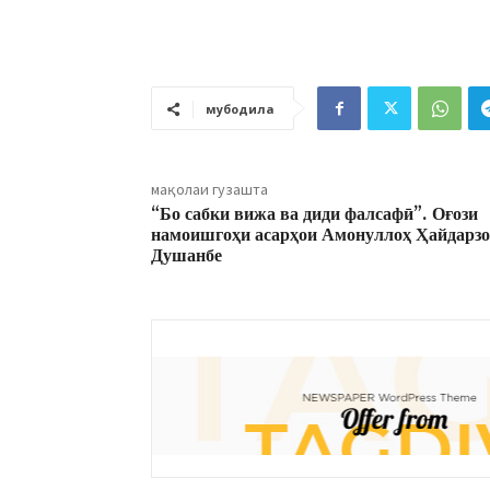
мубодила
мақолаи гузашта
“Бо сабки вижа ва диди фалсафӣ”. Оғози
намоишгоҳи асарҳои Амонуллоҳ Ҳайдарзо
Душанбе