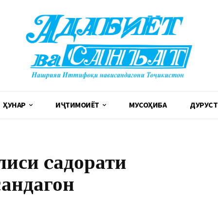
ҲУНАР
ИҶТИМОИЁТ
МУСОҲИБА
ДУРУСТ
лиси cадорати
андагон