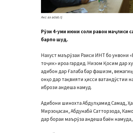
Акс аз adab.tj
Рӯзи 4-уми июни соли равон маҷлиси
барпо шуд.
Нахуст маърӯзаи Раиси ИНТ бо унвони «
тоҷик» ироа гардид. Низом Қосим дар ху
адибон дар Ғалаба бар фашизм, вежагиҳ
онҳо дар тақвияти ҳисси ватандӯстии 
ибрози андеша намуд.
Адибони шинохта Абдулҳамид Самад, Ҳа
Мирзоҳасан, Абдунабӣ Сатторзода, Камо
дар бораи маърӯза андеша баён намуда,