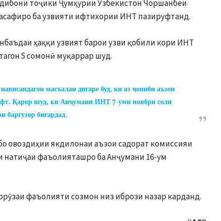
 адибони тоҷики Ҷумҳурии Ӯзбекистон Чоршанбеи
Насафиро ба узвияти ифтихории ИНТ пазируфтанд.
баъдаи ҳаққи узвият барои узви қобили кори ИНТ
тагон 5 сомонӣ муқаррар шуд.
ависандагон масъалаи дигаре буд, ки аз ҷониби аъзои
ифт. Қарор шуд, ки Анҷумани ИНТ 7-уми ноябри соли
н баргузор бигардад.
бо овоздиҳии якдилонаи аъзои садорат комиссияи
и натиҷаи фаъолияташро ба Анҷумани 16-ум
ррӯзаи фаъолияти созмон низ ибрози назар карданд.