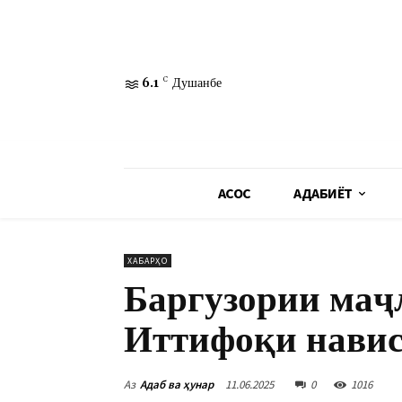
6.1
C
Душанбе
АСОСӢ
АДАБИЁТ
ХАБАРҲО
Баргузории маҷ
Иттифоқи навис
Аз
Адаб ва ҳунар
11.06.2025
0
1016