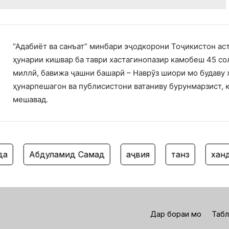
“Адабиёт ва санъат” минбари эҷодкорони Тоҷикистон ас
ҳунарии кишвар ба таври хастагинопазир камобеш 45 со
миллӣ, бавижа ҷашни башарӣ – Наврӯз шиори мо будаву 
ҳунарпешагон ва публисистони ватаниву бурунмарзист, 
мешавад.
Абдулҳамид Самад
ҳаҷвия
танз
ханда
Дар бораи мо
Табл