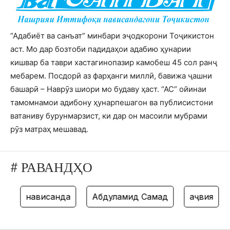
“Адабиёт ва санъат” минбари эҷодкорони Тоҷикистон
аст. Мо дар бозтоби падидаҳои адабию ҳунарии
кишвар ба таври хастагинопазир камобеш 45 сол ранҷ
мебарем. Посдорӣ аз фарҳанги миллӣ, бавижа ҷашни
башарӣ – Наврӯз шиори мо будаву ҳаст. “АС” ойинаи
тамомнамои адибону ҳунарпешагон ва публисистони
ватаниву бурунмарзист, ки дар он масоили мубрами
рӯз матраҳ мешавад.
# РАВАНДҲО
я
нависанда
Абдулҳамид Самад
ҳаҷвия